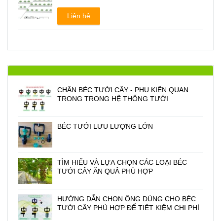
Liên hệ
CHÂN BÉC TƯỚI CÂY - PHỤ KIỆN QUAN
TRONG TRONG HỆ THỐNG TƯỚI
BÉC TƯỚI LƯU LƯỢNG LỚN
TÌM HIỂU VÀ LỰA CHỌN CÁC LOẠI BÉC
TƯỚI CÂY ĂN QUẢ PHÙ HỢP
HƯỚNG DẪN CHỌN ỐNG DÙNG CHO BÉC
TƯỚI CÂY PHÙ HỢP ĐỂ TIẾT KIỆM CHI PHÍ