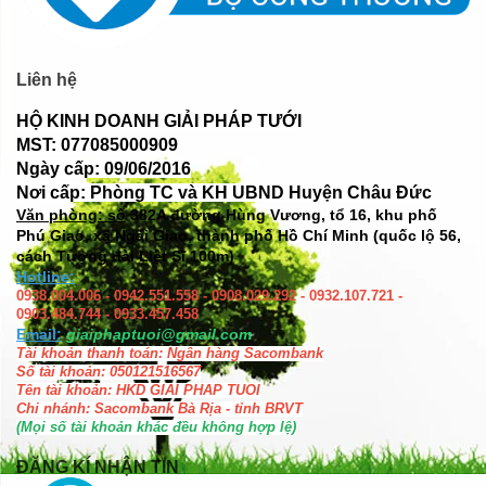
Liên hệ
HỘ KINH DOANH GIẢI PHÁP TƯỚI
MST: 077085000909
Ngày cấp: 09/06/2016
Nơi cấp: Phòng TC và KH UBND Huyện Châu Đức
Văn phòng: số
382A đường Hùng Vương, tổ 16, khu phố
Phú Giao, xã Ngãi Giao, thành phố Hồ Chí Minh (quốc lộ 56,
cách Tượng đài Liệt Sĩ 100m)
Hotline:
0938.004.006 - 0942.551.558 - 0908.029.292 - 0932.107.721 -
0903.484.744 - 0933.457.458
Email:
giaiphaptuoi@gmail.com
Tài khoản thanh toán: Ngân hàng Sacombank
Số tài khoản: 050121516567
Tên tài khoản: HKD GIAI PHAP TUOI
Chi nhánh: Sacombank Bà Rịa - tỉnh BRVT
(Mọi số tài khoản khác đều không hợp lệ)
ĐĂNG KÍ NHẬN TIN