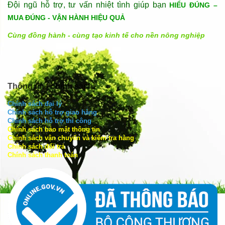
Đội ngũ hỗ trợ, tư vấn nhiệt tình giúp bạn
HIỂU ĐÚNG –
MUA ĐÚNG - VẬN HÀNH HIỆU QUẢ
Cùng đồng hành - cùng tạo kinh tế cho nền nông nghiệp
Thông tin - chính sách
Chính sách đại lý
Chính sách hỗ trợ giao hàng
Chính sách hỗ trợ thi công
Chính sách bảo mật thông tin
Chính sách vận chuyển và kiểm tra hàng
Chính sách đổi trả
Chính sách thanh toán