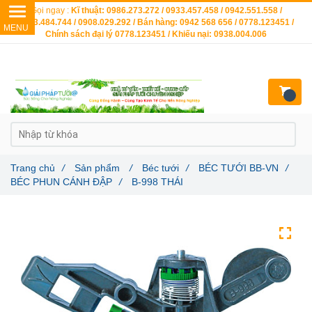
Gọi ngay :
Kĩ thuật: 0986.273.272 / 0933.457.458 / 0942.551.558 /
0903.484.744 / 0908.029.292 / Bán hàng: 0942 568 656 / 0778.123451 /
Chính sách đại lý 0778.123451 / Khiếu nại: 0938.004.006
Trang chủ
/
Sản phẩm
/
Béc tưới
/
BÉC TƯỚI BB-VN
/
BÉC PHUN CÁNH ĐẬP
/
B-998 THÁI