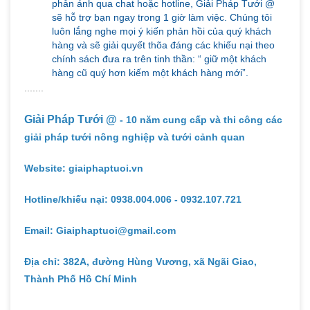
phản ánh qua chat hoặc hotline, Giải Pháp Tưới @
sẽ hỗ trợ bạn ngay trong 1 giờ làm việc. Chúng tôi
luôn lắng nghe mọi ý kiến phản hồi của quý khách
hàng và sẽ giải quyết thõa đáng các khiếu nại theo
chính sách đưa ra trên tinh thần: “ giữ một khách
hàng cũ quý hơn kiếm một khách hàng mới”.
.......
Giải Pháp Tưới @
- 10 năm cung cấp và thi công các
giải pháp tưới nông nghiệp và tưới cảnh quan
Website: giaiphaptuoi.vn
Hotline/khiếu nại: 0938.004.006 - 0932.107.721
Email: Giaiphaptuoi@gmail.com
Địa chỉ: 382A, đường Hùng Vương, xã Ngãi Giao,
Thành Phố Hồ Chí Minh