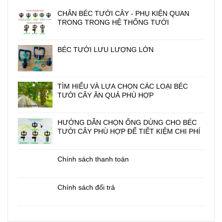
CHÂN BÉC TƯỚI CÂY - PHỤ KIỆN QUAN
TRONG TRONG HỆ THỐNG TƯỚI
BÉC TƯỚI LƯU LƯỢNG LỚN
TÌM HIỂU VÀ LỰA CHỌN CÁC LOẠI BÉC
TƯỚI CÂY ĂN QUẢ PHÙ HỢP
HƯỚNG DẪN CHỌN ỐNG DÙNG CHO BÉC
TƯỚI CÂY PHÙ HỢP ĐỂ TIẾT KIỆM CHI PHÍ
Chính sách thanh toán
Chính sách đổi trả