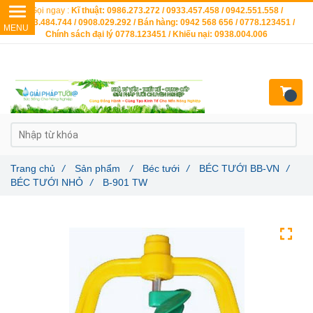
Gọi ngay :
Kĩ thuật: 0986.273.272 / 0933.457.458 / 0942.551.558 /
0903.484.744 / 0908.029.292 / Bán hàng: 0942 568 656 / 0778.123451 /
Chính sách đại lý 0778.123451 / Khiếu nại: 0938.004.006
Trang chủ
/
Sản phẩm
/
Béc tưới
/
BÉC TƯỚI BB-VN
/
BÉC TƯỚI NHỎ
/
B-901 TW