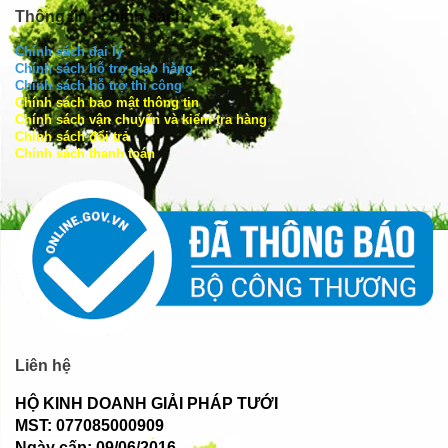
Thông tin - chính sách
Chính sách đại lý
Chính sách hỗ trợ giao hàng
Chính sách hỗ trợ thi công
Chính sách bảo mật thông tin
Chính sách vận chuyển và kiểm tra hàng
Chính sách đổi trả
Chính sách thanh toán
Liên hệ
HỘ KINH DOANH GIẢI PHÁP TƯỚI
MST: 077085000909
Ngày cấp: 09/06/2016