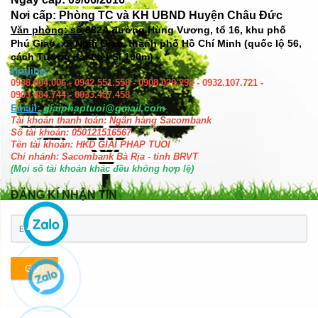
Nơi cấp: Phòng TC và KH UBND Huyện Châu Đức
Văn phòng: số
382A đường Hùng Vương, tổ 16, khu phố
Phú Giao, xã Ngãi Giao, thành phố Hồ Chí Minh (quốc lộ 56,
cách Tượng đài Liệt Sĩ 100m)
Hotline:
0938.004.006 - 0942.551.558 - 0908.029.292 - 0932.107.721 -
0903.484.744 - 0933.457.458
Email:
giaiphaptuoi@gmail.com
Tài khoản thanh toán: Ngân hàng Sacombank
Số tài khoản: 050121516567
Tên tài khoản: HKD GIAI PHAP TUOI
Chi nhánh: Sacombank Bà Rịa - tỉnh BRVT
(Mọi số tài khoản khác đều không hợp lệ)
ĐĂNG KÍ NHẬN TIN
GỬI