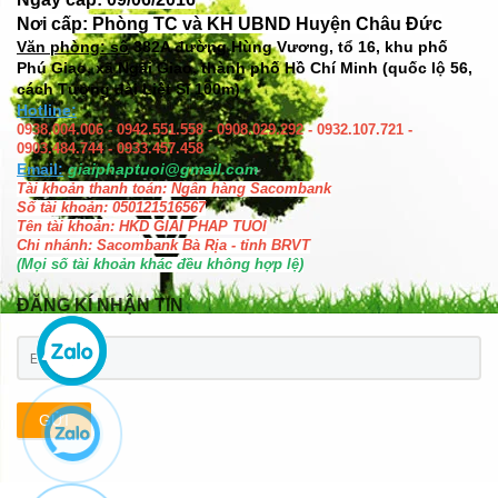
Nơi cấp: Phòng TC và KH UBND Huyện Châu Đức
Văn phòng: số
382A đường Hùng Vương, tổ 16, khu phố
Phú Giao, xã Ngãi Giao, thành phố Hồ Chí Minh (quốc lộ 56,
cách Tượng đài Liệt Sĩ 100m)
Hotline:
0938.004.006 - 0942.551.558 - 0908.029.292 - 0932.107.721 -
0903.484.744 - 0933.457.458
Email:
giaiphaptuoi@gmail.com
Tài khoản thanh toán: Ngân hàng Sacombank
Số tài khoản: 050121516567
Tên tài khoản: HKD GIAI PHAP TUOI
Chi nhánh: Sacombank Bà Rịa - tỉnh BRVT
(Mọi số tài khoản khác đều không hợp lệ)
ĐĂNG KÍ NHẬN TIN
GỬI