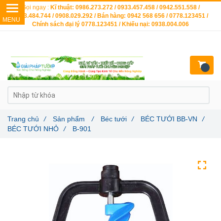
Gọi ngay :
Kĩ thuật: 0986.273.272 / 0933.457.458 / 0942.551.558 /
0903.484.744 / 0908.029.292 / Bán hàng: 0942 568 656 / 0778.123451 /
Chính sách đại lý 0778.123451 / Khiếu nại: 0938.004.006
Trang chủ
/
Sản phẩm
/
Béc tưới
/
BÉC TƯỚI BB-VN
/
BÉC TƯỚI NHỎ
/
B-901