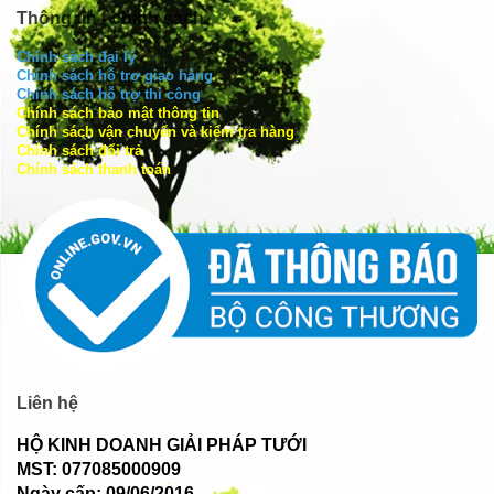
Thông tin - chính sách
Chính sách đại lý
Chính sách hỗ trợ giao hàng
Chính sách hỗ trợ thi công
Chính sách bảo mật thông tin
Chính sách vận chuyển và kiểm tra hàng
Chính sách đổi trả
Chính sách thanh toán
Liên hệ
HỘ KINH DOANH GIẢI PHÁP TƯỚI
MST: 077085000909
Ngày cấp: 09/06/2016