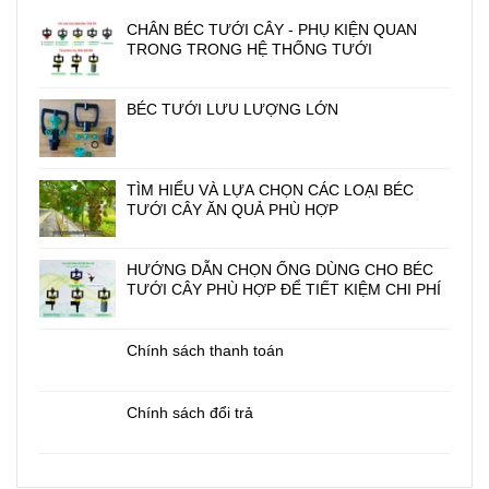
CHÂN BÉC TƯỚI CÂY - PHỤ KIỆN QUAN
TRONG TRONG HỆ THỐNG TƯỚI
BÉC TƯỚI LƯU LƯỢNG LỚN
TÌM HIỂU VÀ LỰA CHỌN CÁC LOẠI BÉC
TƯỚI CÂY ĂN QUẢ PHÙ HỢP
HƯỚNG DẪN CHỌN ỐNG DÙNG CHO BÉC
TƯỚI CÂY PHÙ HỢP ĐỂ TIẾT KIỆM CHI PHÍ
Chính sách thanh toán
Chính sách đổi trả