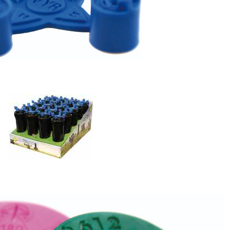
 cách dễ dàng khi vệ sinh bảo trì.
un khác nhau nên dễ dàng điều chỉnh khu vực tưới tránh lối
chế. Các vòi phun nước này có khả năng hoạt động theo vòng
ột phần (30 o - 360 o ) và màng nước có phạm vi phân phối tối
Spain roto 612:
ờng kính tưới 14m - 30m)
r
 hính tròn ( 40 độ - 360 độ)
 25 độ, tầm cao màng nước 7m
 phút - 4 phút