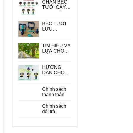
CHÂN BÉC
TƯỚI CÂY -
PHỤ KIỆN
QUAN
TRONG
BÉC TƯỚI
TRONG HỆ
LƯU
THỐNG
LƯỢNG
TƯỚI
LỚN
TÌM HIỂU VÀ
LỰA CHỌN
CÁC LOẠI
BÉC TƯỚI
CÂY ĂN
HƯỚNG
QUẢ PHÙ
DẪN CHỌN
HỢP
ỐNG DÙNG
CHO BÉC
TƯỚI CÂY
Chính sách
PHÙ HỢP
thanh toán
ĐỂ TIẾT
KIỆM CHI
Chính sách
PHÍ
đổi trả