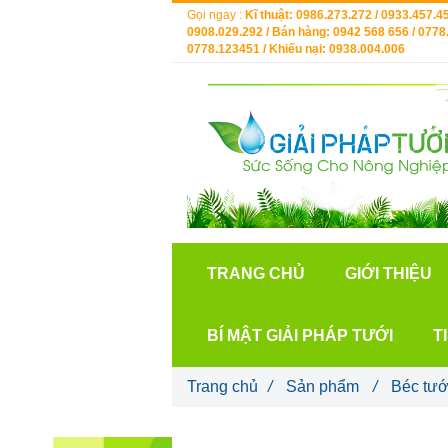
Gọi ngay :
Kĩ thuật: 0986.273.272 / 0933.457.45
0908.029.292 / Bán hàng: 0942 568 656 / 0778.
0778.123451 / Khiếu nại: 0938.004.006
TRANG CHỦ
GIỚI THIỆU
BÍ MẬT GIẢI PHÁP TƯỚI
T
Trang chủ
/
Sản phẩm
/
Béc tướ