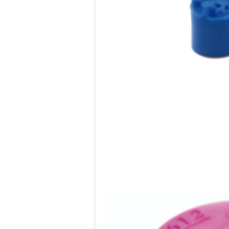
lọc sạn và được tháo rời một
Có thể sử dụng nhiều vòi ph
đi hoặc những khu vực hạn 
tròn liên tục (360o ) hoặc m
ưu tiết kiệm nguồn nước.
Thông số kĩ thuật béc tưới popup 
Bán kính tưới 7m - 15m (đư
Lưu lượng: 250 - 2.200 l/h
Áp suất làm việc 3 bar - 8ba
Độ bao phủ: Bán nguyệt hoặc
Góc màng tia nước: 12 độ -
Thời gian quay đường tròn: 1