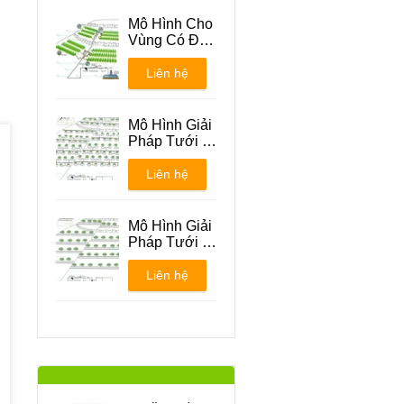
Mô Hình Cho
Vùng Có Địa
Hình Đồi Núi
Liên hệ
Mô Hình Giải
Pháp Tưới -
Phương án 1
Liên hệ
Mô Hình Giải
Pháp Tưới -
Phương án 2
Liên hệ