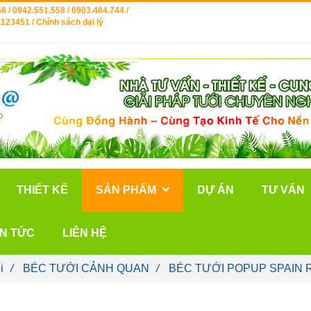
8 / 0942.551.558 / 0903.484.744 /
123451 / Chính sách đại lý
THIẾT KẾ
SẢN PHẨM
DỰ ÁN
TƯ VẤN
IN TỨC
LIÊN HỆ
i
/
BÉC TƯỚI CẢNH QUAN
/
BÉC TƯỚI POPUP SPAIN 