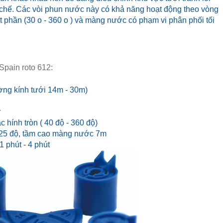
ain roto 612:
hiết kế để mang đến sự tiện lợi và hiệu quả thay cho những
 linh hoạt tối đa khu vực tưới, tiết kiệm được chi phí lắp đặt
ụng
 nhựa, lò xo bằng thép không gỉ với độ căng liên tục, có bộ