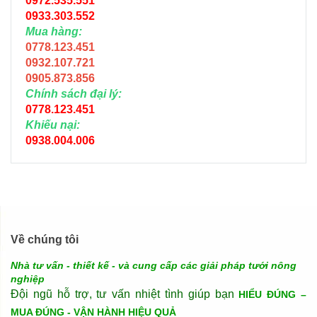
0972.535.551
0933.303.552
Mua hàng:
0778.123.451
0932.107.721
0905.873.856
Chính sách đại lý:
0778.123.451
Khiếu nại:
0938.004.006
Về chúng tôi
Nhà tư vấn - thiết kế - và cung cấp các giải pháp tưới nông
nghiệp
Đội ngũ hỗ trợ, tư vấn nhiệt tình giúp bạn
HIỂU ĐÚNG –
MUA ĐÚNG - VẬN HÀNH HIỆU QUẢ