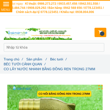
Gọi ngay :
Kĩ thuật: 0986.273.272 / 0933.457.458 / 0942.551.558 /
0903.484.744 / 0908.029.292 / Bán hàng: 0942 568 656 / 0778.123451 /
Chính sách đại lý 0778.123451 / Khiếu nại: 0938.004.006
Trang chủ
/
Sản phẩm
/
Béc tưới
/
BÉC TƯỚI CẢNH QUAN
/
CO LẤY NƯỚC NHANH BẰNG ĐỒNG REN TRONG 27MM