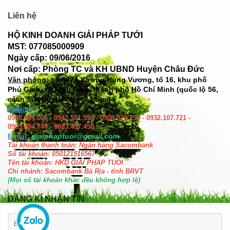
Liên hệ
HỘ KINH DOANH GIẢI PHÁP TƯỚI
MST: 077085000909
Ngày cấp: 09/06/2016
Nơi cấp: Phòng TC và KH UBND Huyện Châu Đức
Văn phòng: số
382A đường Hùng Vương, tổ 16, khu phố
Phú Giao, xã Ngãi Giao, thành phố Hồ Chí Minh (quốc lộ 56,
cách Tượng đài Liệt Sĩ 100m)
Hotline:
0938.004.006 - 0942.551.558 - 0908.029.292 - 0932.107.721 -
0903.484.744 - 0933.457.458
Email:
giaiphaptuoi@gmail.com
Tài khoản thanh toán: Ngân hàng Sacombank
Số tài khoản: 050121516567
Tên tài khoản: HKD GIAI PHAP TUOI
Chi nhánh: Sacombank Bà Rịa - tỉnh BRVT
(Mọi số tài khoản khác đều không hợp lệ)
ĐĂNG KÍ NHẬN TIN