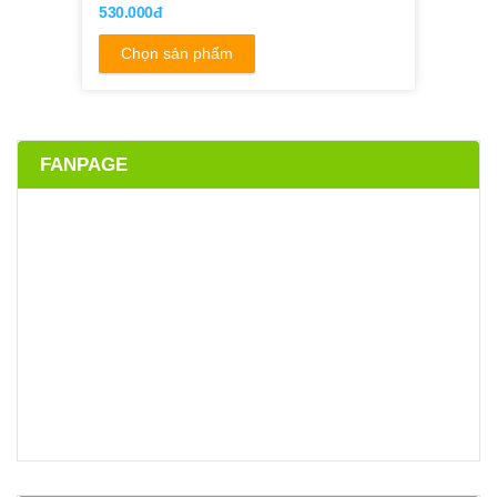
27MM
530.000đ
Chọn sản phẩm
FANPAGE