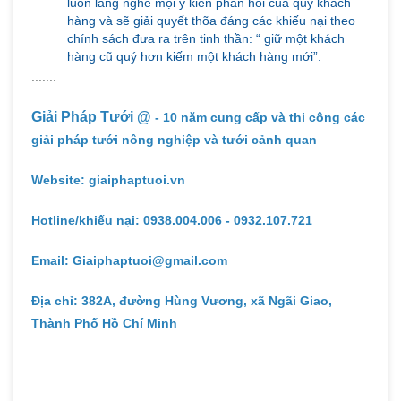
luôn lắng nghe mọi ý kiến phản hồi của quý khách
hàng và sẽ giải quyết thõa đáng các khiếu nại theo
chính sách đưa ra trên tinh thần: “ giữ một khách
hàng cũ quý hơn kiếm một khách hàng mới”.
.......
Giải Pháp Tưới @
- 10 năm cung cấp và thi công các
giải pháp tưới nông nghiệp và tưới cảnh quan
Website: giaiphaptuoi.vn
Hotline/khiếu nại: 0938.004.006 - 0932.107.721
Email: Giaiphaptuoi@gmail.com
Địa chỉ: 382A, đường Hùng Vương, xã Ngãi Giao,
Thành Phố Hồ Chí Minh