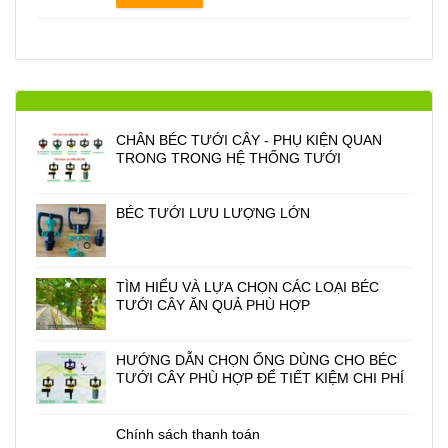
CHÂN BÉC TƯỚI CÂY - PHỤ KIỆN QUAN
TRONG TRONG HỆ THỐNG TƯỚI
BÉC TƯỚI LƯU LƯỢNG LỚN
TÌM HIỂU VÀ LỰA CHỌN CÁC LOẠI BÉC
TƯỚI CÂY ĂN QUẢ PHÙ HỢP
HƯỚNG DẪN CHỌN ỐNG DÙNG CHO BÉC
TƯỚI CÂY PHÙ HỢP ĐỂ TIẾT KIỆM CHI PHÍ
Chính sách thanh toán