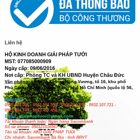
Liên hệ
HỘ KINH DOANH GIẢI PHÁP TƯỚI
MST: 077085000909
Ngày cấp: 09/06/2016
Nơi cấp: Phòng TC và KH UBND Huyện Châu Đức
Văn phòng: số
382A đường Hùng Vương, tổ 16, khu phố
Phú Giao, xã Ngãi Giao, thành phố Hồ Chí Minh (quốc lộ 56,
cách Tượng đài Liệt Sĩ 100m)
Hotline:
0938.004.006 - 0942.551.558 - 0908.029.292 - 0932.107.721 -
0903.484.744 - 0933.457.458
Email:
giaiphaptuoi@gmail.com
Tài khoản thanh toán: Ngân hàng Sacombank
Số tài khoản: 050121516567
Tên tài khoản: HKD GIAI PHAP TUOI
Chi nhánh: Sacombank Bà Rịa - tỉnh BRVT