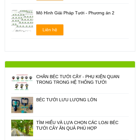
Mô Hình Giải Pháp Tưới - Phương án 2
Liên hệ
CHÂN BÉC TƯỚI CÂY - PHỤ KIỆN QUAN
TRONG TRONG HỆ THỐNG TƯỚI
BÉC TƯỚI LƯU LƯỢNG LỚN
TÌM HIỂU VÀ LỰA CHỌN CÁC LOẠI BÉC
TƯỚI CÂY ĂN QUẢ PHÙ HỢP