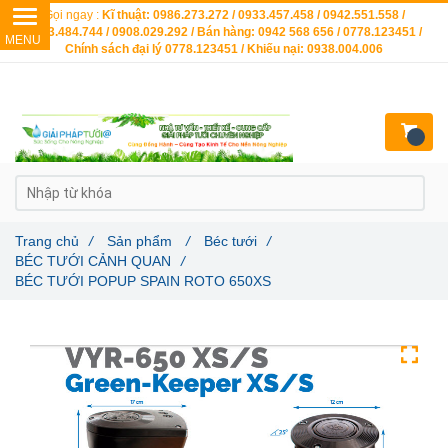
Gọi ngay :
Kĩ thuật: 0986.273.272 / 0933.457.458 / 0942.551.558 /
0903.484.744 / 0908.029.292 / Bán hàng: 0942 568 656 / 0778.123451 /
Chính sách đại lý 0778.123451 / Khiếu nại: 0938.004.006
Trang chủ
/
Sản phẩm
/
Béc tưới
/
BÉC TƯỚI CẢNH QUAN
/
BÉC TƯỚI POPUP SPAIN ROTO 650XS