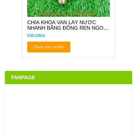
CHÌA KHÓA VAN LẤY NƯỚC
NHANH BẰNG ĐỒNG REN NGOÀI
27MM
530.000đ
Chọn sản phẩm
FANPAGE