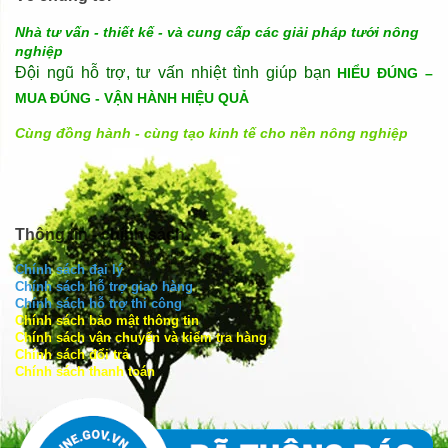
Nhà tư vấn - thiết kế - và cung cấp các giải pháp tưới nông
nghiệp
Đội ngũ hỗ trợ, tư vấn nhiệt tình giúp bạn
HIỂU ĐÚNG –
MUA ĐÚNG - VẬN HÀNH HIỆU QUẢ
Cùng đồng hành - cùng tạo kinh tế cho nền nông nghiệp
Thông tin - chính sách
Chính sách đại lý
Chính sách hỗ trợ giao hàng
Chính sách hỗ trợ thi công
Chính sách bảo mật thông tin
Chính sách vận chuyển và kiểm tra hàng
Chính sách đổi trả
Chính sách thanh toán