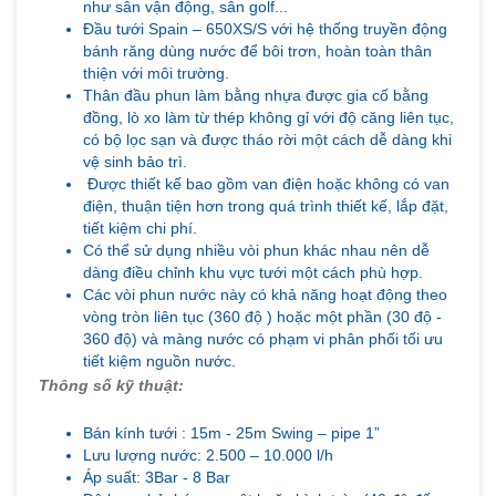
như sân vận động, sân golf...
Đầu tưới Spain – 650XS/S với hệ thống truyền động
bánh răng dùng nước để bôi trơn, hoàn toàn thân
thiện với môi trường.
Thân đầu phun làm bằng nhựa được gia cố bằng
đồng, lò xo làm từ thép không gỉ với độ căng liên tục,
có bộ lọc sạn và được tháo rời một cách dễ dàng khi
vệ sinh bảo trì.
Được thiết kế bao gồm van điện hoặc không có van
điện, thuận tiện hơn trong quá trình thiết kế, lắp đặt,
tiết kiệm chi phí.
Có thể sử dụng nhiều vòi phun khác nhau nên dễ
dàng điều chỉnh khu vực tưới một cách phù hợp.
Các vòi phun nước này có khả năng hoạt động theo
vòng tròn liên tục (360 độ ) hoặc một phần (30 độ -
360 độ) và màng nước có phạm vi phân phối tối ưu
tiết kiệm nguồn nước.
Thông số kỹ thuật:
Bán kính tưới : 15m - 25m Swing – pipe 1”
Lưu lượng nước: 2.500 – 10.000 l/h
Áp suất: 3Bar - 8 Bar