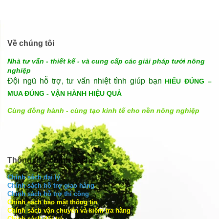
Về chúng tôi
Nhà tư vấn - thiết kế - và cung cấp các giải pháp tưới nông
nghiệp
Đội ngũ hỗ trợ, tư vấn nhiệt tình giúp bạn
HIỂU ĐÚNG –
MUA ĐÚNG - VẬN HÀNH HIỆU QUẢ
Cùng đồng hành - cùng tạo kinh tế cho nền nông nghiệp
Thông tin - chính sách
Chính sách đại lý
Chính sách hỗ trợ giao hàng
Chính sách hỗ trợ thi công
Chính sách bảo mật thông tin
Chính sách vận chuyển và kiểm tra hàng
Chính sách đổi trả