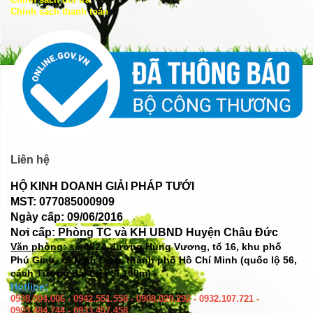
Chính sách thanh toán
Liên hệ
HỘ KINH DOANH GIẢI PHÁP TƯỚI
MST: 077085000909
Ngày cấp: 09/06/2016
Nơi cấp: Phòng TC và KH UBND Huyện Châu Đức
Văn phòng: số
382A đường Hùng Vương, tổ 16, khu phố
Phú Giao, xã Ngãi Giao, thành phố Hồ Chí Minh (quốc lộ 56,
cách Tượng đài Liệt Sĩ 100m)
Hotline:
0938.004.006 - 0942.551.558 - 0908.029.292 - 0932.107.721 -
0903.484.744 - 0933.457.458