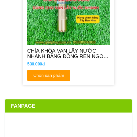
CHÌA KHÓA VAN LẤY NƯỚC
NHANH BẰNG ĐỒNG REN NGOÀI
27MM
530.000đ
Chọn sản phẩm
FANPAGE