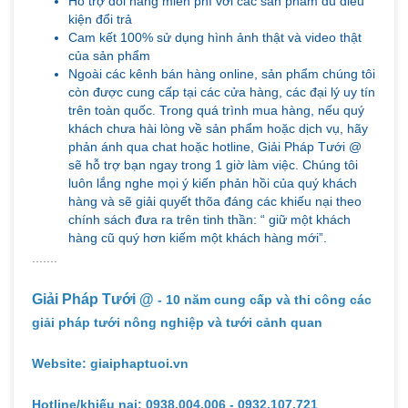
Hỗ trợ đổi hàng miễn phí với các sản phẩm đủ điều
kiện đổi trả
Cam kết 100% sử dụng hình ảnh thật và video thật
của sản phẩm
Ngoài các kênh bán hàng online, sản phẩm chúng tôi
còn được cung cấp tại các cửa hàng, các đại lý uy tín
trên toàn quốc. Trong quá trình mua hàng, nếu quý
khách chưa hài lòng về sản phẩm hoặc dịch vụ, hãy
phản ánh qua chat hoặc hotline, Giải Pháp Tưới @
sẽ hỗ trợ bạn ngay trong 1 giờ làm việc. Chúng tôi
luôn lắng nghe mọi ý kiến phản hồi của quý khách
hàng và sẽ giải quyết thõa đáng các khiếu nại theo
chính sách đưa ra trên tinh thần: “ giữ một khách
hàng cũ quý hơn kiếm một khách hàng mới”.
.......
Giải Pháp Tưới @
- 10 năm cung cấp và thi công các
giải pháp tưới nông nghiệp và tưới cảnh quan
Website: giaiphaptuoi.vn
Hotline/khiếu nại: 0938.004.006 - 0932.107.721