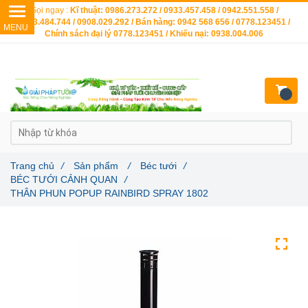
Gọi ngay :
Kĩ thuật: 0986.273.272 / 0933.457.458 / 0942.551.558 /
0903.484.744 / 0908.029.292 / Bán hàng: 0942 568 656 / 0778.123451 /
Chính sách đại lý 0778.123451 / Khiếu nại: 0938.004.006
Trang chủ
/
Sản phẩm
/
Béc tưới
/
BÉC TƯỚI CẢNH QUAN
/
THÂN PHUN POPUP RAINBIRD SPRAY 1802