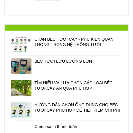
CHÂN BÉC TƯỚI CÂY - PHỤ KIỆN QUAN
TRONG TRONG HỆ THỐNG TƯỚI
BÉC TƯỚI LƯU LƯỢNG LỚN
TÌM HIỂU VÀ LỰA CHỌN CÁC LOẠI BÉC
TƯỚI CÂY ĂN QUẢ PHÙ HỢP
HƯỚNG DẪN CHỌN ỐNG DÙNG CHO BÉC
TƯỚI CÂY PHÙ HỢP ĐỂ TIẾT KIỆM CHI PHÍ
Chính sách thanh toán