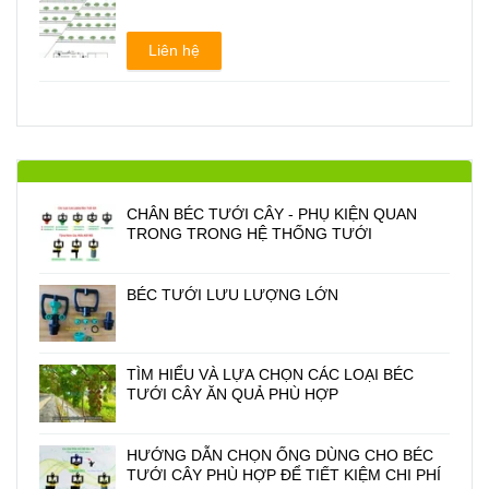
Liên hệ
CHÂN BÉC TƯỚI CÂY - PHỤ KIỆN QUAN
TRONG TRONG HỆ THỐNG TƯỚI
BÉC TƯỚI LƯU LƯỢNG LỚN
TÌM HIỂU VÀ LỰA CHỌN CÁC LOẠI BÉC
TƯỚI CÂY ĂN QUẢ PHÙ HỢP
HƯỚNG DẪN CHỌN ỐNG DÙNG CHO BÉC
TƯỚI CÂY PHÙ HỢP ĐỂ TIẾT KIỆM CHI PHÍ