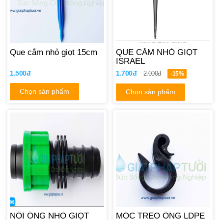
Que cắm nhỏ giọt 15cm
QUE CẮM NHỎ GIỌT
ISRAEL
1.500đ
1.700đ
2.000đ
-15%
Chọn sản phẩm
Chọn sản phẩm
NỐI ỐNG NHỎ GIỌT
MÓC TREO ỐNG LDPE