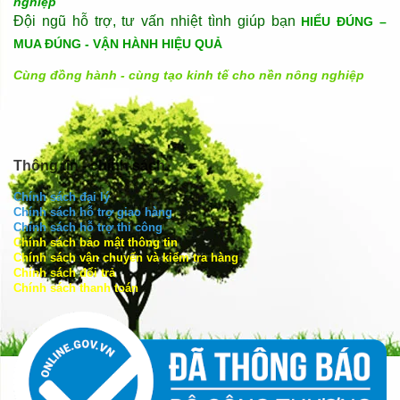
nghiệp
Đội ngũ hỗ trợ, tư vấn nhiệt tình giúp bạn
HIỂU ĐÚNG –
MUA ĐÚNG - VẬN HÀNH HIỆU QUẢ
Cùng đồng hành - cùng tạo kinh tế cho nền nông nghiệp
Thông tin - chính sách
Chính sách đại lý
Chính sách hỗ trợ giao hàng
Chính sách hỗ trợ thi công
Chính sách bảo mật thông tin
Chính sách vận chuyển và kiểm tra hàng
Chính sách đổi trả
Chính sách thanh toán