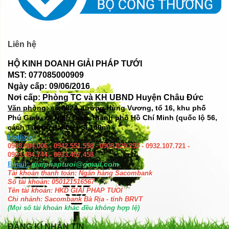
Liên hệ
HỘ KINH DOANH GIẢI PHÁP TƯỚI
MST: 077085000909
Ngày cấp: 09/06/2016
Nơi cấp: Phòng TC và KH UBND Huyện Châu Đức
Văn phòng: số
382A đường Hùng Vương, tổ 16, khu phố
Phú Giao, xã Ngãi Giao, thành phố Hồ Chí Minh (quốc lộ 56,
cách Tượng đài Liệt Sĩ 100m)
Hotline:
0938.004.006 - 0942.551.558 - 0908.029.292 - 0932.107.721 -
0903.484.744 - 0933.457.458
Email:
giaiphaptuoi@gmail.com
Tài khoản thanh toán: Ngân hàng Sacombank
Số tài khoản: 050121516567
Tên tài khoản: HKD GIAI PHAP TUOI
Chi nhánh: Sacombank Bà Rịa - tỉnh BRVT
(Mọi số tài khoản khác đều không hợp lệ)
ĐĂNG KÍ NHẬN TIN