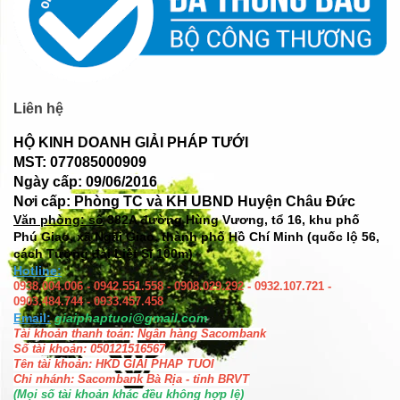
Liên hệ
HỘ KINH DOANH GIẢI PHÁP TƯỚI
MST: 077085000909
Ngày cấp: 09/06/2016
Nơi cấp: Phòng TC và KH UBND Huyện Châu Đức
Văn phòng: số
382A đường Hùng Vương, tổ 16, khu phố
Phú Giao, xã Ngãi Giao, thành phố Hồ Chí Minh (quốc lộ 56,
cách Tượng đài Liệt Sĩ 100m)
Hotline:
0938.004.006 - 0942.551.558 - 0908.029.292 - 0932.107.721 -
0903.484.744 - 0933.457.458
Email:
giaiphaptuoi@gmail.com
Tài khoản thanh toán: Ngân hàng Sacombank
Số tài khoản: 050121516567
Tên tài khoản: HKD GIAI PHAP TUOI
Chi nhánh: Sacombank Bà Rịa - tỉnh BRVT
(Mọi số tài khoản khác đều không hợp lệ)