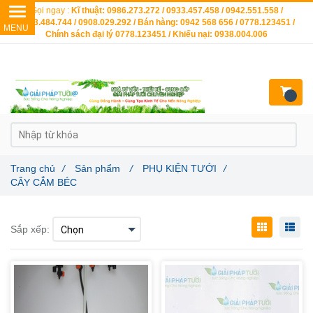
Gọi ngay :
Kĩ thuật: 0986.273.272 / 0933.457.458 / 0942.551.558 /
0903.484.744 / 0908.029.292 / Bán hàng: 0942 568 656 / 0778.123451 /
Chính sách đại lý 0778.123451 / Khiếu nại: 0938.004.006
Trang chủ
/
Sản phẩm
/
PHỤ KIỆN TƯỚI
/
CÂY CẮM BÉC
Sắp xếp: