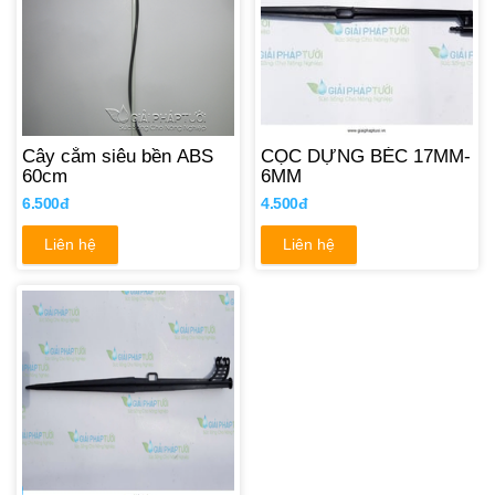
Cây cắm siêu bền ABS
CỌC DỰNG BÉC 17MM-
60cm
6MM
6.500đ
4.500đ
Liên hệ
Liên hệ