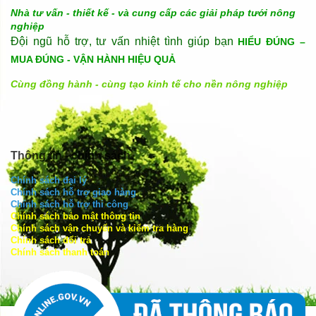
Nhà tư vấn - thiết kế - và cung cấp các giải pháp tưới nông
nghiệp
Đội ngũ hỗ trợ, tư vấn nhiệt tình giúp bạn
HIỂU ĐÚNG –
MUA ĐÚNG - VẬN HÀNH HIỆU QUẢ
Cùng đồng hành - cùng tạo kinh tế cho nền nông nghiệp
Thông tin - chính sách
Chính sách đại lý
Chính sách hỗ trợ giao hàng
Chính sách hỗ trợ thi công
Chính sách bảo mật thông tin
Chính sách vận chuyển và kiểm tra hàng
Chính sách đổi trả
Chính sách thanh toán