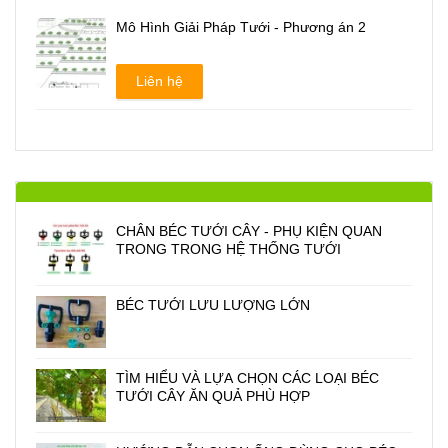
Mô Hình Giải Pháp Tưới - Phương án 2
Liên hệ
CHÂN BÉC TƯỚI CÂY - PHỤ KIỆN QUAN
TRONG TRONG HỆ THỐNG TƯỚI
BÉC TƯỚI LƯU LƯỢNG LỚN
TÌM HIỂU VÀ LỰA CHỌN CÁC LOẠI BÉC
TƯỚI CÂY ĂN QUẢ PHÙ HỢP