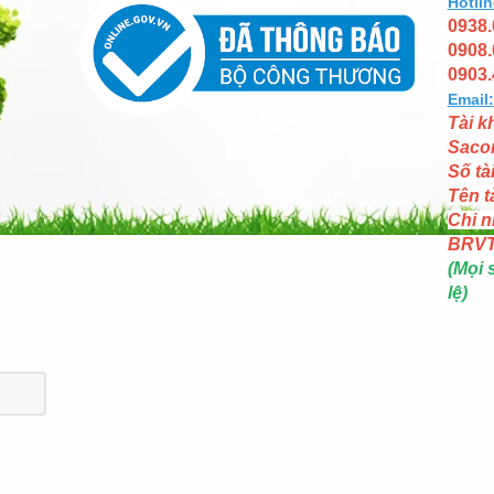
Hotlin
0938.
0908.
0903.
Email:
Tài k
Saco
Số tà
Tên t
Chi n
BRV
(Mọi 
lệ)