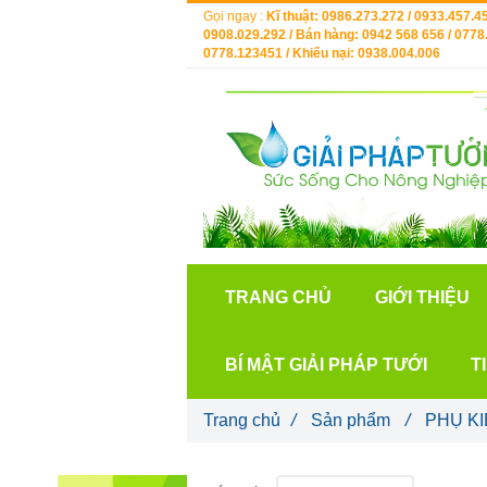
Gọi ngay :
Kĩ thuật: 0986.273.272 / 0933.457.45
0908.029.292 / Bán hàng: 0942 568 656 / 0778.
0778.123451 / Khiếu nại: 0938.004.006
TRANG CHỦ
GIỚI THIỆU
BÍ MẬT GIẢI PHÁP TƯỚI
T
Trang chủ
/
Sản phẩm
/
PHỤ KI