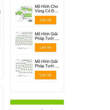
Mô Hình Cho
Vùng Có Địa
Hình Đồi Núi
Liên hệ
Mô Hình Giải
Pháp Tưới -
Phương án 1
Liên hệ
Mô Hình Giải
Pháp Tưới -
Phương án 2
Liên hệ