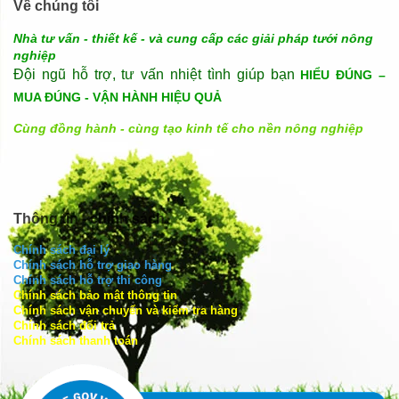
Về chúng tôi
Nhà tư vấn - thiết kế - và cung cấp các giải pháp tưới nông
nghiệp
Đội ngũ hỗ trợ, tư vấn nhiệt tình giúp bạn
HIỂU ĐÚNG –
MUA ĐÚNG - VẬN HÀNH HIỆU QUẢ
Cùng đồng hành - cùng tạo kinh tế cho nền nông nghiệp
Thông tin - chính sách
Chính sách đại lý
Chính sách hỗ trợ giao hàng
Chính sách hỗ trợ thi công
Chính sách bảo mật thông tin
Chính sách vận chuyển và kiểm tra hàng
Chính sách đổi trả
Chính sách thanh toán