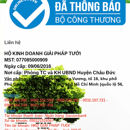
Liên hệ
HỘ KINH DOANH GIẢI PHÁP TƯỚI
MST: 077085000909
Ngày cấp: 09/06/2016
Nơi cấp: Phòng TC và KH UBND Huyện Châu Đức
Văn phòng: số
382A đường Hùng Vương, tổ 16, khu phố
Phú Giao, xã Ngãi Giao, thành phố Hồ Chí Minh (quốc lộ 56,
cách Tượng đài Liệt Sĩ 100m)
Hotline:
0938.004.006 - 0942.551.558 - 0908.029.292 - 0932.107.721 -
0903.484.744 - 0933.457.458
Email:
giaiphaptuoi@gmail.com
Tài khoản thanh toán: Ngân hàng Sacombank
Số tài khoản: 050121516567
Tên tài khoản: HKD GIAI PHAP TUOI