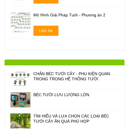
Mô Hình Giải Pháp Tưới - Phương án 2
Liên hệ
CHÂN BÉC TƯỚI CÂY - PHỤ KIỆN QUAN
TRONG TRONG HỆ THỐNG TƯỚI
BÉC TƯỚI LƯU LƯỢNG LỚN
TÌM HIỂU VÀ LỰA CHỌN CÁC LOẠI BÉC
TƯỚI CÂY ĂN QUẢ PHÙ HỢP