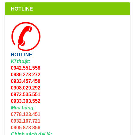
HOTLINE
HOTLINE:
Kĩ thuật:
0942.551.558
0986.273.272
0933.457.458
0908.029.292
0972.535.551
0933.303.552
Mua hàng:
0778.123.451
0932.107.721
0905.873.856
Chính sách đại lý: