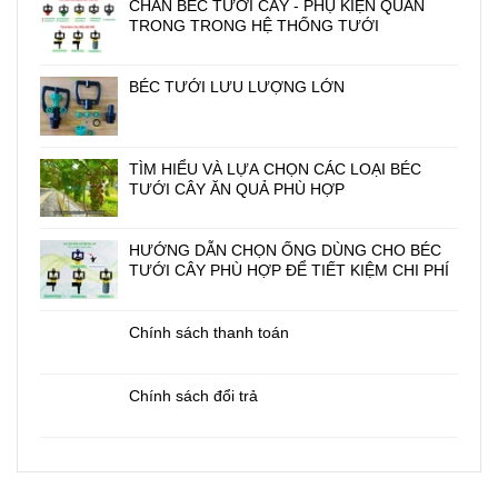
CHÂN BÉC TƯỚI CÂY - PHỤ KIỆN QUAN
TRONG TRONG HỆ THỐNG TƯỚI
BÉC TƯỚI LƯU LƯỢNG LỚN
TÌM HIỂU VÀ LỰA CHỌN CÁC LOẠI BÉC
TƯỚI CÂY ĂN QUẢ PHÙ HỢP
HƯỚNG DẪN CHỌN ỐNG DÙNG CHO BÉC
TƯỚI CÂY PHÙ HỢP ĐỂ TIẾT KIỆM CHI PHÍ
Chính sách thanh toán
Chính sách đổi trả