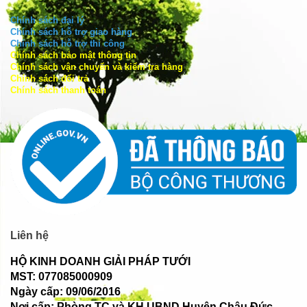
Chính sách đại lý
Chính sách hỗ trợ giao hàng
Chính sách hỗ trợ thi công
Chính sách bảo mật thông tin
Chính sách vận chuyển và kiểm tra hàng
Chính sách đổi trả
Chính sách thanh toán
Liên hệ
HỘ KINH DOANH GIẢI PHÁP TƯỚI
MST: 077085000909
Ngày cấp: 09/06/2016
Nơi cấp: Phòng TC và KH UBND Huyện Châu Đức