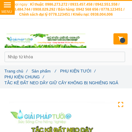
Gọi ngay :
Kĩ thuật: 0986.273.272 / 0933.457.458 / 0942.551.558 /
0903.484.744 / 0908.029.292 / Bán hàng: 0942 568 656 / 0778.123451 /
Chính sách đại lý 0778.123451 / Khiếu nại: 0938.004.006
Trang chủ
/
Sản phẩm
/
PHỤ KIỆN TƯỚI
/
PHỤ KIỆN CHUNG
/
TẮC KÊ ĐẤT NEO DÂY GIỮ CÂY KHÔNG BỊ NGHIÊNG NGẢ