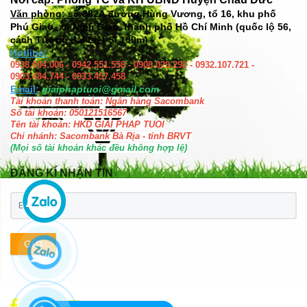
Văn phòng: số
382A đường Hùng Vương, tổ 16, khu phố
Phú Giao, xã Ngãi Giao, thành phố Hồ Chí Minh (quốc lộ 56,
cách Tượng đài Liệt Sĩ 100m)
Hotline:
0938.004.006 - 0942.551.558 - 0908.029.292 - 0932.107.721 -
0903.484.744 - 0933.457.458
Email:
giaiphaptuoi@gmail.com
Tài khoản thanh toán: Ngân hàng Sacombank
Số tài khoản: 050121516567
Tên tài khoản: HKD GIAI PHAP TUOI
Chi nhánh: Sacombank Bà Rịa - tỉnh BRVT
(Mọi số tài khoản khác đều không hợp lệ)
ĐĂNG KÍ NHẬN TIN
GỬI