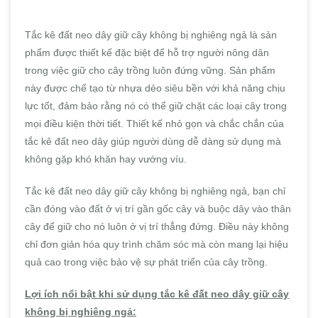
Tắc kê đất neo dây giữ cây không bị nghiêng ngả là sản
phẩm được thiết kế đặc biệt để hỗ trợ người nông dân
trong việc giữ cho cây trồng luôn đứng vững. Sản phẩm
này được chế tạo từ nhựa dẻo siêu bền với khả năng chịu
lực tốt, đảm bảo rằng nó có thể giữ chặt các loại cây trong
mọi điều kiện thời tiết. Thiết kế nhỏ gọn và chắc chắn của
tắc kê đất neo dây giúp người dùng dễ dàng sử dụng mà
không gặp khó khăn hay vướng víu.
Tắc kê đất neo dây giữ cây không bị nghiêng ngả, bạn chỉ
cần đóng vào đất ở vị trí gần gốc cây và buộc dây vào thân
cây để giữ cho nó luôn ở vị trí thẳng đứng. Điều này không
chỉ đơn giản hóa quy trình chăm sóc mà còn mang lại hiệu
quả cao trong việc bảo vệ sự phát triển của cây trồng.
Lợi ích nổi bật khi sử dụng tắc kê đất neo dây giữ cây
không bị nghiêng ngả: