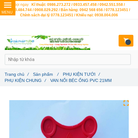
Gọi ngay :
Kĩ thuật: 0986.273.272 / 0933.457.458 / 0942.551.558 /
0903.484.744 / 0908.029.292 / Bán hàng: 0942 568 656 / 0778.123451 /
Chính sách đại lý 0778.123451 / Khiếu nại: 0938.004.006
Trang chủ
/
Sản phẩm
/
PHỤ KIỆN TƯỚI
/
PHỤ KIỆN CHUNG
/
VAN NỐI BÉC ỐNG PVC 21MM