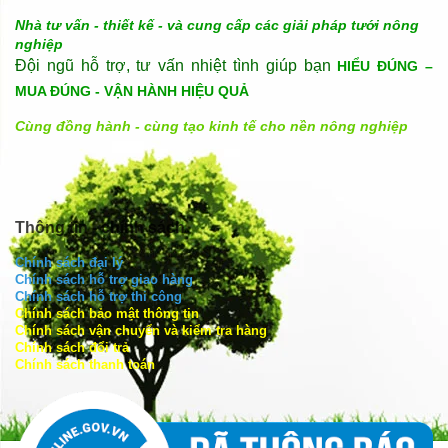
Nhà tư vấn - thiết kế - và cung cấp các giải pháp tưới nông
nghiệp
Đội ngũ hỗ trợ, tư vấn nhiệt tình giúp bạn
HIỂU ĐÚNG –
MUA ĐÚNG - VẬN HÀNH HIỆU QUẢ
Cùng đồng hành - cùng tạo kinh tế cho nền nông nghiệp
Thông tin - chính sách
Chính sách đại lý
Chính sách hỗ trợ giao hàng
Chính sách hỗ trợ thi công
Chính sách bảo mật thông tin
Chính sách vận chuyển và kiểm tra hàng
Chính sách đổi trả
Chính sách thanh toán