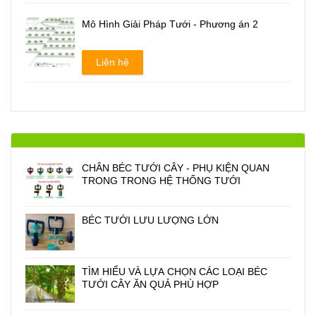
Mô Hình Giải Pháp Tưới - Phương án 2
Liên hệ
CHÂN BÉC TƯỚI CÂY - PHỤ KIỆN QUAN
TRONG TRONG HỆ THỐNG TƯỚI
BÉC TƯỚI LƯU LƯỢNG LỚN
TÌM HIỂU VÀ LỰA CHỌN CÁC LOẠI BÉC
TƯỚI CÂY ĂN QUẢ PHÙ HỢP