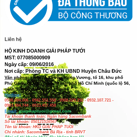
Liên hệ
HỘ KINH DOANH GIẢI PHÁP TƯỚI
MST: 077085000909
Ngày cấp: 09/06/2016
Nơi cấp: Phòng TC và KH UBND Huyện Châu Đức
Văn phòng: số
382A đường Hùng Vương, tổ 16, khu phố
Phú Giao, xã Ngãi Giao, thành phố Hồ Chí Minh (quốc lộ 56,
cách Tượng đài Liệt Sĩ 100m)
Hotline:
0938.004.006 - 0942.551.558 - 0908.029.292 - 0932.107.721 -
0903.484.744 - 0933.457.458
Email:
giaiphaptuoi@gmail.com
Tài khoản thanh toán: Ngân hàng Sacombank
Số tài khoản: 050121516567
Tên tài khoản: HKD GIAI PHAP TUOI
Chi nhánh: Sacombank Bà Rịa - tỉnh BRVT