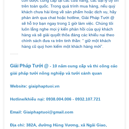
còn được cung cấp tại các cửa hàng, các đại lý uy tín
trên toàn quốc. Trong quá trình mua hàng, nếu quý
khách chưa hài lòng về sản phẩm hoặc dịch vụ, hãy
phản ánh qua chat hoặc hotline, Giải Pháp Tưới @
sẽ hỗ trợ bạn ngay trong 1 giờ làm việc. Chúng tôi
luôn lắng nghe mọi ý kiến phản hồi của quý khách
hàng và sẽ giải quyết thõa đáng các khiếu nại theo
chính sách đưa ra trên tinh thần: “ giữ một khách
hàng cũ quý hơn kiếm một khách hàng mới”.
.......
Giải Pháp Tưới @
- 10 năm cung cấp và thi công các
giải pháp tưới nông nghiệp và tưới cảnh quan
Website: giaiphaptuoi.vn
Hotline/khiếu nại: 0938.004.006 - 0932.107.721
Email: Giaiphaptuoi@gmail.com
Địa chỉ: 382A, đường Hùng Vương, xã Ngãi Giao,