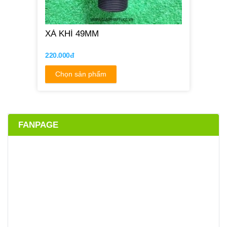
XẢ KHÍ 49MM
220.000đ
Chọn sản phẩm
FANPAGE