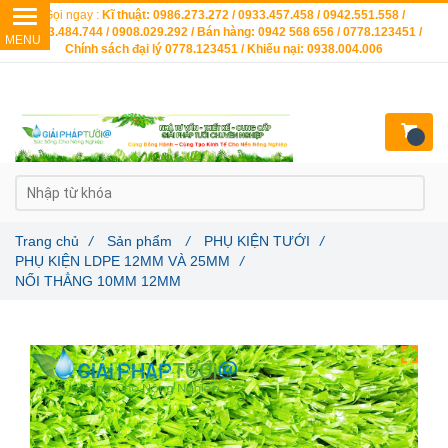
Gọi ngay :
Kĩ thuật: 0986.273.272 / 0933.457.458 / 0942.551.558 /
0903.484.744 / 0908.029.292 / Bán hàng: 0942 568 656 / 0778.123451 /
Chính sách đại lý 0778.123451 / Khiếu nại: 0938.004.006
Trang chủ
/
Sản phẩm
/
PHỤ KIỆN TƯỚI
/
PHỤ KIỆN LDPE 12MM VÀ 25MM
/
NỐI THẲNG 10MM 12MM