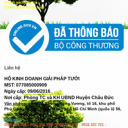
Chính sách đổi trả
Chính sách thanh toán
Liên hệ
HỘ KINH DOANH GIẢI PHÁP TƯỚI
MST: 077085000909
Ngày cấp: 09/06/2016
Nơi cấp: Phòng TC và KH UBND Huyện Châu Đức
Văn phòng: số
382A đường Hùng Vương, tổ 16, khu phố
Phú Giao, xã Ngãi Giao, thành phố Hồ Chí Minh (quốc lộ 56,
cách Tượng đài Liệt Sĩ 100m)
Hotline:
0938.004.006 - 0942.551.558 - 0908.029.292 - 0932.107.721 -