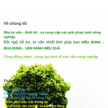
Về chúng tôi
Nhà tư vấn - thiết kế - và cung cấp các giải pháp tưới nông
nghiệp
Đội ngũ hỗ trợ, tư vấn nhiệt tình giúp bạn
HIỂU ĐÚNG –
MUA ĐÚNG - VẬN HÀNH HIỆU QUẢ
Cùng đồng hành - cùng tạo kinh tế cho nền nông nghiệp
Thông tin - chính sách
Chính sách đại lý
Chính sách hỗ trợ giao hàng
Chính sách hỗ trợ thi công
Chính sách bảo mật thông tin
Chính sách vận chuyển và kiểm tra hàng