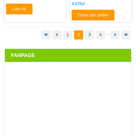
9.975đ
Liên hệ
Chọn sản phẩm
...
1
2
3
4
FANPAGE