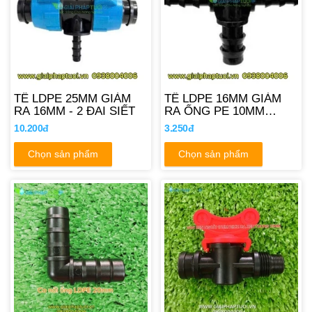
TÊ LDPE 25MM GIẢM
TÊ LDPE 16MM GIẢM
RA 16MM - 2 ĐAI SIẾT
RA ỐNG PE 10MM
12MM
10.200đ
3.250đ
Chọn sản phẩm
Chọn sản phẩm