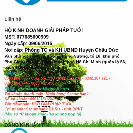
Liên hệ
HỘ KINH DOANH GIẢI PHÁP TƯỚI
MST: 077085000909
Ngày cấp: 09/06/2016
Nơi cấp: Phòng TC và KH UBND Huyện Châu Đức
Văn phòng: số
382A đường Hùng Vương, tổ 16, khu phố
Phú Giao, xã Ngãi Giao, thành phố Hồ Chí Minh (quốc lộ 56,
cách Tượng đài Liệt Sĩ 100m)
Hotline:
0938.004.006 - 0942.551.558 - 0908.029.292 - 0932.107.721 -
0903.484.744 - 0933.457.458
Email:
giaiphaptuoi@gmail.com
Tài khoản thanh toán: Ngân hàng Sacombank
Số tài khoản: 050121516567
Tên tài khoản: HKD GIAI PHAP TUOI
Chi nhánh: Sacombank Bà Rịa - tỉnh BRVT
(Mọi số tài khoản khác đều không hợp lệ)
ĐĂNG KÍ NHẬN TIN