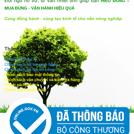
Đội ngũ hỗ trợ, tư vấn nhiệt tình giúp bạn
HIỂU ĐÚNG –
MUA ĐÚNG - VẬN HÀNH HIỆU QUẢ
Cùng đồng hành - cùng tạo kinh tế cho nền nông nghiệp
Thông tin - chính sách
Chính sách đại lý
Chính sách hỗ trợ giao hàng
Chính sách hỗ trợ thi công
Chính sách bảo mật thông tin
Chính sách vận chuyển và kiểm tra hàng
Chính sách đổi trả
Chính sách thanh toán