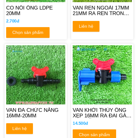
CO NỐI ỐNG LDPE
VAN REN NGOÀI 17MM
20MM
21MM RA REN TRONG
17MM
2.700đ
Liên hệ
Chọn sản phẩm
VAN ĐA CHỨC NĂNG
VAN KHỞI THỦY ỐNG
16MM-20MM
XẸP 16MM RA ĐAI GÀI
REN VẶN 21MM
14.500đ
Liên hệ
Chọn sản phẩm