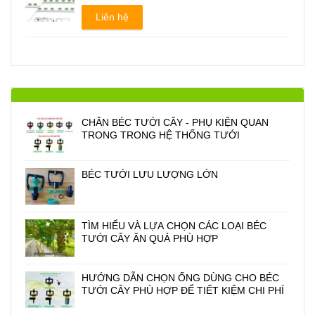
Liên hệ
CHÂN BÉC TƯỚI CÂY - PHỤ KIỆN QUAN
TRONG TRONG HỆ THỐNG TƯỚI
BÉC TƯỚI LƯU LƯỢNG LỚN
TÌM HIỂU VÀ LỰA CHỌN CÁC LOẠI BÉC
TƯỚI CÂY ĂN QUẢ PHÙ HỢP
HƯỚNG DẪN CHỌN ỐNG DÙNG CHO BÉC
TƯỚI CÂY PHÙ HỢP ĐỂ TIẾT KIỆM CHI PHÍ