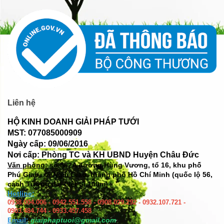
Liên hệ
HỘ KINH DOANH GIẢI PHÁP TƯỚI
MST: 077085000909
Ngày cấp: 09/06/2016
Nơi cấp: Phòng TC và KH UBND Huyện Châu Đức
Văn phòng: số
382A đường Hùng Vương, tổ 16, khu phố
Phú Giao, xã Ngãi Giao, thành phố Hồ Chí Minh (quốc lộ 56,
cách Tượng đài Liệt Sĩ 100m)
Hotline:
0938.004.006 - 0942.551.558 - 0908.029.292 - 0932.107.721 -
0903.484.744 - 0933.457.458
Email:
giaiphaptuoi@gmail.com
Tài khoản thanh toán: Ngân hàng Sacombank
Số tài khoản: 050121516567
Tên tài khoản: HKD GIAI PHAP TUOI
Chi nhánh: Sacombank Bà Rịa - tỉnh BRVT
(Mọi số tài khoản khác đều không hợp lệ)
ĐĂNG KÍ NHẬN TIN