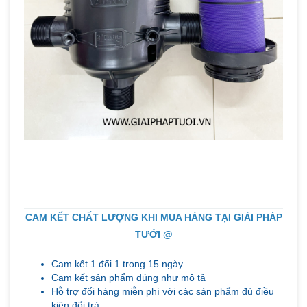
CAM KẾT CHẤT LƯỢNG KHI MUA HÀNG TẠI GIẢI PHÁP
TƯỚI @
Cam kết 1 đổi 1 trong 15 ngày
Cam kết sản phẩm đúng như mô tả
Hỗ trợ đổi hàng miễn phí với các sản phẩm đủ điều
kiện đổi trả
Cam kết 100% sử dụng hình ảnh thật và video thật
của sản phẩm
Ngoài các kênh bán hàng online, sản phẩm chúng tôi
còn được cung cấp tại các cửa hàng, các đại lý uy tín
trên toàn quốc. Trong quá trình mua hàng, nếu quý
khách chưa hài lòng về sản phẩm hoặc dịch vụ, hãy
phản ánh qua chat hoặc hotline, Giải Pháp Tưới @
sẽ hỗ trợ bạn ngay trong 1 giờ làm việc. Chúng tôi
luôn lắng nghe mọi ý kiến phản hồi của quý khách