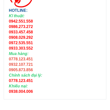
0933.303.552
Mua hàng:
0778.123.451
0932.107.721
0905.873.856
Chính sách đại lý:
0778.123.451
Khiếu nại:
0938.004.006
Về chúng tôi
Nhà tư vấn - thiết kế - và cung cấp các giải pháp tưới nông
nghiệp
Đội ngũ hỗ trợ, tư vấn nhiệt tình giúp bạn
HIỂU ĐÚNG –
MUA ĐÚNG - VẬN HÀNH HIỆU QUẢ