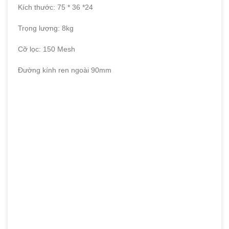
Kích thước: 75 * 36 *24
Trọng lượng: 8kg
Cỡ lọc: 150 Mesh
Đường kính ren ngoài 90mm
Video hướng dẫn Cách ghép song song các bộ lọc đĩa và
vệ sinh rửa ngược: