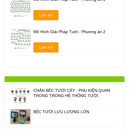
CHÂN BÉC TƯỚI CÂY - PHỤ KIỆN QUAN
TRONG TRONG HỆ THỐNG TƯỚI
BÉC TƯỚI LƯU LƯỢNG LỚN
TÌM HIỂU VÀ LỰA CHỌN CÁC LOẠI BÉC
TƯỚI CÂY ĂN QUẢ PHÙ HỢP
HƯỚNG DẪN CHỌN ỐNG DÙNG CHO BÉC
TƯỚI CÂY PHÙ HỢP ĐỂ TIẾT KIỆM CHI PHÍ
Chính sách thanh toán