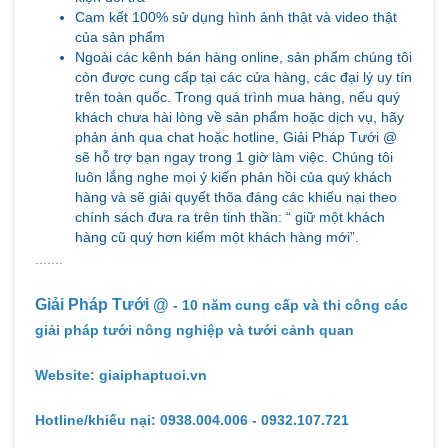
hàng và sẽ giải quyết thõa đáng các khiếu nại theo
chính sách đưa ra trên tinh thần: “ giữ một khách
hàng cũ quý hơn kiếm một khách hàng mới”.
.......
Giải Pháp Tưới @
- 10 năm cung cấp và thi công các
giải pháp tưới nông nghiệp và tưới cảnh quan
Website: giaiphaptuoi.vn
Hotline/khiếu nại: 0938.004.006 - 0932.107.721
Email: Giaiphaptuoi@gmail.com
Địa chỉ: 382A, đường Hùng Vương, xã Ngãi Giao,
Thành Phố Hồ Chí Minh