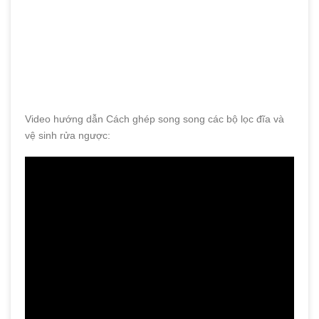
Lõi lọc gồm đĩa tím và đĩa đỏ