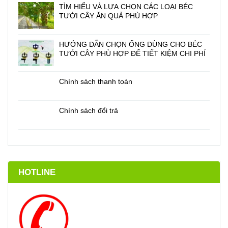
Chính sách đổi trả
HOTLINE
HOTLINE:
Kĩ thuật:
0942.551.558
0986.273.272
0933.457.458
0908.029.292
0972.535.551