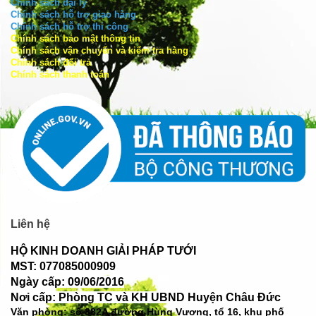
Chính sách đại lý
Chính sách hỗ trợ giao hàng
Chính sách hỗ trợ thi công
Chính sách bảo mật thông tin
Chính sách vận chuyển và kiểm tra hàng
Chính sách đổi trả
Chính sách thanh toán
Liên hệ
HỘ KINH DOANH GIẢI PHÁP TƯỚI
MST: 077085000909
Ngày cấp: 09/06/2016
Nơi cấp: Phòng TC và KH UBND Huyện Châu Đức
Văn phòng: số
382A đường Hùng Vương, tổ 16, khu phố