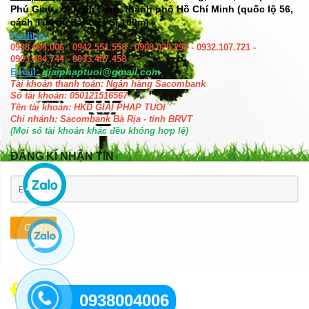
Phú Giao, xã Ngãi Giao, thành phố Hồ Chí Minh (quốc lộ 56,
cách Tượng đài Liệt Sĩ 100m)
Hotline:
0938.004.006 - 0942.551.558 - 0908.029.292 - 0932.107.721 -
0903.484.744 - 0933.457.458
Email:
giaiphaptuoi@gmail.com
Tài khoản thanh toán: Ngân hàng Sacombank
Số tài khoản: 050121516567
Tên tài khoản: HKD GIAI PHAP TUOI
Chi nhánh: Sacombank Bà Rịa - tỉnh BRVT
(Mọi số tài khoản khác đều không hợp lệ)
ĐĂNG KÍ NHẬN TIN
GỬI
0938004006