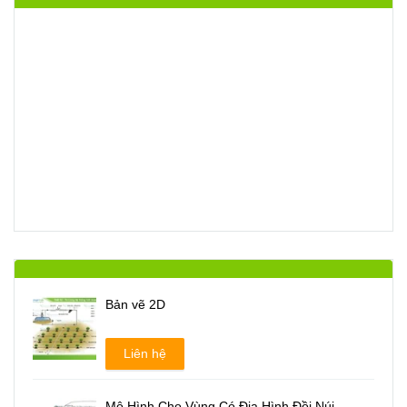
Bản vẽ 2D
Liên hệ
Mô Hình Cho Vùng Có Địa Hình Đồi Núi