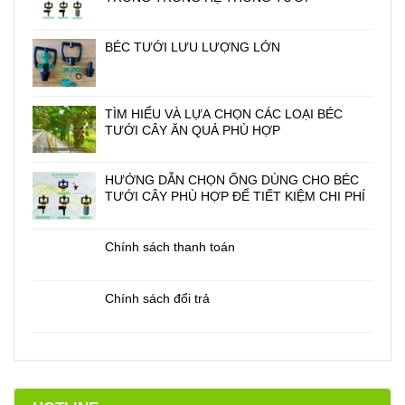
BÉC TƯỚI LƯU LƯỢNG LỚN
TÌM HIỂU VÀ LỰA CHỌN CÁC LOẠI BÉC
TƯỚI CÂY ĂN QUẢ PHÙ HỢP
HƯỚNG DẪN CHỌN ỐNG DÙNG CHO BÉC
TƯỚI CÂY PHÙ HỢP ĐỂ TIẾT KIỆM CHI PHÍ
Chính sách thanh toán
Chính sách đổi trả