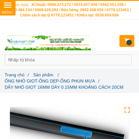
Gọi ngay :
Kĩ thuật: 0986.273.272 / 0933.457.458 / 0942.551.558 /
0903.484.744 / 0908.029.292 / Bán hàng: 0942 568 656 / 0778.123451 /
Chính sách đại lý 0778.123451 / Khiếu nại: 0938.004.006
Trang chủ
/
Sản phẩm
/
ỐNG NHỎ GIỌT-ỐNG DẸP-ỐNG PHUN MƯA
/
DÂY NHỎ GIỌT 16MM DÀY 0.15MM KHOẢNG CÁCH 20CM