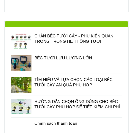
CHÂN BÉC TƯỚI CÂY - PHỤ KIỆN QUAN
TRONG TRONG HỆ THỐNG TƯỚI
BÉC TƯỚI LƯU LƯỢNG LỚN
TÌM HIỂU VÀ LỰA CHỌN CÁC LOẠI BÉC
TƯỚI CÂY ĂN QUẢ PHÙ HỢP
HƯỚNG DẪN CHỌN ỐNG DÙNG CHO BÉC
TƯỚI CÂY PHÙ HỢP ĐỂ TIẾT KIỆM CHI PHÍ
Chính sách thanh toán