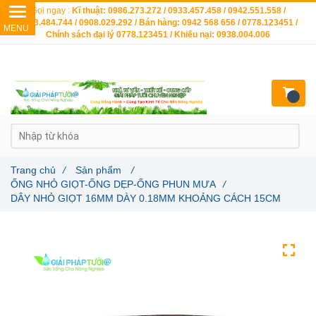
Gọi ngay :
Kĩ thuật: 0986.273.272 / 0933.457.458 / 0942.551.558 /
0903.484.744 / 0908.029.292 / Bán hàng: 0942 568 656 / 0778.123451 /
Chính sách đại lý 0778.123451 / Khiếu nại: 0938.004.006
Trang chủ
/
Sản phẩm
/
ỐNG NHỎ GIỌT-ỐNG DẸP-ỐNG PHUN MƯA
/
DÂY NHỎ GIỌT 16MM DÀY 0.18MM KHOẢNG CÁCH 15CM