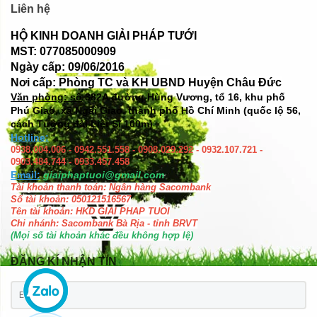
Liên hệ
HỘ KINH DOANH GIẢI PHÁP TƯỚI
MST: 077085000909
Ngày cấp: 09/06/2016
Nơi cấp: Phòng TC và KH UBND Huyện Châu Đức
Văn phòng: số
382A đường Hùng Vương, tổ 16, khu phố
Phú Giao, xã Ngãi Giao, thành phố Hồ Chí Minh (quốc lộ 56,
cách Tượng đài Liệt Sĩ 100m)
Hotline:
0938.004.006 - 0942.551.558 - 0908.029.292 - 0932.107.721 -
0903.484.744 - 0933.457.458
Email:
giaiphaptuoi@gmail.com
Tài khoản thanh toán: Ngân hàng Sacombank
Số tài khoản: 050121516567
Tên tài khoản: HKD GIAI PHAP TUOI
Chi nhánh: Sacombank Bà Rịa - tỉnh BRVT
(Mọi số tài khoản khác đều không hợp lệ)
ĐĂNG KÍ NHẬN TIN