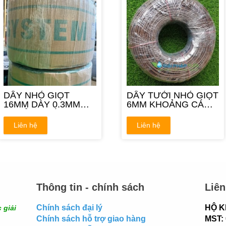
DÂY NHỎ GIỌT
DÂY TƯỚI NHỎ GIỌT
16MM DÀY 0.3MM
6MM KHOẢNG CÁCH
KHOẢNG CÁCH
15CM
30CM
Liên hệ
Liên hệ
Thông tin - chính sách
Liên
Chính sách đại lý
HỘ K
 giải
Chính sách hỗ trợ giao hàng
MST: