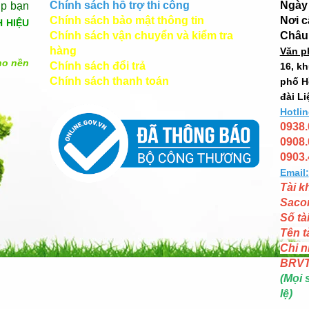
Chính sách hỗ trợ thi công
Ngày 
úp bạn
Chính sách bảo mật thông tin
Nơi 
H HIỆU
Chính sách vận chuyển và kiểm tra
Châu
hàng
Văn p
ho nền
Chính sách đổi trả
16, k
Chính sách thanh toán
phố H
đài Li
Hotlin
0938.
0908.
0903.
Email:
Tài k
Saco
Số tà
Tên t
Chi n
BRV
(Mọi 
lệ)