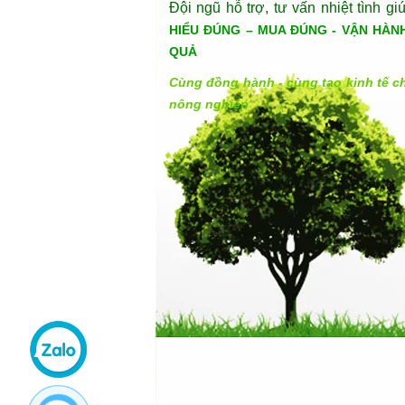
Đội ngũ hỗ trợ, tư vấn nhiệt tình gi
HIỂU ĐÚNG – MUA ĐÚNG - VẬN HÀN
QUẢ
Cùng đồng hành - cùng tạo kinh tế c
nông nghiệp