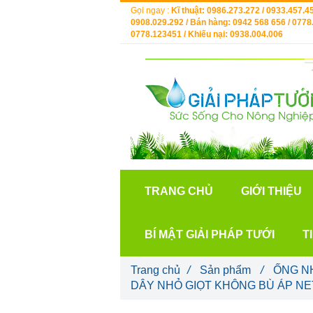
Gọi ngay :
Kĩ thuật: 0986.273.272 / 0933.457.45
0908.029.292 / Bán hàng: 0942 568 656 / 0778.
0778.123451 / Khiếu nại: 0938.004.006
TRANG CHỦ
GIỚI THIỆU
BÍ MẬT GIẢI PHÁP TƯỚI
T
Trang chủ
/
Sản phẩm
/
ỐNG N
DÂY NHỎ GIỌT KHÔNG BÙ ÁP NE