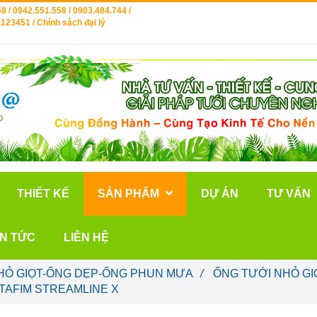
8 / 0942.551.558 / 0903.484.744 /
123451 / Chính sách đại lý
THIẾT KẾ
SẢN PHẨM
DỰ ÁN
TƯ VẤN
IN TỨC
LIÊN HỆ
HỎ GIỌT-ỐNG DẸP-ỐNG PHUN MƯA
/
ỐNG TƯỚI NHỎ GI
TAFIM STREAMLINE X