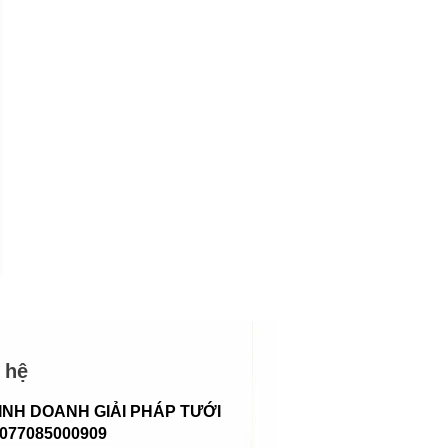
DÂY TƯỚI NHỎ GIỌT
DÂY TƯỚI NHỎ G
6MM KHOẢNG CÁCH
6MM KHOẢNG CÁ
20CM
25CM
Liên hệ
Liên hệ
 hệ
INH DOANH GIẢI PHÁP TƯỚI
 077085000909