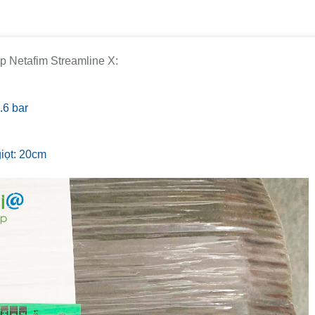
p Netafim Streamline X:
.6 bar
iọt: 20cm