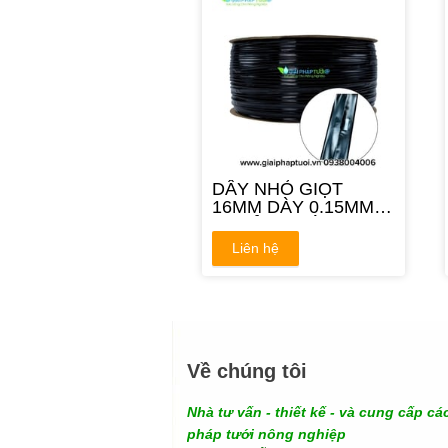
DÂY NHỎ GIỌT
16MM DÀY 0.15MM
KHOẢNG CÁCH
10CM
Liên hệ
Về chúng tôi
Nhà tư vấn - thiết kế - và cung cấp các
pháp tưới nông nghiệp