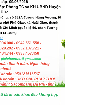
cấp: 09/06/2016
cấp: Phòng TC và KH UBND Huyện
 Đức
hòng: số
382A đường Hùng Vương, tổ
hu phố Phú Giao, xã Ngãi Giao, thành
ồ Chí Minh (quốc lộ 56, cách Tượng
ệt Sĩ 100m)
e:
004.006 - 0942.551.558 -
029.292 - 0932.107.721 -
484.744 - 0933.457.458
giaiphaptuoi@gmail.com
hoản thanh toán: Ngân hàng
mbank
i khoản: 050121516567
ài khoản: HKD GIAI PHAP TUOI
hánh: Sacombank Bà Rịa - tỉnh
T
số tài khoản khác đều không hợp