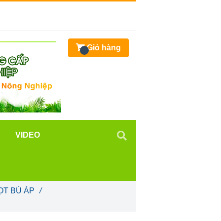
Giỏ hàng
VIDEO
ỌT BÙ ÁP
/