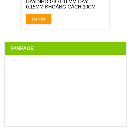
DÂY NHỎ GIỌT 16MM DÀY
0.15MM KHOẢNG CÁCH 10CM
Liên hệ
FANPAGE