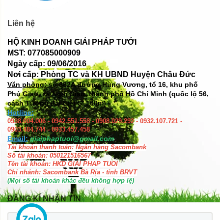
Liên hệ
HỘ KINH DOANH GIẢI PHÁP TƯỚI
MST: 077085000909
Ngày cấp: 09/06/2016
Nơi cấp: Phòng TC và KH UBND Huyện Châu Đức
Văn phòng: số
382A đường Hùng Vương, tổ 16, khu phố
Phú Giao, xã Ngãi Giao, thành phố Hồ Chí Minh (quốc lộ 56,
cách Tượng đài Liệt Sĩ 100m)
Hotline:
0938.004.006 - 0942.551.558 - 0908.029.292 - 0932.107.721 -
0903.484.744 - 0933.457.458
Email:
giaiphaptuoi@gmail.com
Tài khoản thanh toán: Ngân hàng Sacombank
Số tài khoản: 050121516567
Tên tài khoản: HKD GIAI PHAP TUOI
Chi nhánh: Sacombank Bà Rịa - tỉnh BRVT
(Mọi số tài khoản khác đều không hợp lệ)
ĐĂNG KÍ NHẬN TIN