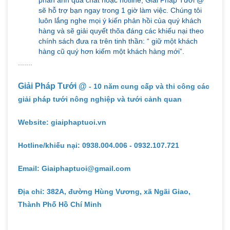
phản ánh qua chat hoặc hotline, Giải Pháp Tưới @
sẽ hỗ trợ bạn ngay trong 1 giờ làm việc. Chúng tôi
luôn lắng nghe mọi ý kiến phản hồi của quý khách
hàng và sẽ giải quyết thõa đáng các khiếu nại theo
chính sách đưa ra trên tinh thần: “ giữ một khách
hàng cũ quý hơn kiếm một khách hàng mới”.
.......
Giải Pháp Tưới @
- 10 năm cung cấp và thi công các
giải pháp tưới nông nghiệp và tưới cảnh quan
Website: giaiphaptuoi.vn
Hotline/khiếu nại: 0938.004.006 - 0932.107.721
Email: Giaiphaptuoi@gmail.com
Địa chỉ: 382A, đường Hùng Vương, xã Ngãi Giao,
Thành Phố Hồ Chí Minh