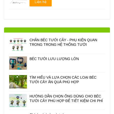
Liên hệ
CHÂN BÉC TƯỚI CÂY - PHỤ KIỆN QUAN
TRONG TRONG HỆ THỐNG TƯỚI
BÉC TƯỚI LƯU LƯỢNG LỚN
TÌM HIỂU VÀ LỰA CHỌN CÁC LOẠI BÉC
TƯỚI CÂY ĂN QUẢ PHÙ HỢP
HƯỚNG DẪN CHỌN ỐNG DÙNG CHO BÉC
TƯỚI CÂY PHÙ HỢP ĐỂ TIẾT KIỆM CHI PHÍ