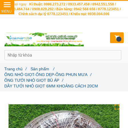
Gọi ngay :
Kĩ thuật: 0986.273.272 / 0933.457.458 / 0942.551.558 /
0903.484.744 / 0908.029.292 / Bán hàng: 0942 568 656 / 0778.123451 /
Chính sách đại lý 0778.123451 / Khiếu nại: 0938.004.006
Trang chủ
/
Sản phẩm
/
ỐNG NHỎ GIỌT-ỐNG DẸP-ỐNG PHUN MƯA
/
ỐNG TƯỚI NHỎ GIỌT BÙ ÁP
/
DÂY TƯỚI NHỎ GIỌT 6MM KHOẢNG CÁCH 20CM