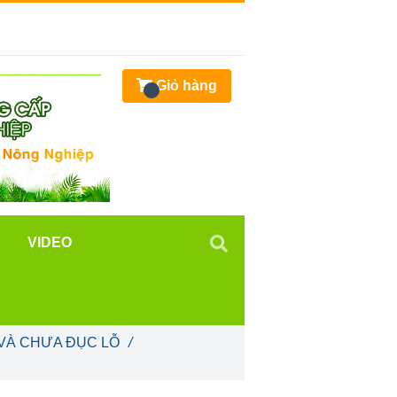
Giỏ hàng
VIDEO
VÀ CHƯA ĐỤC LỖ
/