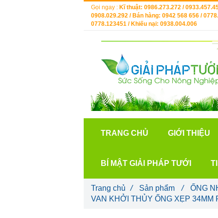
Gọi ngay :
Kĩ thuật: 0986.273.272 / 0933.457.45
0908.029.292 / Bán hàng: 0942 568 656 / 0778.
0778.123451 / Khiếu nại: 0938.004.006
TRANG CHỦ
GIỚI THIỆU
BÍ MẬT GIẢI PHÁP TƯỚI
T
Trang chủ
/
Sản phẩm
/
ỐNG N
VAN KHỞI THỦY ỐNG XẸP 34MM R