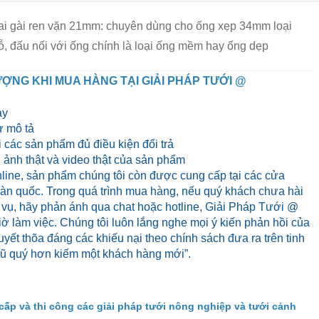
ai gài ren vặn 21mm: chuyên dùng cho ống xẹp 34mm loại
, đấu nối với ống chính là loại ống mềm hay ống dẹp
ỢNG KHI MUA HÀNG TẠI GIẢI PHÁP TƯỚI @
ày
 mô tả
 các sản phẩm đủ điều kiện đổi trả
ảnh thật và video thật của sản phẩm
line, sản phẩm chúng tôi còn được cung cấp tại các cửa
 toàn quốc. Trong quá trình mua hàng, nếu quý khách chưa hài
 vụ, hãy phản ánh qua chat hoặc hotline, Giải Pháp Tưới @
iờ làm việc. Chúng tôi luôn lắng nghe mọi ý kiến phản hồi của
yết thõa đáng các khiếu nại theo chính sách đưa ra trên tinh
cũ quý hơn kiếm một khách hàng mới”.
cấp và thi công các giải pháp tưới nông nghiệp và tưới cảnh