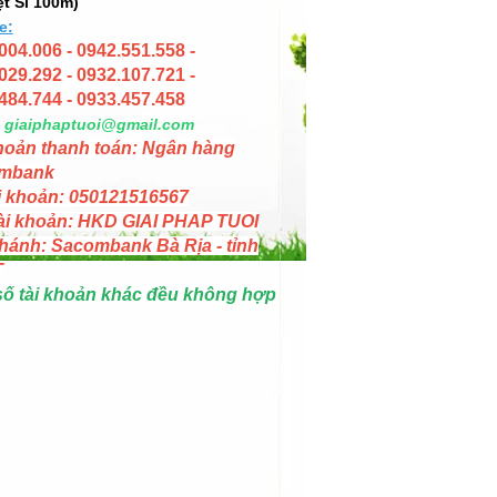
ệt Sĩ 100m)
e:
004.006 - 0942.551.558 -
029.292 - 0932.107.721 -
484.744 - 0933.457.458
giaiphaptuoi@gmail.com
hoản thanh toán: Ngân hàng
mbank
i khoản: 050121516567
ài khoản: HKD GIAI PHAP TUOI
hánh: Sacombank Bà Rịa - tỉnh
T
số tài khoản khác đều không hợp