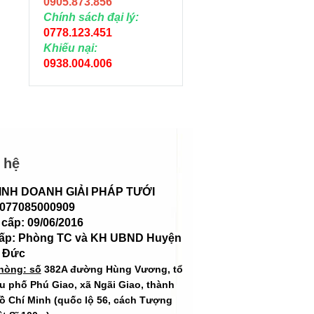
0905.873.856
Chính sách đại lý:
0778.123.451
Khiếu nại:
0938.004.006
 hệ
INH DOANH GIẢI PHÁP TƯỚI
 077085000909
cấp: 09/06/2016
cấp: Phòng TC và KH UBND Huyện
 Đức
hòng: số
382A đường Hùng Vương, tổ
hu phố Phú Giao, xã Ngãi Giao, thành
ồ Chí Minh (quốc lộ 56, cách Tượng