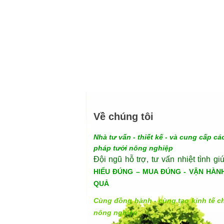
Về chúng tôi
Nhà tư vấn - thiết kế - và cung cấp các
pháp tưới nông nghiệp
Đội ngũ hỗ trợ, tư vấn nhiệt tình gi
HIỂU ĐÚNG – MUA ĐÚNG - VẬN HÀN
QUẢ
Cùng đồng hành - cùng tạo kinh tế c
nông nghiệp