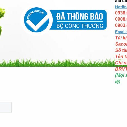
đài Li
Hotlin
0938.
0908.
0903.
Email:
Tài k
Saco
Số tà
Tên t
Chi n
BRV
(Mọi 
lệ)