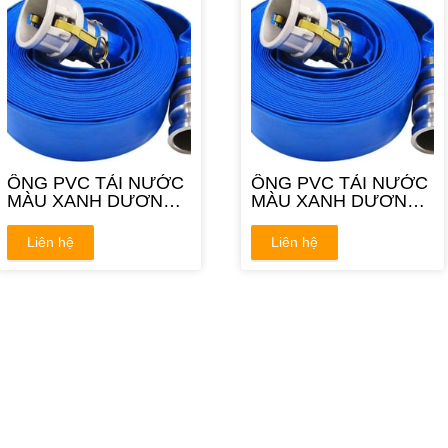
ỐNG PVC TẢI NƯỚC
ỐNG PVC TẢI NƯỚC
MÀU XANH DƯƠNG
MÀU XANH DƯƠNG
2-1/2'' 65MM
3'' 77MM
Liên hệ
Liên hệ