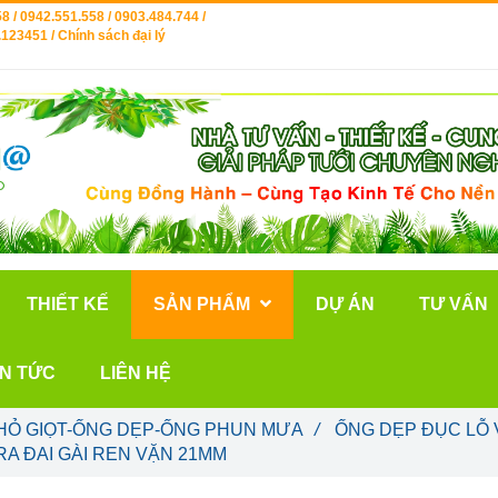
8 / 0942.551.558 / 0903.484.744 /
123451 / Chính sách đại lý
THIẾT KẾ
SẢN PHẨM
DỰ ÁN
TƯ VẤN
IN TỨC
LIÊN HỆ
HỎ GIỌT-ỐNG DẸP-ỐNG PHUN MƯA
/
ỐNG DẸP ĐỤC LỖ 
A ĐAI GÀI REN VẶN 21MM