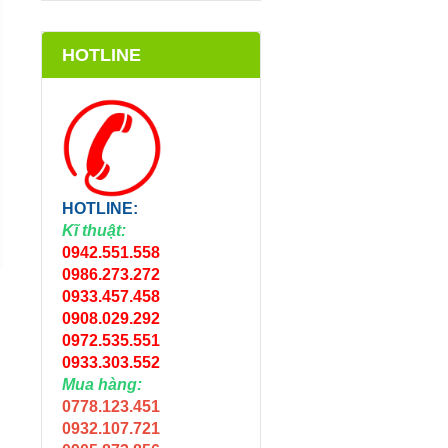
HOTLINE
VAN KHỞI THỦY
VAN KHỞI THỦY
ỐNG XẸP 27MM RA
ỐNG XẸP 27MM R
HOTLINE:
REN 21MM
ĐAI GÀI REN VẶN
Kĩ thuật:
21MM
Liên hệ
Liên hệ
0942.551.558
0986.273.272
0933.457.458
0908.029.292
0972.535.551
0933.303.552
Mua hàng:
0778.123.451
0932.107.721