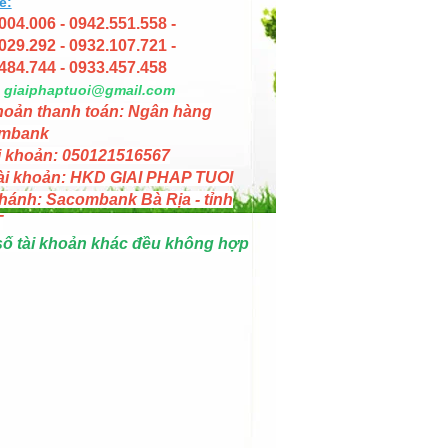
e:
004.006 - 0942.551.558 -
029.292 - 0932.107.721 -
484.744 - 0933.457.458
giaiphaptuoi@gmail.com
hoản thanh toán: Ngân hàng
mbank
i khoản: 050121516567
ài khoản: HKD GIAI PHAP TUOI
hánh: Sacombank Bà Rịa - tỉnh
T
số tài khoản khác đều không hợp