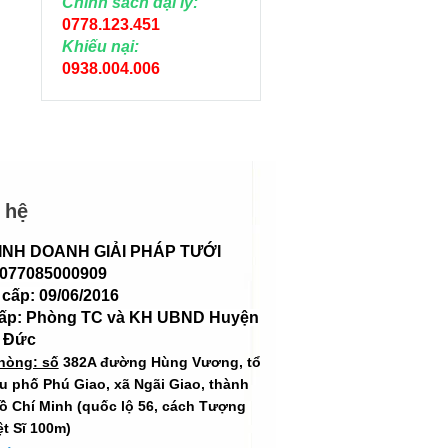
Chính sách đại lý:
0778.123.451
Khiếu nại:
0938.004.006
 hệ
INH DOANH GIẢI PHÁP TƯỚI
 077085000909
cấp: 09/06/2016
cấp: Phòng TC và KH UBND Huyện
 Đức
hòng: số
382A đường Hùng Vương, tổ
hu phố Phú Giao, xã Ngãi Giao, thành
ồ Chí Minh (quốc lộ 56, cách Tượng
ệt Sĩ 100m)