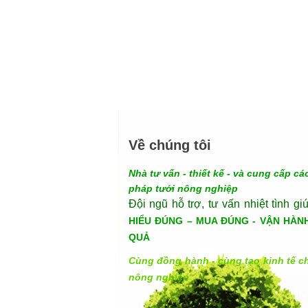
Về chúng tôi
Nhà tư vấn - thiết kế - và cung cấp các
pháp tưới nông nghiệp
Đội ngũ hỗ trợ, tư vấn nhiệt tình gi
HIỂU ĐÚNG – MUA ĐÚNG - VẬN HÀN
QUẢ
Cùng đồng hành - cùng tạo kinh tế c
nông nghiệp