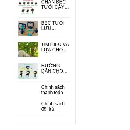
CHÂN BÉC
TƯỚI CÂY -
PHỤ KIỆN
QUAN
TRONG
BÉC TƯỚI
TRONG HỆ
LƯU
THỐNG
LƯỢNG
TƯỚI
LỚN
TÌM HIỂU VÀ
LỰA CHỌN
CÁC LOẠI
BÉC TƯỚI
CÂY ĂN
HƯỚNG
QUẢ PHÙ
DẪN CHỌN
HỢP
ỐNG DÙNG
CHO BÉC
TƯỚI CÂY
Chính sách
PHÙ HỢP
thanh toán
ĐỂ TIẾT
KIỆM CHI
Chính sách
PHÍ
đổi trả