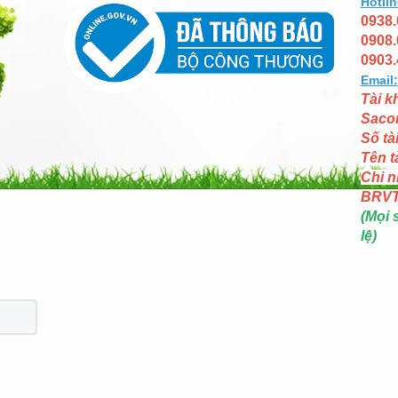
Hotlin
0938.
0908.
0903.
Email:
Tài k
Saco
Số tà
Tên t
Chi n
BRV
(Mọi 
lệ)