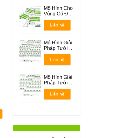
Mô Hình Cho
Vùng Có Địa
Hình Đồi Núi
Liên hệ
Mô Hình Giải
Pháp Tưới -
Phương án 1
Liên hệ
Mô Hình Giải
Pháp Tưới -
Phương án 2
Liên hệ