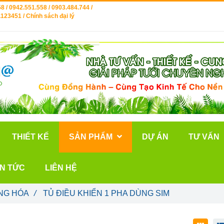
8 / 0942.551.558 / 0903.484.744 /
123451 / Chính sách đại lý
THIẾT KẾ
SẢN PHẨM
DỰ ÁN
TƯ VẤN
IN TỨC
LIÊN HỆ
NG HÓA
/
TỦ ĐIỀU KHIỂN 1 PHA DÙNG SIM