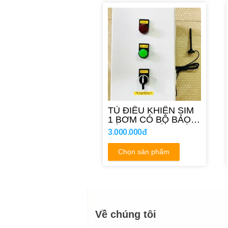
TỦ ĐIỀU KHIỂN SIM
1 BƠM CÓ BỘ BẢO
VỆ BƠM TOÀN DIỆN
3.000.000đ
Chọn sản phẩm
Về chúng tôi