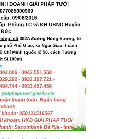
INH DOANH GIẢI PHÁP TƯỚI
 077085000909
cấp: 09/06/2016
cấp: Phòng TC và KH UBND Huyện
 Đức
hòng: số
382A đường Hùng Vương, tổ
hu phố Phú Giao, xã Ngãi Giao, thành
ồ Chí Minh (quốc lộ 56, cách Tượng
ệt Sĩ 100m)
e:
004.006 - 0942.551.558 -
029.292 - 0932.107.721 -
484.744 - 0933.457.458
giaiphaptuoi@gmail.com
hoản thanh toán: Ngân hàng
mbank
i khoản: 050121516567
ài khoản: HKD GIAI PHAP TUOI
hánh: Sacombank Bà Rịa - tỉnh
T