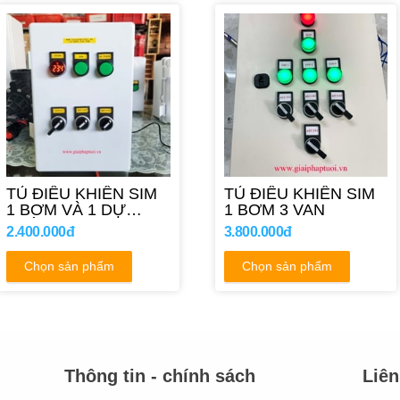
TỦ ĐIỀU KHIỂN SIM
TỦ ĐIỀU KHIỂN SIM
1 BƠM VÀ 1 DỰ
1 BƠM 3 VAN
PHÒNG
2.400.000đ
3.800.000đ
Chọn sản phẩm
Chọn sản phẩm
Thông tin - chính sách
Liên