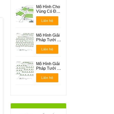
Mô Hình Cho
Vùng Có Địa
Hình Đồi Núi
Liên hệ
Mô Hình Giải
Pháp Tưới -
Phương án 1
Liên hệ
Mô Hình Giải
Pháp Tưới -
Phương án 2
Liên hệ