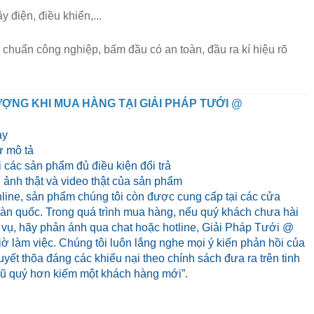
y điện, điều khiển,...
 chuẩn công nghiệp, bấm đầu có an toàn, đầu ra kí hiệu rõ
ỢNG KHI MUA HÀNG TẠI GIẢI PHÁP TƯỚI @
ày
 mô tả
 các sản phẩm đủ điều kiện đổi trả
ảnh thật và video thật của sản phẩm
line, sản phẩm chúng tôi còn được cung cấp tại các cửa
 toàn quốc. Trong quá trình mua hàng, nếu quý khách chưa hài
 vụ, hãy phản ánh qua chat hoặc hotline, Giải Pháp Tưới @
iờ làm việc. Chúng tôi luôn lắng nghe mọi ý kiến phản hồi của
yết thõa đáng các khiếu nại theo chính sách đưa ra trên tinh
cũ quý hơn kiếm một khách hàng mới”.