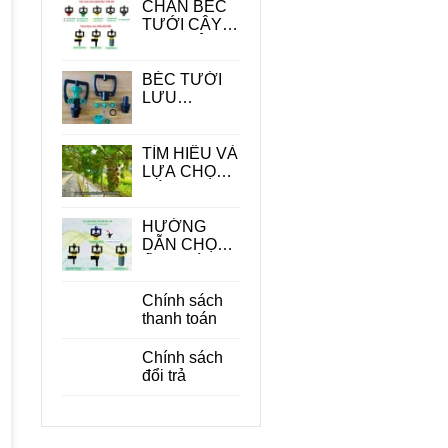
CHÂN BÉC
TƯỚI CÂY -
PHỤ KIỆN
QUAN
TRONG
BÉC TƯỚI
TRONG HỆ
LƯU
THỐNG
LƯỢNG
TƯỚI
LỚN
TÌM HIỂU VÀ
LỰA CHỌN
CÁC LOẠI
BÉC TƯỚI
CÂY ĂN
HƯỚNG
QUẢ PHÙ
DẪN CHỌN
HỢP
ỐNG DÙNG
CHO BÉC
TƯỚI CÂY
Chính sách
PHÙ HỢP
thanh toán
ĐỂ TIẾT
KIỆM CHI
Chính sách
PHÍ
đổi trả