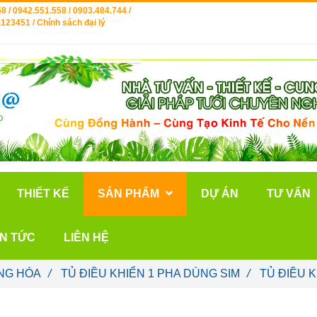
8 / 0942.551.558 / 0903.484.744 /
123451 / Chính sách đại lý
THIẾT KẾ
SẢN PHẨM
DỰ ÁN
TƯ VẤN
IN TỨC
LIÊN HỆ
NG HÓA
/
TỦ ĐIỀU KHIỂN 1 PHA DÙNG SIM
/
TỦ ĐIỀU K