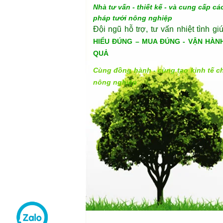
Nhà tư vấn - thiết kế - và cung cấp các
pháp tưới nông nghiệp
Đội ngũ hỗ trợ, tư vấn nhiệt tình gi
HIỂU ĐÚNG – MUA ĐÚNG - VẬN HÀN
QUẢ
Cùng đồng hành - cùng tạo kinh tế c
nông nghiệp