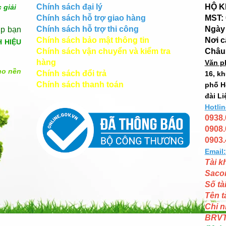
Chính sách đại lý
HỘ K
 giải
Chính sách hỗ trợ giao hàng
MST:
Chính sách hỗ trợ thi công
Ngày 
úp bạn
Chính sách bảo mật thông tin
Nơi 
H HIỆU
Chính sách vận chuyển và kiểm tra
Châu
hàng
Văn p
ho nền
Chính sách đổi trả
16, k
Chính sách thanh toán
phố H
đài Li
Hotlin
0938.
0908.
0903.
Email:
Tài k
Saco
Số tà
Tên t
Chi n
BRV