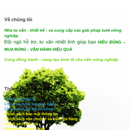
Về chúng tôi
Nhà tư vấn - thiết kế - và cung cấp các giải pháp tưới nông
nghiệp
Đội ngũ hỗ trợ, tư vấn nhiệt tình giúp bạn
HIỂU ĐÚNG –
MUA ĐÚNG - VẬN HÀNH HIỆU QUẢ
Cùng đồng hành - cùng tạo kinh tế cho nền nông nghiệp
Thông tin - chính sách
Chính sách đại lý
Chính sách hỗ trợ giao hàng
Chính sách hỗ trợ thi công
Chính sách bảo mật thông tin
Chính sách vận chuyển và kiểm tra hàng
Chính sách đổi trả
Chính sách thanh toán