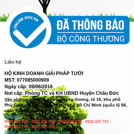
Liên hệ
HỘ KINH DOANH GIẢI PHÁP TƯỚI
MST: 077085000909
Ngày cấp: 09/06/2016
Nơi cấp: Phòng TC và KH UBND Huyện Châu Đức
Văn phòng: số
382A đường Hùng Vương, tổ 16, khu phố
Phú Giao, xã Ngãi Giao, thành phố Hồ Chí Minh (quốc lộ 56,
cách Tượng đài Liệt Sĩ 100m)
Hotline:
0938.004.006 - 0942.551.558 - 0908.029.292 - 0932.107.721 -
0903.484.744 - 0933.457.458
Email:
giaiphaptuoi@gmail.com