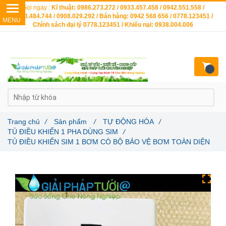
Gọi ngay :
Kĩ thuật: 0986.273.272 / 0933.457.458 / 0942.551.558 /
0903.484.744 / 0908.029.292 / Bán hàng: 0942 568 656 / 0778.123451 /
Chính sách đại lý 0778.123451 / Khiếu nại: 0938.004.006
Trang chủ
/
Sản phẩm
/
TỰ ĐỘNG HÓA
/
TỦ ĐIỀU KHIỂN 1 PHA DÙNG SIM
/
TỦ ĐIỀU KHIỂN SIM 1 BƠM CÓ BỘ BẢO VỆ BƠM TOÀN DIỆN