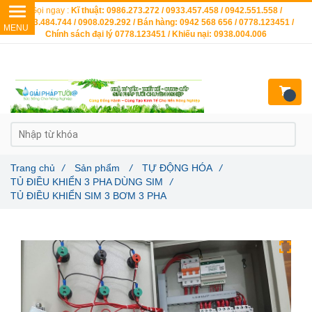
Gọi ngay :
Kĩ thuật: 0986.273.272 / 0933.457.458 / 0942.551.558 /
0903.484.744 / 0908.029.292 / Bán hàng: 0942 568 656 / 0778.123451 /
Chính sách đại lý 0778.123451 / Khiếu nại: 0938.004.006
Trang chủ
/
Sản phẩm
/
TỰ ĐỘNG HÓA
/
TỦ ĐIỀU KHIỂN 3 PHA DÙNG SIM
/
TỦ ĐIỀU KHIỂN SIM 3 BƠM 3 PHA