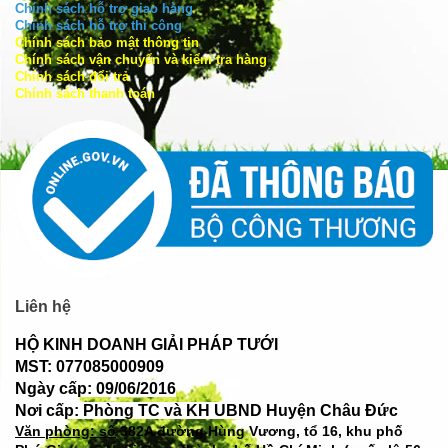
Chính sách hỗ trợ giao hàng
Chính sách hỗ trợ thi công
Chính sách bảo mật thông tin
Chính sách vận chuyển và kiểm tra hàng
Chính sách đổi trả
Chính sách thanh toán
Liên hệ
HỘ KINH DOANH GIẢI PHÁP TƯỚI
MST: 077085000909
Ngày cấp: 09/06/2016
Nơi cấp: Phòng TC và KH UBND Huyện Châu Đức
Văn phòng: số
382A đường Hùng Vương, tổ 16, khu phố