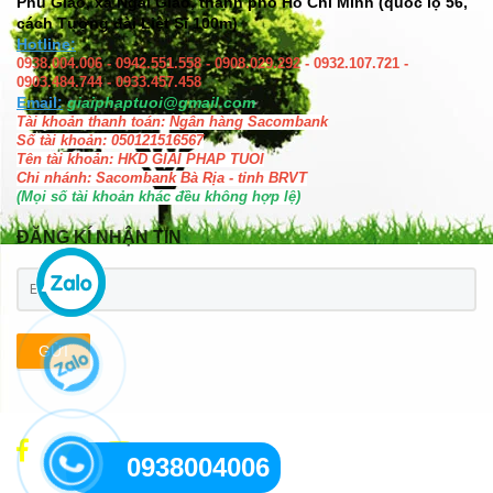
Phú Giao, xã Ngãi Giao, thành phố Hồ Chí Minh (quốc lộ 56,
cách Tượng đài Liệt Sĩ 100m)
Hotline:
0938.004.006 - 0942.551.558 - 0908.029.292 - 0932.107.721 -
0903.484.744 - 0933.457.458
Email:
giaiphaptuoi@gmail.com
Tài khoản thanh toán: Ngân hàng Sacombank
Số tài khoản: 050121516567
Tên tài khoản: HKD GIAI PHAP TUOI
Chi nhánh: Sacombank Bà Rịa - tỉnh BRVT
(Mọi số tài khoản khác đều không hợp lệ)
ĐĂNG KÍ NHẬN TIN
GỬI
0938004006