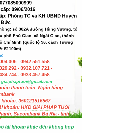
 077085000909
cấp: 09/06/2016
cấp: Phòng TC và KH UBND Huyện
 Đức
hòng: số
382A đường Hùng Vương, tổ
hu phố Phú Giao, xã Ngãi Giao, thành
ồ Chí Minh (quốc lộ 56, cách Tượng
ệt Sĩ 100m)
e:
004.006 - 0942.551.558 -
029.292 - 0932.107.721 -
484.744 - 0933.457.458
giaiphaptuoi@gmail.com
hoản thanh toán: Ngân hàng
mbank
i khoản: 050121516567
ài khoản: HKD GIAI PHAP TUOI
hánh: Sacombank Bà Rịa - tỉnh
T
số tài khoản khác đều không hợp