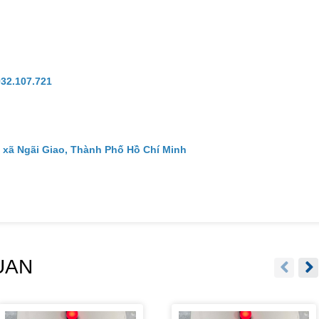
932.107.721
 xã Ngãi Giao, Thành Phố Hồ Chí Minh
UAN