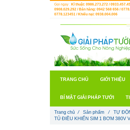
Gọi ngay :
Kĩ thuật: 0986.273.272 / 0933.457.45
0908.029.292 / Bán hàng: 0942 568 656 / 0778.
0778.123451 / Khiếu nại: 0938.004.006
TRANG CHỦ
GIỚI THIỆU
BÍ MẬT GIẢI PHÁP TƯỚI
T
Trang chủ
/
Sản phẩm
/
TỰ ĐỘ
TỦ ĐIỀU KHIỂN SIM 1 BƠM 380V