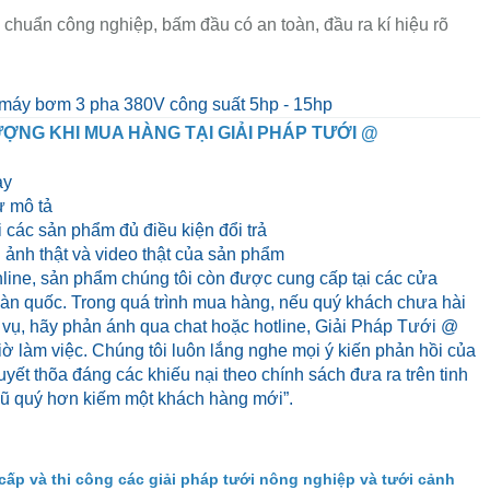
 chuẩn công nghiệp, bấm đầu có an toàn, đầu ra kí hiệu rõ
 máy bơm 3 pha 380V công suất 5hp - 15hp
ỢNG KHI MUA HÀNG TẠI GIẢI PHÁP TƯỚI @
ày
 mô tả
 các sản phẩm đủ điều kiện đổi trả
ảnh thật và video thật của sản phẩm
line, sản phẩm chúng tôi còn được cung cấp tại các cửa
 toàn quốc. Trong quá trình mua hàng, nếu quý khách chưa hài
 vụ, hãy phản ánh qua chat hoặc hotline, Giải Pháp Tưới @
iờ làm việc. Chúng tôi luôn lắng nghe mọi ý kiến phản hồi của
yết thõa đáng các khiếu nại theo chính sách đưa ra trên tinh
cũ quý hơn kiếm một khách hàng mới”.
cấp và thi công các giải pháp tưới nông nghiệp và tưới cảnh