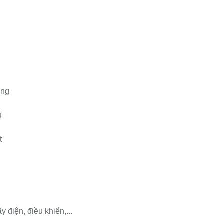
òng
ủ
t
y điện, điều khiển,...