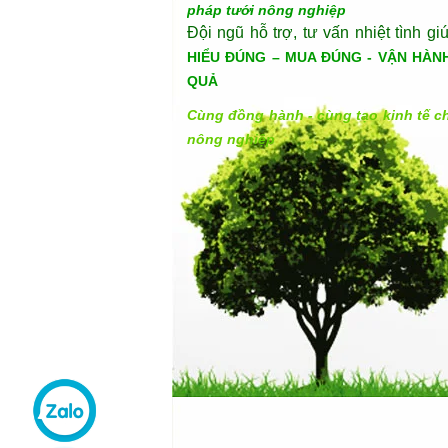
pháp tưới nông nghiệp
Đội ngũ hỗ trợ, tư vấn nhiệt tình gi
HIỂU ĐÚNG – MUA ĐÚNG - VẬN HÀN
QUẢ
Cùng đồng hành - cùng tạo kinh tế c
nông nghiệp