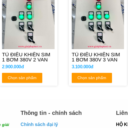
TỦ ĐIỀU KHIỂN SIM
TỦ ĐIỀU KHIỂN SIM
1 BƠM 380V 2 VAN
1 BƠM 380V 3 VAN
2.900.000đ
3.100.000đ
Chọn sản phẩm
Chọn sản phẩm
Thông tin - chính sách
Liên
Chính sách đại lý
HỘ K
 giải