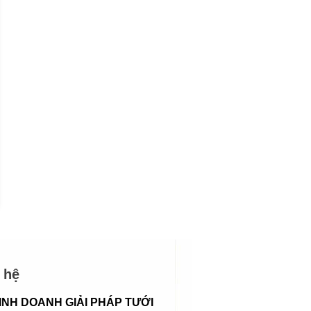
TỦ ĐIỀU KHIỂN SIM
TỦ ĐIỀU KHIỂN S
2 BƠM 3 PHA
3 BƠM 3 PHA
4.200.000đ
5.900.000đ
6.000.000đ
-1%
Chọn sản phẩm
Chọn sản phẩm
 hệ
INH DOANH GIẢI PHÁP TƯỚI