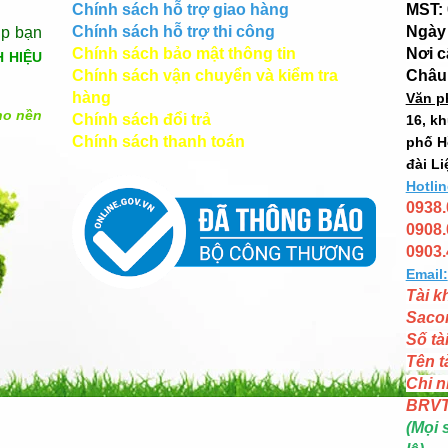
Chính sách hỗ trợ giao hàng
MST:
Chính sách hỗ trợ thi công
Ngày 
úp bạn
Chính sách bảo mật thông tin
Nơi 
H HIỆU
Chính sách vận chuyển và kiểm tra
Châu
hàng
Văn p
ho nền
Chính sách đổi trả
16, k
Chính sách thanh toán
phố H
đài Li
Hotlin
0938.
0908.
0903.
Email:
Tài k
Saco
Số tà
Tên t
Chi n
BRV
(Mọi 