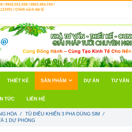
8 / 0942.551.558 / 0903.484.744 /
123451 / Chính sách đại lý
THIẾT KẾ
SẢN PHẨM
DỰ ÁN
TƯ VẤN
IN TỨC
LIÊN HỆ
NG HÓA
/
TỦ ĐIỀU KHIỂN 3 PHA DÙNG SIM
/
 VÀ 1 DỰ PHÒNG