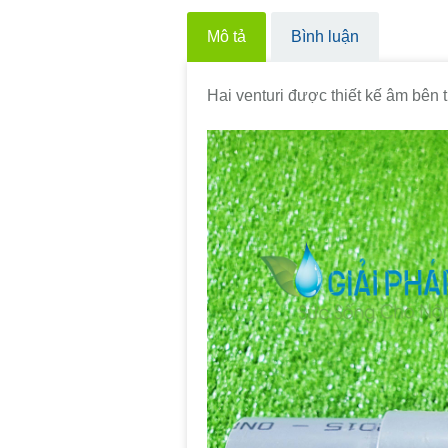
Mô tả
Bình luận
Hai venturi được thiết kế âm bên