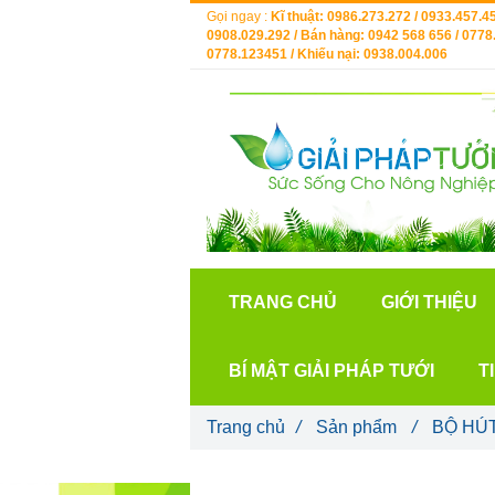
Gọi ngay :
Kĩ thuật: 0986.273.272 / 0933.457.45
0908.029.292 / Bán hàng: 0942 568 656 / 0778.
0778.123451 / Khiếu nại: 0938.004.006
TRANG CHỦ
GIỚI THIỆU
BÍ MẬT GIẢI PHÁP TƯỚI
T
Trang chủ
/
Sản phẩm
/
BỘ HÚ