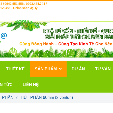
8 / 0942.551.558 / 0903.484.744 /
123451 / Chính sách đại lý
THIẾT KẾ
SẢN PHẨM
DỰ ÁN
TƯ VẤN
IN TỨC
LIÊN HỆ
T PHÂN
/
HÚT PHÂN 60mm (2 venturi)