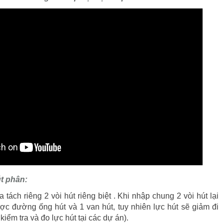
út phân:
ta tách riêng 2 vòi hút riêng biệt . Khi nhập chung 2 vòi hút lại
ược đường ống hút và 1 van hút, tuy nhiên lực hút sẽ giảm đi
kiểm tra và đo lực hút tại các dự án).