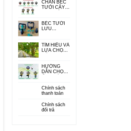
CHÂN BÉC
TƯỚI CÂY -
PHỤ KIỆN
QUAN
TRONG
BÉC TƯỚI
TRONG HỆ
LƯU
THỐNG
LƯỢNG
TƯỚI
LỚN
TÌM HIỂU VÀ
LỰA CHỌN
CÁC LOẠI
BÉC TƯỚI
CÂY ĂN
HƯỚNG
QUẢ PHÙ
DẪN CHỌN
HỢP
ỐNG DÙNG
CHO BÉC
TƯỚI CÂY
Chính sách
PHÙ HỢP
thanh toán
ĐỂ TIẾT
KIỆM CHI
Chính sách
PHÍ
đổi trả