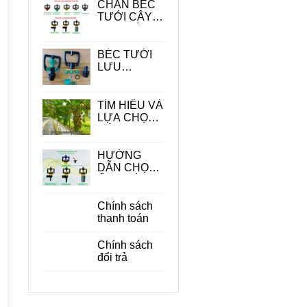
CHÂN BÉC
TƯỚI CÂY -
PHỤ KIỆN
QUAN
TRONG
BÉC TƯỚI
TRONG HỆ
LƯU
THỐNG
LƯỢNG
TƯỚI
LỚN
TÌM HIỂU VÀ
LỰA CHỌN
CÁC LOẠI
BÉC TƯỚI
CÂY ĂN
HƯỚNG
QUẢ PHÙ
DẪN CHỌN
HỢP
ỐNG DÙNG
CHO BÉC
TƯỚI CÂY
Chính sách
PHÙ HỢP
thanh toán
ĐỂ TIẾT
KIỆM CHI
Chính sách
PHÍ
đổi trả