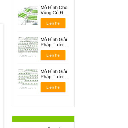
Mô Hình Cho
Vùng Có Địa
Hình Đồi Núi
Liên hệ
Mô Hình Giải
Pháp Tưới -
Phương án 1
Liên hệ
Mô Hình Giải
Pháp Tưới -
Phương án 2
Liên hệ