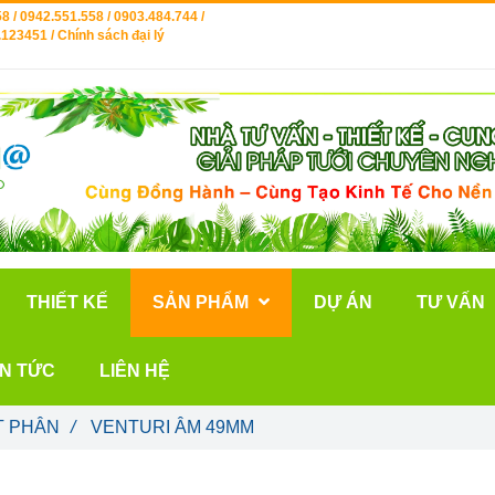
8 / 0942.551.558 / 0903.484.744 /
123451 / Chính sách đại lý
THIẾT KẾ
SẢN PHẨM
DỰ ÁN
TƯ VẤN
IN TỨC
LIÊN HỆ
T PHÂN
/
VENTURI ÂM 49MM