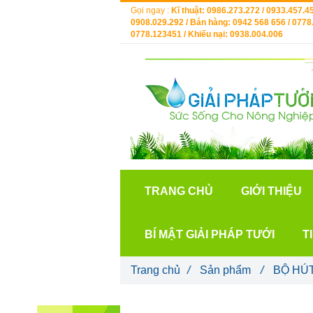
Gọi ngay :
Kĩ thuật: 0986.273.272 / 0933.457.45
0908.029.292 / Bán hàng: 0942 568 656 / 0778.
0778.123451 / Khiếu nại: 0938.004.006
TRANG CHỦ
GIỚI THIỆU
BÍ MẬT GIẢI PHÁP TƯỚI
T
Trang chủ
/
Sản phẩm
/
BỘ HÚ