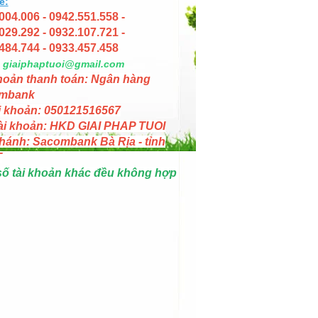
e:
004.006 - 0942.551.558 -
029.292 - 0932.107.721 -
484.744 - 0933.457.458
giaiphaptuoi@gmail.com
hoản thanh toán: Ngân hàng
mbank
i khoản: 050121516567
ài khoản: HKD GIAI PHAP TUOI
hánh: Sacombank Bà Rịa - tỉnh
T
số tài khoản khác đều không hợp