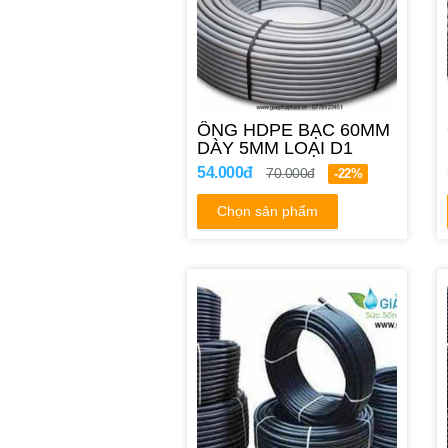
ỐNG HDPE BẠC 60MM
DÀY 5MM LOẠI D1
54.000đ
70.000đ
-22%
Chọn sản phẩm