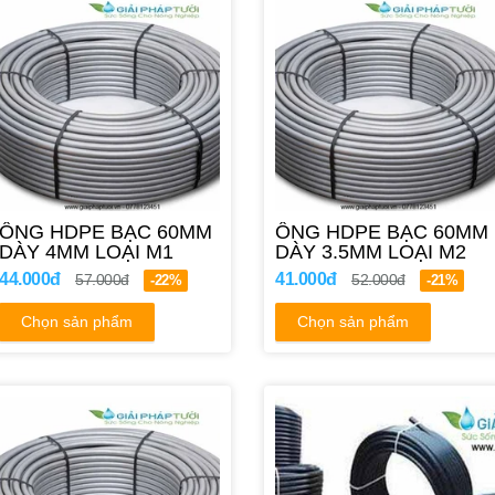
ỐNG HDPE BẠC 60MM
ỐNG HDPE BẠC 60MM
DÀY 4MM LOẠI M1
DÀY 3.5MM LOẠI M2
44.000đ
41.000đ
57.000đ
52.000đ
-22%
-21%
Chọn sản phẩm
Chọn sản phẩm