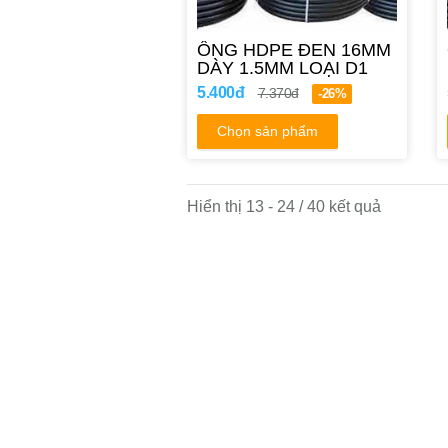
ỐNG HDPE ĐEN 16MM
DÀY 1.5MM LOẠI D1
5.400đ
7.370đ
-26%
Chọn sản phẩm
Hiển thị 13 - 24 / 40 kết quả