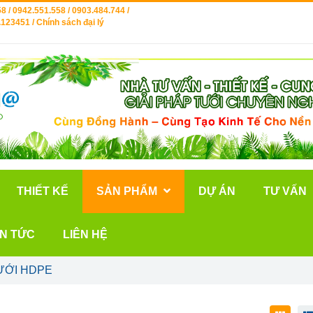
8 / 0942.551.558 / 0903.484.744 /
123451 / Chính sách đại lý
THIẾT KẾ
SẢN PHẨM
DỰ ÁN
TƯ VẤN
IN TỨC
LIÊN HỆ
ƯỚI HDPE