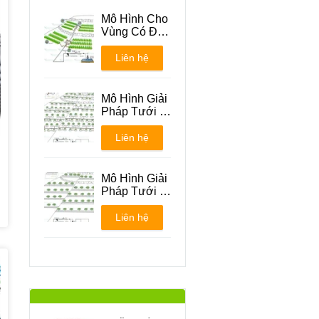
Mô Hình Cho
Vùng Có Địa
Hình Đồi Núi
Liên hệ
Mô Hình Giải
Pháp Tưới -
Phương án 1
Liên hệ
Mô Hình Giải
Pháp Tưới -
Phương án 2
Liên hệ