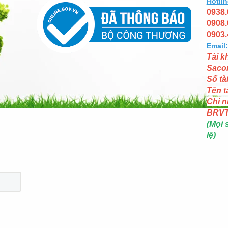
Hotlin
0938.
0908.
0903.
Email:
Tài k
Saco
Số tà
Tên t
Chi n
BRV
(Mọi 
lệ)