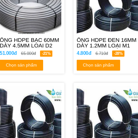
ỐNG HDPE BẠC 60MM
ỐNG HDPE ĐEN 16MM
DÀY 4.5MM LOAI D2
DÀY 1.2MM LOẠI M1
51.000đ
4.800đ
65.000đ
6.710đ
-21%
-28%
Chọn sản phẩm
Chọn sản phẩm