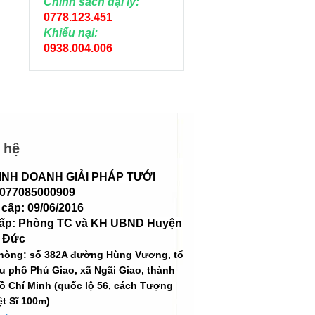
Chính sách đại lý:
0778.123.451
Khiếu nại:
0938.004.006
 hệ
INH DOANH GIẢI PHÁP TƯỚI
 077085000909
cấp: 09/06/2016
cấp: Phòng TC và KH UBND Huyện
 Đức
hòng: số
382A đường Hùng Vương, tổ
hu phố Phú Giao, xã Ngãi Giao, thành
ồ Chí Minh (quốc lộ 56, cách Tượng
ệt Sĩ 100m)