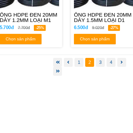
ỐNG HDPE ĐEN 20MM
ỐNG HDPE ĐEN 20MM
DÀY 1.2MM LOẠI M1
DÀY 1.5MM LOẠI D1
5.700đ
6.500đ
7.700đ
9.020đ
-25%
-27%
Chọn sản phẩm
Chọn sản phẩm
1
2
3
4