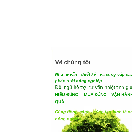
Về chúng tôi
Nhà tư vấn - thiết kế - và cung cấp các
pháp tưới nông nghiệp
Đội ngũ hỗ trợ, tư vấn nhiệt tình gi
HIỂU ĐÚNG – MUA ĐÚNG - VẬN HÀN
QUẢ
Cùng đồng hành - cùng tạo kinh tế c
nông nghiệp