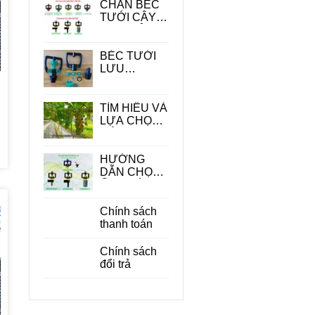
CHÂN BÉC
TƯỚI CÂY -
PHỤ KIỆN
QUAN
TRONG
BÉC TƯỚI
TRONG HỆ
LƯU
THỐNG
LƯỢNG
TƯỚI
LỚN
TÌM HIỂU VÀ
LỰA CHỌN
CÁC LOẠI
BÉC TƯỚI
CÂY ĂN
HƯỚNG
QUẢ PHÙ
DẪN CHỌN
HỢP
ỐNG DÙNG
CHO BÉC
TƯỚI CÂY
Chính sách
PHÙ HỢP
thanh toán
ĐỂ TIẾT
KIỆM CHI
Chính sách
PHÍ
đổi trả