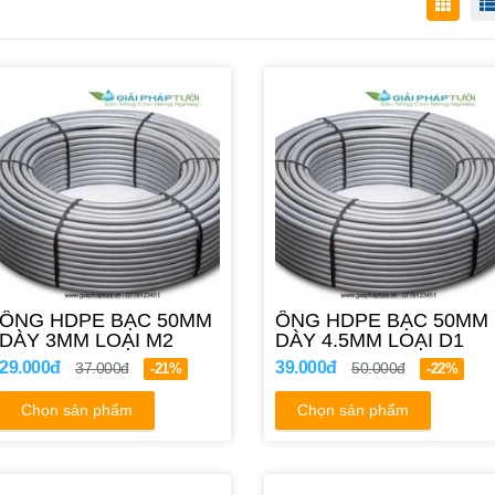
ỐNG HDPE BẠC 50MM
ỐNG HDPE BẠC 50MM
DÀY 3MM LOẠI M2
DÀY 4.5MM LOẠI D1
29.000đ
39.000đ
37.000đ
50.000đ
-21%
-22%
Chọn sản phẩm
Chọn sản phẩm