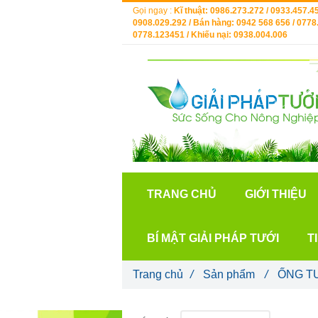
Gọi ngay :
Kĩ thuật: 0986.273.272 / 0933.457.45
0908.029.292 / Bán hàng: 0942 568 656 / 0778.
0778.123451 / Khiếu nại: 0938.004.006
TRANG CHỦ
GIỚI THIỆU
BÍ MẬT GIẢI PHÁP TƯỚI
T
Trang chủ
/
Sản phẩm
/
ỐNG T