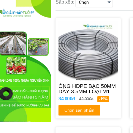
Sắp xếp:
ỐNG HDPE BẠC 50MM
DÀY 3.5MM LOẠI M1
34.000đ
42.000đ
-19%
Chọn sản phẩm