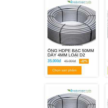
ỐNG HDPE BẠC 50MM
DÀY 4MM LOẠI D2
35.000đ
45.000đ
-22%
Chọn sản phẩm