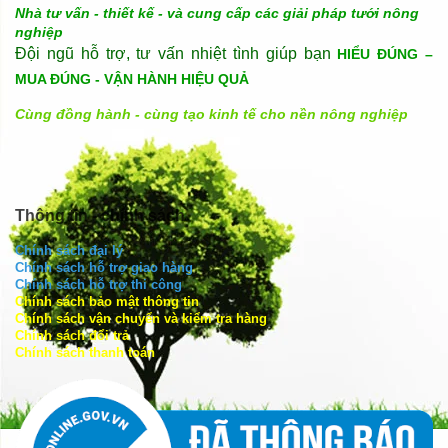
Nhà tư vấn - thiết kế - và cung cấp các giải pháp tưới nông
nghiệp
Đội ngũ hỗ trợ, tư vấn nhiệt tình giúp bạn
HIỂU ĐÚNG –
MUA ĐÚNG - VẬN HÀNH HIỆU QUẢ
Cùng đồng hành - cùng tạo kinh tế cho nền nông nghiệp
Thông tin - chính sách
Chính sách đại lý
Chính sách hỗ trợ giao hàng
Chính sách hỗ trợ thi công
Chính sách bảo mật thông tin
Chính sách vận chuyển và kiểm tra hàng
Chính sách đổi trả
Chính sách thanh toán