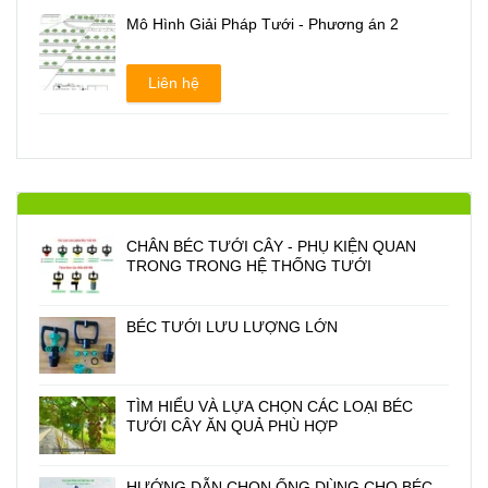
Mô Hình Giải Pháp Tưới - Phương án 2
Liên hệ
CHÂN BÉC TƯỚI CÂY - PHỤ KIỆN QUAN
TRONG TRONG HỆ THỐNG TƯỚI
BÉC TƯỚI LƯU LƯỢNG LỚN
TÌM HIỂU VÀ LỰA CHỌN CÁC LOẠI BÉC
TƯỚI CÂY ĂN QUẢ PHÙ HỢP
HƯỚNG DẪN CHỌN ỐNG DÙNG CHO BÉC