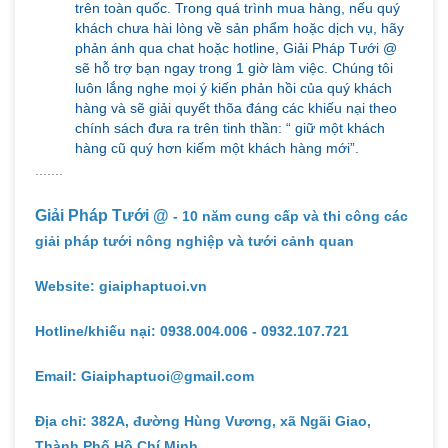
trên toàn quốc. Trong quá trình mua hàng, nếu quý
khách chưa hài lòng về sản phẩm hoặc dịch vụ, hãy
phản ánh qua chat hoặc hotline, Giải Pháp Tưới @
sẽ hỗ trợ bạn ngay trong 1 giờ làm việc. Chúng tôi
luôn lắng nghe mọi ý kiến phản hồi của quý khách
hàng và sẽ giải quyết thõa đáng các khiếu nại theo
chính sách đưa ra trên tinh thần: “ giữ một khách
hàng cũ quý hơn kiếm một khách hàng mới”.
.......
Giải Pháp Tưới @
- 10 năm cung cấp và thi công các
giải pháp tưới nông nghiệp và tưới cảnh quan
Website: giaiphaptuoi.vn
Hotline/khiếu nại: 0938.004.006 - 0932.107.721
Email: Giaiphaptuoi@gmail.com
Địa chỉ: 382A, đường Hùng Vương, xã Ngãi Giao,
Thành Phố Hồ Chí Minh