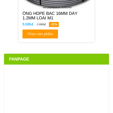
ỐNG HDPE BẠC 16MM DÀY
1.2MM LOẠI M1
5.500đ
7.040đ
-21%
Chọn sản phẩm
FANPAGE