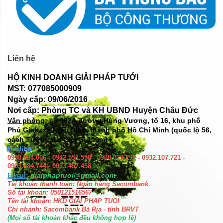
Liên hệ
HỘ KINH DOANH GIẢI PHÁP TƯỚI
MST: 077085000909
Ngày cấp: 09/06/2016
Nơi cấp: Phòng TC và KH UBND Huyện Châu Đức
Văn phòng: số
382A đường Hùng Vương, tổ 16, khu phố
Phú Giao, xã Ngãi Giao, thành phố Hồ Chí Minh (quốc lộ 56,
cách Tượng đài Liệt Sĩ 100m)
Hotline:
0938.004.006 - 0942.551.558 - 0908.029.292 - 0932.107.721 -
0903.484.744 - 0933.457.458
Email:
giaiphaptuoi@gmail.com
Tài khoản thanh toán: Ngân hàng Sacombank
Số tài khoản: 050121516567
Tên tài khoản: HKD GIAI PHAP TUOI
Chi nhánh: Sacombank Bà Rịa - tỉnh BRVT
(Mọi số tài khoản khác đều không hợp lệ)