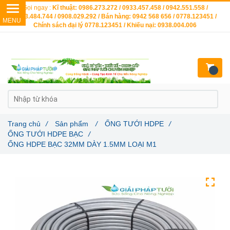
Gọi ngay :
Kĩ thuật: 0986.273.272 / 0933.457.458 / 0942.551.558 /
0903.484.744 / 0908.029.292 / Bán hàng: 0942 568 656 / 0778.123451 /
Chính sách đại lý 0778.123451 / Khiếu nại: 0938.004.006
Trang chủ
/
Sản phẩm
/
ỐNG TƯỚI HDPE
/
ỐNG TƯỚI HDPE BẠC
/
ỐNG HDPE BẠC 32MM DÀY 1.5MM LOẠI M1