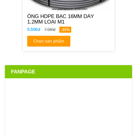
ỐNG HDPE BẠC 16MM DÀY
1.2MM LOẠI M1
5.500đ
7.040đ
-21%
Chọn sản phẩm
FANPAGE