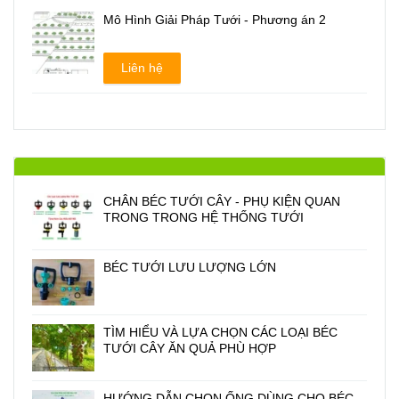
Mô Hình Giải Pháp Tưới - Phương án 2
Liên hệ
CHÂN BÉC TƯỚI CÂY - PHỤ KIỆN QUAN
TRONG TRONG HỆ THỐNG TƯỚI
BÉC TƯỚI LƯU LƯỢNG LỚN
TÌM HIỂU VÀ LỰA CHỌN CÁC LOẠI BÉC
TƯỚI CÂY ĂN QUẢ PHÙ HỢP
HƯỚNG DẪN CHỌN ỐNG DÙNG CHO BÉC