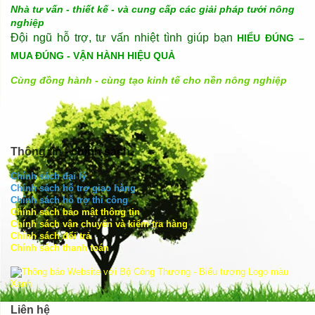
Nhà tư vấn - thiết kế - và cung cấp các giải pháp tưới nông
nghiệp
Đội ngũ hỗ trợ, tư vấn nhiệt tình giúp bạn
HIỂU ĐÚNG –
MUA ĐÚNG - VẬN HÀNH HIỆU QUẢ
Cùng đồng hành - cùng tạo kinh tế cho nền nông nghiệp
Thông tin - chính sách
Chính sách đại lý
Chính sách hỗ trợ giao hàng
Chính sách hỗ trợ thi công
Chính sách bảo mật thông tin
Chính sách vận chuyển và kiểm tra hàng
Chính sách đổi trả
Chính sách thanh toán
Liên hệ