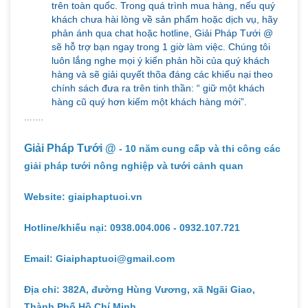
trên toàn quốc. Trong quá trình mua hàng, nếu quý
khách chưa hài lòng về sản phẩm hoặc dịch vụ, hãy
phản ánh qua chat hoặc hotline, Giải Pháp Tưới @
sẽ hỗ trợ bạn ngay trong 1 giờ làm việc. Chúng tôi
luôn lắng nghe mọi ý kiến phản hồi của quý khách
hàng và sẽ giải quyết thõa đáng các khiếu nại theo
chính sách đưa ra trên tinh thần: “ giữ một khách
hàng cũ quý hơn kiếm một khách hàng mới”.
.......
Giải Pháp Tưới @
- 10 năm cung cấp và thi công các
giải pháp tưới nông nghiệp và tưới cảnh quan
Website: giaiphaptuoi.vn
Hotline/khiếu nại: 0938.004.006 - 0932.107.721
Email: Giaiphaptuoi@gmail.com
Địa chỉ: 382A, đường Hùng Vương, xã Ngãi Giao,
Thành Phố Hồ Chí Minh