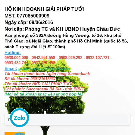
HỘ KINH DOANH GIẢI PHÁP TƯỚI
MST: 077085000909
Ngày cấp: 09/06/2016
Nơi cấp: Phòng TC và KH UBND Huyện Châu Đức
Văn phòng: số
382A đường Hùng Vương, tổ 16, khu phố
Phú Giao, xã Ngãi Giao, thành phố Hồ Chí Minh (quốc lộ 56,
cách Tượng đài Liệt Sĩ 100m)
Hotline:
0938.004.006 - 0942.551.558 - 0908.029.292 - 0932.107.721 -
0903.484.744 - 0933.457.458
Email:
giaiphaptuoi@gmail.com
Tài khoản thanh toán: Ngân hàng Sacombank
Số tài khoản: 050121516567
Tên tài khoản: HKD GIAI PHAP TUOI
Chi nhánh: Sacombank Bà Rịa - tỉnh BRVT
(Mọi số tài khoản khác đều không hợp lệ)
ĐĂNG KÍ NHẬN TIN