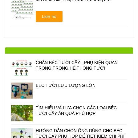
Liên hệ
CHÂN BÉC TƯỚI CÂY - PHỤ KIỆN QUAN
TRONG TRONG HỆ THỐNG TƯỚI
BÉC TƯỚI LƯU LƯỢNG LỚN
TÌM HIỂU VÀ LỰA CHỌN CÁC LOẠI BÉC
TƯỚI CÂY ĂN QUẢ PHÙ HỢP
HƯỚNG DẪN CHỌN ỐNG DÙNG CHO BÉC
TƯỚI CÂY PHÙ HỢP ĐỂ TIẾT KIỆM CHI PHÍ