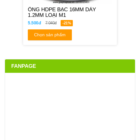
ỐNG HDPE BẠC 16MM DÀY
1.2MM LOẠI M1
5.500đ
7.040đ
-21%
Chọn sản phẩm
FANPAGE