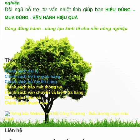
nghiệp
Đội ngũ hỗ trợ, tư vấn nhiệt tình giúp bạn
HIỂU ĐÚNG –
MUA ĐÚNG - VẬN HÀNH HIỆU QUẢ
Cùng đồng hành - cùng tạo kinh tế cho nền nông nghiệp
Thông tin - chính sách
Chính sách đại lý
Chính sách hỗ trợ giao hàng
Chính sách hỗ trợ thi công
Chính sách bảo mật thông tin
Chính sách vận chuyển và kiểm tra hàng
Chính sách đổi trả
Chính sách thanh toán
Liên hệ