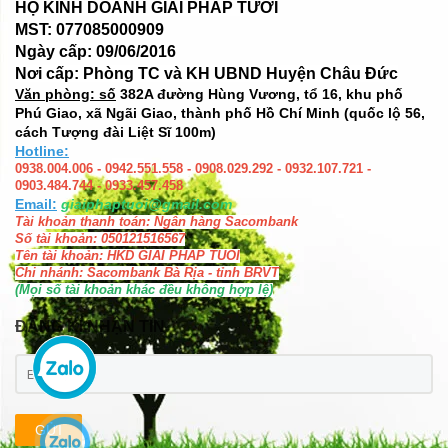
HỘ KINH DOANH GIẢI PHÁP TƯỚI
MST: 077085000909
Ngày cấp: 09/06/2016
Nơi cấp: Phòng TC và KH UBND Huyện Châu Đức
Văn phòng: số
382A đường Hùng Vương, tổ 16, khu phố
Phú Giao, xã Ngãi Giao, thành phố Hồ Chí Minh (quốc lộ 56,
cách Tượng đài Liệt Sĩ 100m)
Hotline:
0938.004.006 - 0942.551.558 - 0908.029.292 - 0932.107.721 -
0903.484.744 - 0933.457.458
Email:
giaiphaptuoi@gmail.com
Tài khoản thanh toán: Ngân hàng Sacombank
Số tài khoản: 050121516567
Tên tài khoản: HKD GIAI PHAP TUOI
Chi nhánh: Sacombank Bà Rịa - tỉnh BRVT
(Mọi số tài khoản khác đều không hợp lệ)
ĐĂNG KÍ NHẬN TIN
GỬI