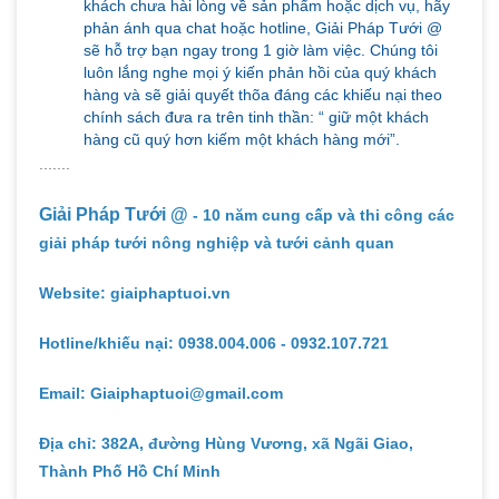
khách chưa hài lòng về sản phẩm hoặc dịch vụ, hãy
phản ánh qua chat hoặc hotline, Giải Pháp Tưới @
sẽ hỗ trợ bạn ngay trong 1 giờ làm việc. Chúng tôi
luôn lắng nghe mọi ý kiến phản hồi của quý khách
hàng và sẽ giải quyết thõa đáng các khiếu nại theo
chính sách đưa ra trên tinh thần: “ giữ một khách
hàng cũ quý hơn kiếm một khách hàng mới”.
.......
Giải Pháp Tưới @
- 10 năm cung cấp và thi công các
giải pháp tưới nông nghiệp và tưới cảnh quan
Website: giaiphaptuoi.vn
Hotline/khiếu nại: 0938.004.006 - 0932.107.721
Email: Giaiphaptuoi@gmail.com
Địa chỉ: 382A, đường Hùng Vương, xã Ngãi Giao,
Thành Phố Hồ Chí Minh