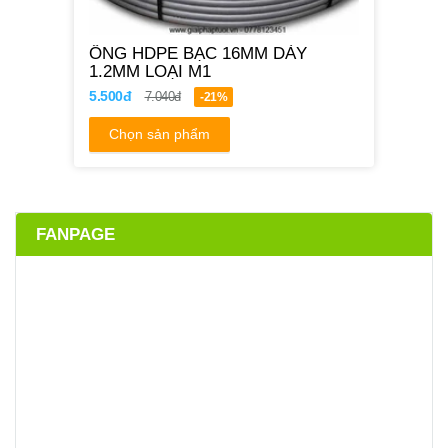
ỐNG HDPE BẠC 16MM DÀY
1.2MM LOẠI M1
5.500đ
7.040đ
-21%
Chọn sản phẩm
FANPAGE