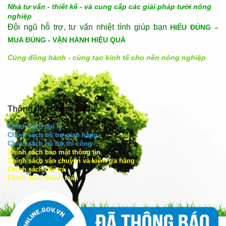
Nhà tư vấn - thiết kế - và cung cấp các giải pháp tưới nông
nghiệp
Đội ngũ hỗ trợ, tư vấn nhiệt tình giúp bạn
HIỂU ĐÚNG –
MUA ĐÚNG - VẬN HÀNH HIỆU QUẢ
Cùng đồng hành - cùng tạo kinh tế cho nền nông nghiệp
Thông tin - chính sách
Chính sách đại lý
Chính sách hỗ trợ giao hàng
Chính sách hỗ trợ thi công
Chính sách bảo mật thông tin
Chính sách vận chuyển và kiểm tra hàng
Chính sách đổi trả
Chính sách thanh toán