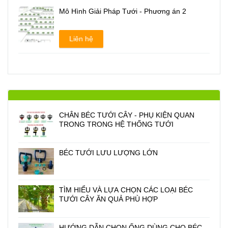
Mô Hình Giải Pháp Tưới - Phương án 2
Liên hệ
CHÂN BÉC TƯỚI CÂY - PHỤ KIỆN QUAN
TRONG TRONG HỆ THỐNG TƯỚI
BÉC TƯỚI LƯU LƯỢNG LỚN
TÌM HIỂU VÀ LỰA CHỌN CÁC LOẠI BÉC
TƯỚI CÂY ĂN QUẢ PHÙ HỢP
HƯỚNG DẪN CHỌN ỐNG DÙNG CHO BÉC