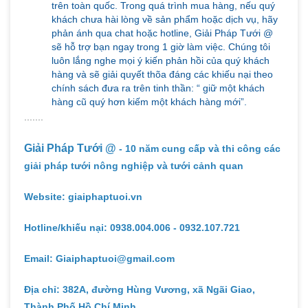
trên toàn quốc. Trong quá trình mua hàng, nếu quý
khách chưa hài lòng về sản phẩm hoặc dịch vụ, hãy
phản ánh qua chat hoặc hotline, Giải Pháp Tưới @
sẽ hỗ trợ bạn ngay trong 1 giờ làm việc. Chúng tôi
luôn lắng nghe mọi ý kiến phản hồi của quý khách
hàng và sẽ giải quyết thõa đáng các khiếu nại theo
chính sách đưa ra trên tinh thần: “ giữ một khách
hàng cũ quý hơn kiếm một khách hàng mới”.
.......
Giải Pháp Tưới @
- 10 năm cung cấp và thi công các
giải pháp tưới nông nghiệp và tưới cảnh quan
Website: giaiphaptuoi.vn
Hotline/khiếu nại: 0938.004.006 - 0932.107.721
Email: Giaiphaptuoi@gmail.com
Địa chỉ: 382A, đường Hùng Vương, xã Ngãi Giao,
Thành Phố Hồ Chí Minh