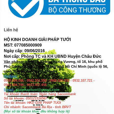
Liên hệ
HỘ KINH DOANH GIẢI PHÁP TƯỚI
MST: 077085000909
Ngày cấp: 09/06/2016
Nơi cấp: Phòng TC và KH UBND Huyện Châu Đức
Văn phòng: số
382A đường Hùng Vương, tổ 16, khu phố
Phú Giao, xã Ngãi Giao, thành phố Hồ Chí Minh (quốc lộ 56,
cách Tượng đài Liệt Sĩ 100m)
Hotline:
0938.004.006 - 0942.551.558 - 0908.029.292 - 0932.107.721 -
0903.484.744 - 0933.457.458
Email:
giaiphaptuoi@gmail.com
Tài khoản thanh toán: Ngân hàng Sacombank
Số tài khoản: 050121516567
Tên tài khoản: HKD GIAI PHAP TUOI
Chi nhánh: Sacombank Bà Rịa - tỉnh BRVT
(Mọi số tài khoản khác đều không hợp lệ)