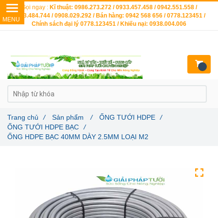
Gọi ngay :
Kĩ thuật: 0986.273.272 / 0933.457.458 / 0942.551.558 /
0903.484.744 / 0908.029.292 / Bán hàng: 0942 568 656 / 0778.123451 /
Chính sách đại lý 0778.123451 / Khiếu nại: 0938.004.006
Trang chủ
/
Sản phẩm
/
ỐNG TƯỚI HDPE
/
ỐNG TƯỚI HDPE BẠC
/
ỐNG HDPE BẠC 40MM DÀY 2.5MM LOẠI M2