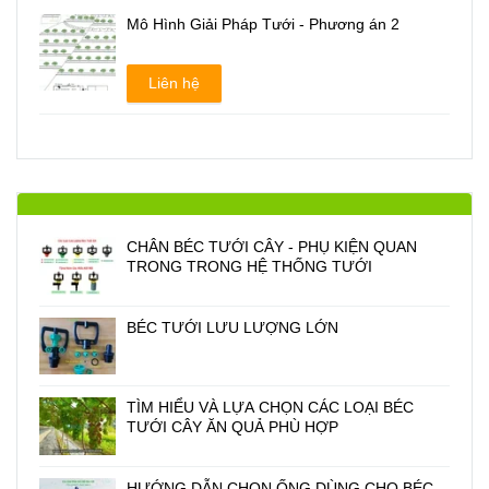
Mô Hình Giải Pháp Tưới - Phương án 2
Liên hệ
CHÂN BÉC TƯỚI CÂY - PHỤ KIỆN QUAN
TRONG TRONG HỆ THỐNG TƯỚI
BÉC TƯỚI LƯU LƯỢNG LỚN
TÌM HIỂU VÀ LỰA CHỌN CÁC LOẠI BÉC
TƯỚI CÂY ĂN QUẢ PHÙ HỢP
HƯỚNG DẪN CHỌN ỐNG DÙNG CHO BÉC