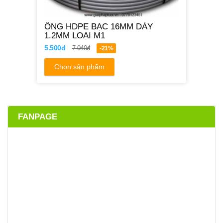
ỐNG HDPE BẠC 16MM DÀY
1.2MM LOẠI M1
5.500đ
7.040đ
-21%
Chọn sản phẩm
FANPAGE