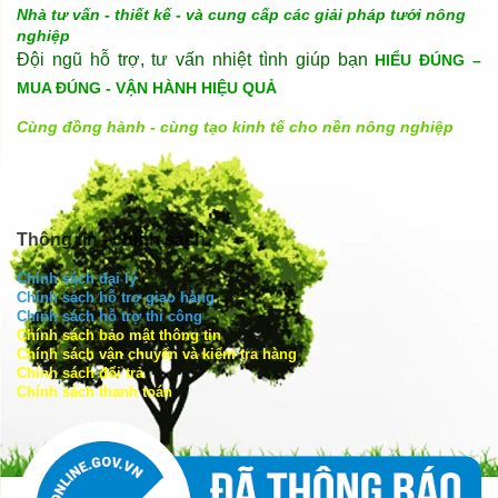
Nhà tư vấn - thiết kế - và cung cấp các giải pháp tưới nông
nghiệp
Đội ngũ hỗ trợ, tư vấn nhiệt tình giúp bạn
HIỂU ĐÚNG –
MUA ĐÚNG - VẬN HÀNH HIỆU QUẢ
Cùng đồng hành - cùng tạo kinh tế cho nền nông nghiệp
Thông tin - chính sách
Chính sách đại lý
Chính sách hỗ trợ giao hàng
Chính sách hỗ trợ thi công
Chính sách bảo mật thông tin
Chính sách vận chuyển và kiểm tra hàng
Chính sách đổi trả
Chính sách thanh toán