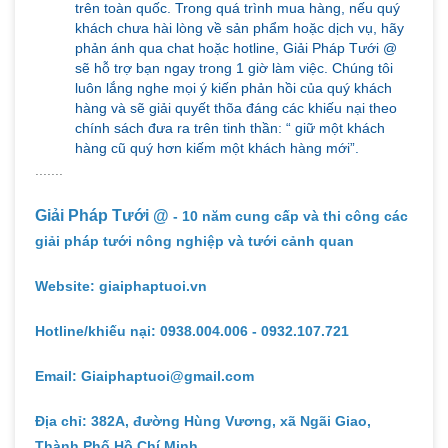
trên toàn quốc. Trong quá trình mua hàng, nếu quý
khách chưa hài lòng về sản phẩm hoặc dịch vụ, hãy
phản ánh qua chat hoặc hotline, Giải Pháp Tưới @
sẽ hỗ trợ bạn ngay trong 1 giờ làm việc. Chúng tôi
luôn lắng nghe mọi ý kiến phản hồi của quý khách
hàng và sẽ giải quyết thõa đáng các khiếu nại theo
chính sách đưa ra trên tinh thần: “ giữ một khách
hàng cũ quý hơn kiếm một khách hàng mới”.
.......
Giải Pháp Tưới @
- 10 năm cung cấp và thi công các
giải pháp tưới nông nghiệp và tưới cảnh quan
Website: giaiphaptuoi.vn
Hotline/khiếu nại: 0938.004.006 - 0932.107.721
Email: Giaiphaptuoi@gmail.com
Địa chỉ: 382A, đường Hùng Vương, xã Ngãi Giao,
Thành Phố Hồ Chí Minh