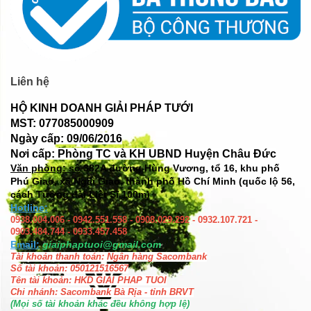
Liên hệ
HỘ KINH DOANH GIẢI PHÁP TƯỚI
MST: 077085000909
Ngày cấp: 09/06/2016
Nơi cấp: Phòng TC và KH UBND Huyện Châu Đức
Văn phòng: số
382A đường Hùng Vương, tổ 16, khu phố
Phú Giao, xã Ngãi Giao, thành phố Hồ Chí Minh (quốc lộ 56,
cách Tượng đài Liệt Sĩ 100m)
Hotline:
0938.004.006 - 0942.551.558 - 0908.029.292 - 0932.107.721 -
0903.484.744 - 0933.457.458
Email:
giaiphaptuoi@gmail.com
Tài khoản thanh toán: Ngân hàng Sacombank
Số tài khoản: 050121516567
Tên tài khoản: HKD GIAI PHAP TUOI
Chi nhánh: Sacombank Bà Rịa - tỉnh BRVT
(Mọi số tài khoản khác đều không hợp lệ)