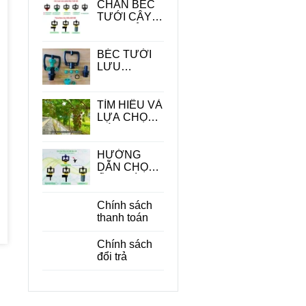
CHÂN BÉC
TƯỚI CÂY -
PHỤ KIỆN
QUAN
TRONG
BÉC TƯỚI
TRONG HỆ
LƯU
THỐNG
LƯỢNG
TƯỚI
LỚN
TÌM HIỂU VÀ
LỰA CHỌN
CÁC LOẠI
BÉC TƯỚI
CÂY ĂN
HƯỚNG
QUẢ PHÙ
DẪN CHỌN
HỢP
ỐNG DÙNG
CHO BÉC
TƯỚI CÂY
Chính sách
PHÙ HỢP
thanh toán
ĐỂ TIẾT
KIỆM CHI
Chính sách
PHÍ
đổi trả