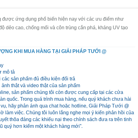
được ứng dụng phổ biến hiện nay với các ưu điểm như
 độ dẻo cao, chống mối và côn trùng cắn phá, kháng UV tạo
ỢNG KHI MUA HÀNG TẠI GIẢI PHÁP TƯỚI @
ày
 mô tả
 các sản phẩm đủ điều kiện đổi trả
ảnh thật và video thật của sản phẩm
line, sản phẩm chúng tôi còn được cung cấp tại các cửa
 toàn quốc. Trong quá trình mua hàng, nếu quý khách chưa hài
 vụ, hãy phản ánh qua chat hoặc hotline, Giải Pháp Tưới @
iờ làm việc. Chúng tôi luôn lắng nghe mọi ý kiến phản hồi của
yết thõa đáng các khiếu nại theo chính sách đưa ra trên tinh
cũ quý hơn kiếm một khách hàng mới”.