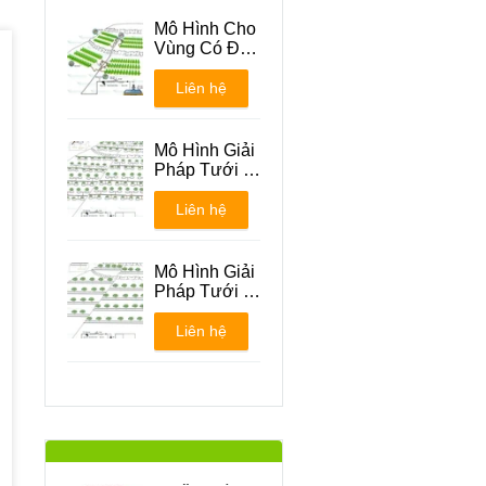
Mô Hình Cho
Vùng Có Địa
Hình Đồi Núi
Liên hệ
Mô Hình Giải
Pháp Tưới -
Phương án 1
Liên hệ
Mô Hình Giải
Pháp Tưới -
Phương án 2
Liên hệ