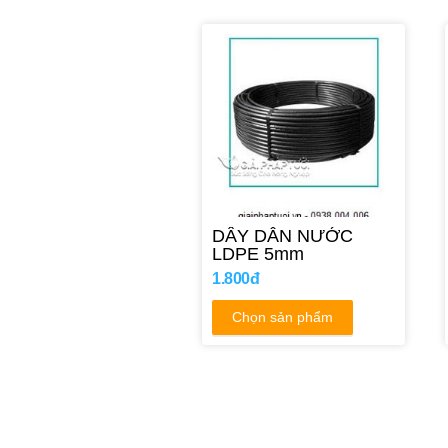
DÂY DẪN NƯỚC
LDPE 5mm
1.800đ
Chọn sản phẩm