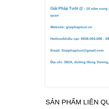
Giải Pháp Tưới @
- 10 năm cung 
quan
Website: giaiphaptuoi.vn
Hotline/khiếu nại: 0938.004.006 - 0
Email: Giaiphaptuoi@gmail.com
Địa chỉ: 382A, đường Hùng Vương,
SẢN PHẨM LIÊN Q