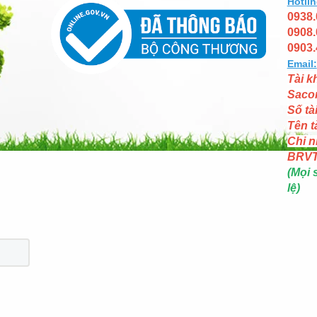
Hotlin
0938.
0908.
0903.
Email:
Tài k
Saco
Số tà
Tên t
Chi n
BRV
(Mọi 
lệ)