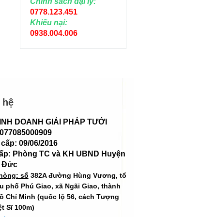
Chính sách đại lý:
0778.123.451
Khiếu nại:
0938.004.006
 hệ
INH DOANH GIẢI PHÁP TƯỚI
 077085000909
cấp: 09/06/2016
cấp: Phòng TC và KH UBND Huyện
 Đức
hòng: số
382A đường Hùng Vương, tổ
hu phố Phú Giao, xã Ngãi Giao, thành
ồ Chí Minh (quốc lộ 56, cách Tượng
ệt Sĩ 100m)