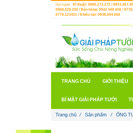
Gọi ngay :
Kĩ thuật: 0986.273.272 / 0933.457.45
0908.029.292 / Bán hàng: 0942 568 656 / 0778.
0778.123451 / Khiếu nại: 0938.004.006
TRANG CHỦ
GIỚI THIỆU
BÍ MẬT GIẢI PHÁP TƯỚI
T
Trang chủ
/
Sản phẩm
/
ỐNG T