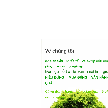
Về chúng tôi
Nhà tư vấn - thiết kế - và cung cấp các
pháp tưới nông nghiệp
Đội ngũ hỗ trợ, tư vấn nhiệt tình gi
HIỂU ĐÚNG – MUA ĐÚNG - VẬN HÀN
QUẢ
Cùng đồng hành - cùng tạo kinh tế c
nông nghiệp