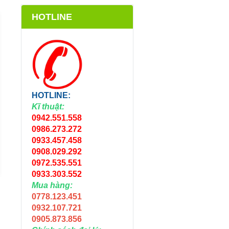
HOTLINE
HOTLINE:
Kĩ thuật:
0942.551.558
ỐNG TƯỚI LDPE
ỐNG TƯỚI LDPE
25MM
20MM ĐEN
0986.273.272
0933.457.458
7.000đ
4.900đ
7.500đ
5.400đ
-6%
-9%
0908.029.292
Chọn sản phẩm
Chọn sản phẩm
0972.535.551
0933.303.552
Mua hàng:
0778.123.451
0932.107.721
0905.873.856