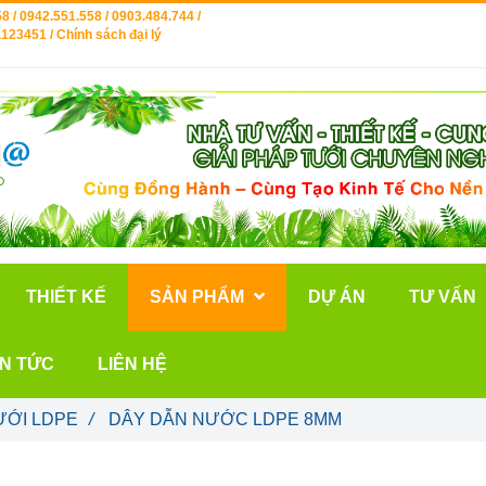
8 / 0942.551.558 / 0903.484.744 /
123451 / Chính sách đại lý
THIẾT KẾ
SẢN PHẨM
DỰ ÁN
TƯ VẤN
IN TỨC
LIÊN HỆ
ƯỚI LDPE
/
DÂY DẪN NƯỚC LDPE 8MM