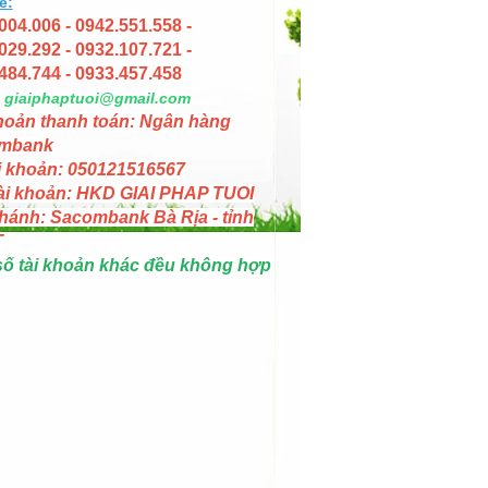
e:
004.006 - 0942.551.558 -
029.292 - 0932.107.721 -
484.744 - 0933.457.458
giaiphaptuoi@gmail.com
hoản thanh toán: Ngân hàng
mbank
i khoản: 050121516567
ài khoản: HKD GIAI PHAP TUOI
hánh: Sacombank Bà Rịa - tỉnh
T
số tài khoản khác đều không hợp