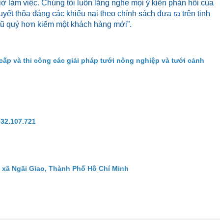
iờ làm việc. Chúng tôi luôn lắng nghe mọi ý kiến phản hồi của
yết thõa đáng các khiếu nại theo chính sách đưa ra trên tinh
cũ quý hơn kiếm một khách hàng mới”.
cấp và thi công các giải pháp tưới nông nghiệp và tưới cảnh
932.107.721
 xã Ngãi Giao, Thành Phố Hồ Chí Minh