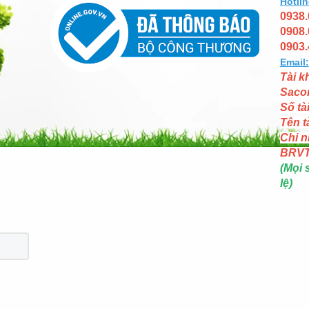
Hotlin
0938.
0908.
0903.
Email:
Tài k
Saco
Số tà
Tên t
Chi n
BRV
(Mọi 
lệ)