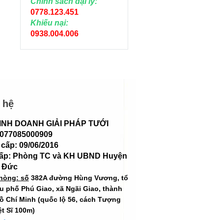
Chính sách đại lý:
0778.123.451
Khiếu nại:
0938.004.006
 hệ
INH DOANH GIẢI PHÁP TƯỚI
 077085000909
cấp: 09/06/2016
cấp: Phòng TC và KH UBND Huyện
 Đức
hòng: số
382A đường Hùng Vương, tổ
hu phố Phú Giao, xã Ngãi Giao, thành
ồ Chí Minh (quốc lộ 56, cách Tượng
ệt Sĩ 100m)