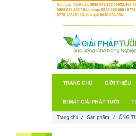
Gọi ngay :
Kĩ thuật: 0986.273.272 / 0933.457.45
0908.029.292 / Bán hàng: 0942 568 656 / 0778.
0778.123451 / Khiếu nại: 0938.004.006
TRANG CHỦ
GIỚI THIỆU
BÍ MẬT GIẢI PHÁP TƯỚI
T
Trang chủ
/
Sản phẩm
/
ỐNG T