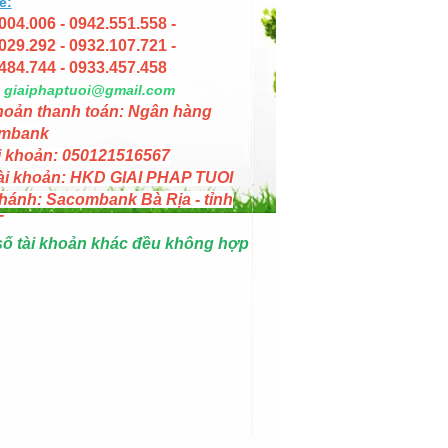
e:
004.006 - 0942.551.558 -
029.292 - 0932.107.721 -
484.744 - 0933.457.458
giaiphaptuoi@gmail.com
hoản thanh toán: Ngân hàng
mbank
i khoản: 050121516567
ài khoản: HKD GIAI PHAP TUOI
hánh: Sacombank Bà Rịa - tỉnh
T
số tài khoản khác đều không hợp