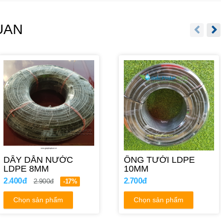
UAN
DÂY DẪN NƯỚC
ỐNG TƯỚI LDPE
LDPE 8MM
10MM
2.400đ
2.700đ
2.900đ
-17%
Chọn sản phẩm
Chọn sản phẩm