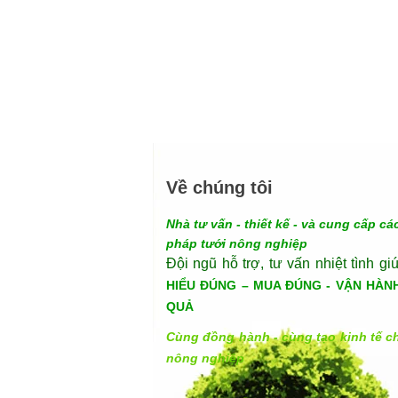
Về chúng tôi
Nhà tư vấn - thiết kế - và cung cấp các
pháp tưới nông nghiệp
Đội ngũ hỗ trợ, tư vấn nhiệt tình gi
HIỂU ĐÚNG – MUA ĐÚNG - VẬN HÀN
QUẢ
Cùng đồng hành - cùng tạo kinh tế c
nông nghiệp