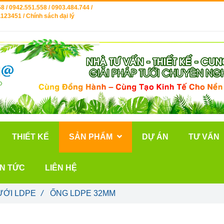
8 / 0942.551.558 / 0903.484.744 /
123451 / Chính sách đại lý
THIẾT KẾ
SẢN PHẨM
DỰ ÁN
TƯ VẤN
IN TỨC
LIÊN HỆ
ƯỚI LDPE
/
ỐNG LDPE 32MM