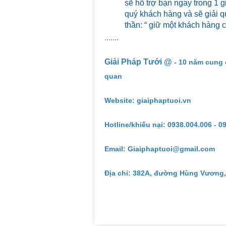
sẽ hỗ trợ bạn ngay trong 1 g
quý khách hàng và sẽ giải qu
thần: “ giữ một khách hàng 
.......
Giải Pháp Tưới @
- 10 năm cung 
quan
Website: giaiphaptuoi.vn
Hotline/khiếu nại: 0938.004.006 - 0
Email: Giaiphaptuoi@gmail.com
Địa chỉ: 382A, đường Hùng Vương,