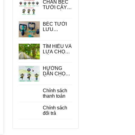
CHÂN BÉC
TƯỚI CÂY -
PHỤ KIỆN
QUAN
TRONG
BÉC TƯỚI
TRONG HỆ
LƯU
THỐNG
LƯỢNG
TƯỚI
LỚN
TÌM HIỂU VÀ
LỰA CHỌN
CÁC LOẠI
BÉC TƯỚI
CÂY ĂN
HƯỚNG
QUẢ PHÙ
DẪN CHỌN
HỢP
ỐNG DÙNG
CHO BÉC
TƯỚI CÂY
Chính sách
PHÙ HỢP
thanh toán
ĐỂ TIẾT
KIỆM CHI
Chính sách
PHÍ
đổi trả