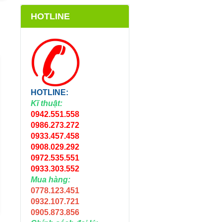
HOTLINE
HOTLINE:
Kĩ thuật:
0942.551.558
0986.273.272
0933.457.458
0908.029.292
0972.535.551
ỐNG TƯỚI LDPE
ỐNG TƯỚI LDPE
12MM
25MM
0933.303.552
Mua hàng:
3.500đ
7.000đ
7.500đ
-6%
0778.123.451
Chọn sản phẩm
Chọn sản phẩm
0932.107.721
0905.873.856