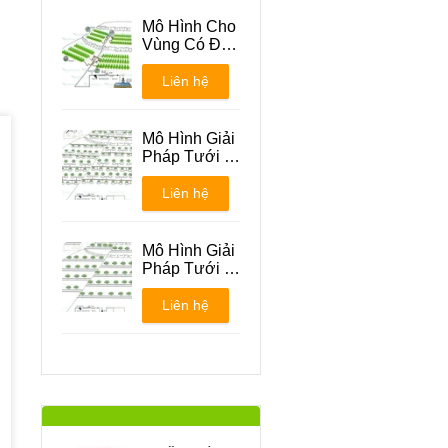
Mô Hình Cho
Vùng Có Địa
Hình Đồi Núi
Liên hệ
Mô Hình Giải
Pháp Tưới -
Phương án 1
Liên hệ
Mô Hình Giải
Pháp Tưới -
Phương án 2
Liên hệ