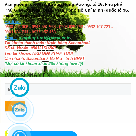
Văn phòng: số
382A đường Hùng Vương, tổ 16, khu phố
Phú Giao, xã Ngãi Giao, thành phố Hồ Chí Minh (quốc lộ 56,
cách Tượng đài Liệt Sĩ 100m)
Hotline:
0938.004.006 - 0942.551.558 - 0908.029.292 - 0932.107.721 -
0903.484.744 - 0933.457.458
Email:
giaiphaptuoi@gmail.com
Tài khoản thanh toán: Ngân hàng Sacombank
Số tài khoản: 050121516567
Tên tài khoản: HKD GIAI PHAP TUOI
Chi nhánh: Sacombank Bà Rịa - tỉnh BRVT
(Mọi số tài khoản khác đều không hợp lệ)
ĐĂNG KÍ NHẬN TIN
GỬI