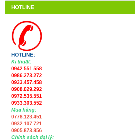
HOTLINE
HOTLINE:
Kĩ thuật:
0942.551.558
0986.273.272
0933.457.458
0908.029.292
0972.535.551
0933.303.552
Mua hàng:
0778.123.451
0932.107.721
0905.873.856
Chính sách đại lý: