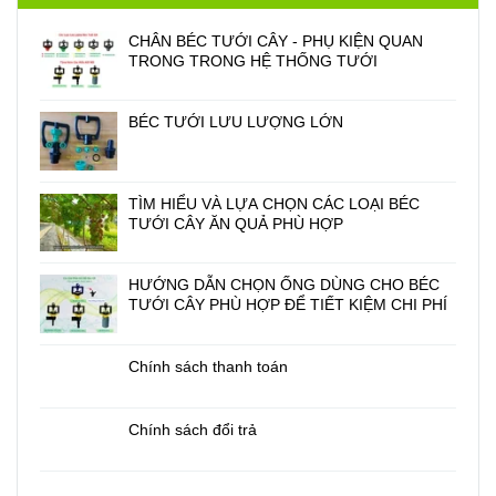
CHÂN BÉC TƯỚI CÂY - PHỤ KIỆN QUAN
TRONG TRONG HỆ THỐNG TƯỚI
BÉC TƯỚI LƯU LƯỢNG LỚN
TÌM HIỂU VÀ LỰA CHỌN CÁC LOẠI BÉC
TƯỚI CÂY ĂN QUẢ PHÙ HỢP
HƯỚNG DẪN CHỌN ỐNG DÙNG CHO BÉC
TƯỚI CÂY PHÙ HỢP ĐỂ TIẾT KIỆM CHI PHÍ
Chính sách thanh toán
Chính sách đổi trả