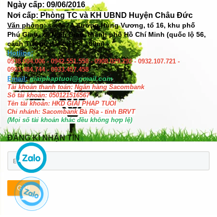
Ngày cấp: 09/06/2016
Nơi cấp: Phòng TC và KH UBND Huyện Châu Đức
Văn phòng: số
382A đường Hùng Vương, tổ 16, khu phố
Phú Giao, xã Ngãi Giao, thành phố Hồ Chí Minh (quốc lộ 56,
cách Tượng đài Liệt Sĩ 100m)
Hotline:
0938.004.006 - 0942.551.558 - 0908.029.292 - 0932.107.721 -
0903.484.744 - 0933.457.458
Email:
giaiphaptuoi@gmail.com
Tài khoản thanh toán: Ngân hàng Sacombank
Số tài khoản: 050121516567
Tên tài khoản: HKD GIAI PHAP TUOI
Chi nhánh: Sacombank Bà Rịa - tỉnh BRVT
(Mọi số tài khoản khác đều không hợp lệ)
ĐĂNG KÍ NHẬN TIN
GỬI