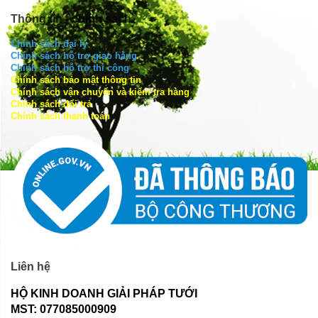
Thông tin - chính sách
Chính sách đại lý
Chính sách hỗ trợ giao hàng
Chính sách hỗ trợ thi công
Chính sách bảo mật thông tin
Chính sách vận chuyển và kiểm tra hàng
Chính sách đổi trả
Chính sách thanh toán
Liên hệ
HỘ KINH DOANH GIẢI PHÁP TƯỚI
MST: 077085000909