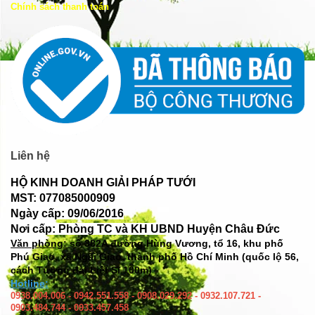
Chính sách thanh toán
Liên hệ
HỘ KINH DOANH GIẢI PHÁP TƯỚI
MST: 077085000909
Ngày cấp: 09/06/2016
Nơi cấp: Phòng TC và KH UBND Huyện Châu Đức
Văn phòng: số
382A đường Hùng Vương, tổ 16, khu phố
Phú Giao, xã Ngãi Giao, thành phố Hồ Chí Minh (quốc lộ 56,
cách Tượng đài Liệt Sĩ 100m)
Hotline:
0938.004.006 - 0942.551.558 - 0908.029.292 - 0932.107.721 -
0903.484.744 - 0933.457.458