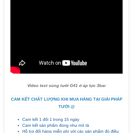
Video test súng tưới G41 ở áp lực 3bar
CAM KẾT CHẤT LƯỢNG KHI MUA HÀNG TẠI GIẢI PHÁP
TƯỚI @
Cam kết 1 đổi 1 trong 15 ngày
Cam kết sản phẩm đúng như mô tả
Hỗ trợ đổi hàng miễn phí với các sản phẩm đủ điều