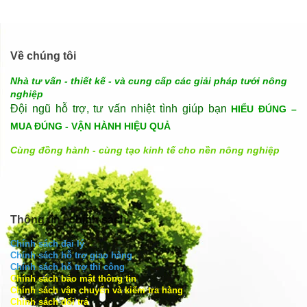
Về chúng tôi
Nhà tư vấn - thiết kế - và cung cấp các giải pháp tưới nông
nghiệp
Đội ngũ hỗ trợ, tư vấn nhiệt tình giúp bạn
HIỂU ĐÚNG –
MUA ĐÚNG - VẬN HÀNH HIỆU QUẢ
Cùng đồng hành - cùng tạo kinh tế cho nền nông nghiệp
Thông tin - chính sách
Chính sách đại lý
Chính sách hỗ trợ giao hàng
Chính sách hỗ trợ thi công
Chính sách bảo mật thông tin
Chính sách vận chuyển và kiểm tra hàng
Chính sách đổi trả