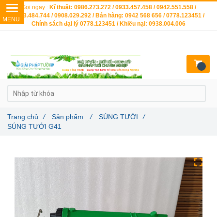
Gọi ngay :
Kĩ thuật: 0986.273.272 / 0933.457.458 / 0942.551.558 /
0903.484.744 / 0908.029.292 / Bán hàng: 0942 568 656 / 0778.123451 /
Chính sách đại lý 0778.123451 / Khiếu nại: 0938.004.006
Trang chủ
/
Sản phẩm
/
SÚNG TƯỚI
/
SÚNG TƯỚI G41