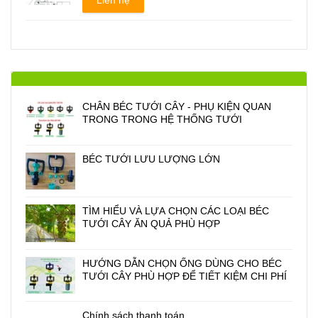
Liên hệ
CHÂN BÉC TƯỚI CÂY - PHỤ KIỆN QUAN
TRONG TRONG HỆ THỐNG TƯỚI
BÉC TƯỚI LƯU LƯỢNG LỚN
TÌM HIỂU VÀ LỰA CHỌN CÁC LOẠI BÉC
TƯỚI CÂY ĂN QUẢ PHÙ HỢP
HƯỚNG DẪN CHỌN ỐNG DÙNG CHO BÉC
TƯỚI CÂY PHÙ HỢP ĐỂ TIẾT KIỆM CHI PHÍ
Chính sách thanh toán