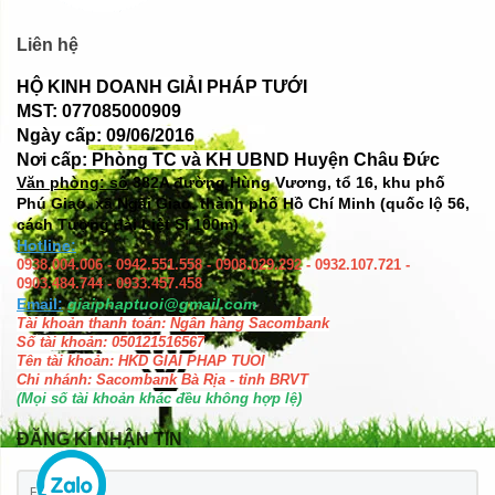
Liên hệ
HỘ KINH DOANH GIẢI PHÁP TƯỚI
MST: 077085000909
Ngày cấp: 09/06/2016
Nơi cấp: Phòng TC và KH UBND Huyện Châu Đức
Văn phòng: số
382A đường Hùng Vương, tổ 16, khu phố
Phú Giao, xã Ngãi Giao, thành phố Hồ Chí Minh (quốc lộ 56,
cách Tượng đài Liệt Sĩ 100m)
Hotline:
0938.004.006 - 0942.551.558 - 0908.029.292 - 0932.107.721 -
0903.484.744 - 0933.457.458
Email:
giaiphaptuoi@gmail.com
Tài khoản thanh toán: Ngân hàng Sacombank
Số tài khoản: 050121516567
Tên tài khoản: HKD GIAI PHAP TUOI
Chi nhánh: Sacombank Bà Rịa - tỉnh BRVT
(Mọi số tài khoản khác đều không hợp lệ)
ĐĂNG KÍ NHẬN TIN