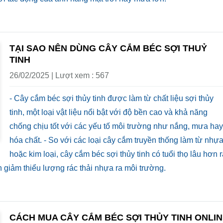
TẠI SAO NÊN DÙNG CÂY CẮM BÉC SỢI THUỶ
TINH
26/02/2025 | Lượt xem : 567
- Cây cắm béc sợi thủy tinh được làm từ chất liệu sợi thủy
tinh, một loại vật liệu nổi bật với độ bền cao và khả năng
chống chịu tốt với các yếu tố môi trường như nắng, mưa hay
hóa chất. - So với các loại cây cắm truyền thống làm từ nhự
hoặc kim loại, cây cắm béc sợi thủy tinh có tuổi thọ lâu hơn r
òn giảm thiểu lượng rác thải nhựa ra môi trường.
CÁCH MUA CÂY CẮM BÉC SỢI THỦY TINH ONLI