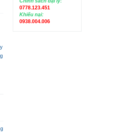
Chính sách đại lý:
0778.123.451
Khiếu nại:
0938.004.006
ày
ng
ng