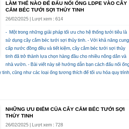
LÀM THẾ NÀO ĐỂ ĐẤU NỐI ỐNG LDPE VÀO CÂY
CẮM BÉC TƯỚI SỢI THỦY TINH
26/02/2025 | Lượt xem : 614
- Một trong những giải pháp tối ưu cho hệ thống tưới tiêu là
sử dụng cây cắm béc tưới sợi thủy tinh. - Với khả năng cung
cấp nước đồng đều và tiết kiệm, cây cắm béc tưới sợi thủy
tinh đã trở thành lựa chọn hàng đầu cho nhiều nông dân và
nhà vườn. - Bài viết này sẽ hướng dẫn bạn cách đấu nối ốn
tinh, cũng như các loại ống tương thích để tối ưu hóa quy trìn
NHỮNG ƯU ĐIỂM CỦA CÂY CẮM BÉC TƯỚI SỢI
THỦY TINH
26/02/2025 | Lượt xem : 728