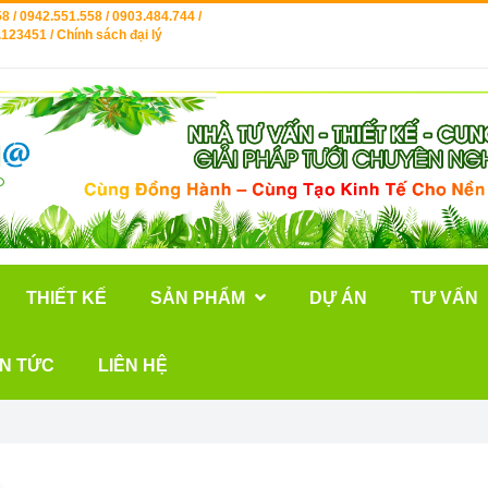
8 / 0942.551.558 / 0903.484.744 /
123451 / Chính sách đại lý
THIẾT KẾ
SẢN PHẨM
DỰ ÁN
TƯ VẤN
IN TỨC
LIÊN HỆ