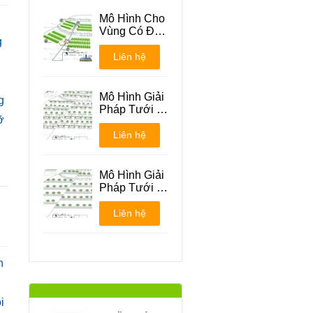
Mô Hình Cho
Vùng Có Địa
g
Hình Đồi Núi
Liên hệ
Mô Hình Giải
g
Pháp Tưới -
ỡ
Phương án 1
Liên hệ
Mô Hình Giải
Pháp Tưới -
Phương án 2
Liên hệ
h
i