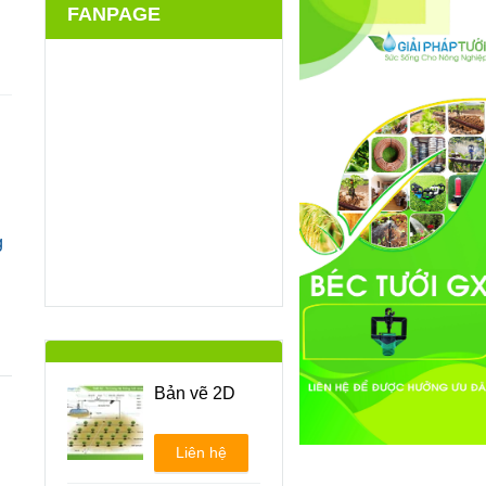
FANPAGE
g
h
Bản vẽ 2D
Liên hệ