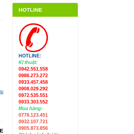
HOTLINE
HOTLINE:
Kĩ thuật:
0942.551.558
0986.273.272
0933.457.458
a
0908.029.292
ất
0972.535.551
0933.303.552
Mua hàng:
0778.123.451
0932.107.721
0905.873.856
NE