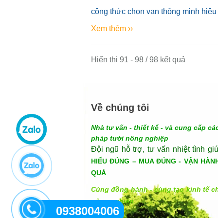
công thức chọn van thông minh hiệu
Xem thêm ››
Hiển thị 91 - 98 / 98 kết quả
Về chúng tôi
Nhà tư vấn - thiết kế - và cung cấp các
pháp tưới nông nghiệp
Đội ngũ hỗ trợ, tư vấn nhiệt tình gi
HIỂU ĐÚNG – MUA ĐÚNG - VẬN HÀN
QUẢ
Cùng đồng hành - cùng tạo kinh tế c
nông nghiệp
0938004006