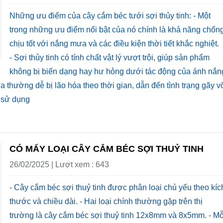
Những ưu điểm của cây cắm béc tưới sợi thủy tinh: - Một
trong những ưu điểm nổi bật của nó chính là khả năng chốn
chịu tốt với nắng mưa và các điều kiện thời tiết khắc nghiệt.
- Sợi thủy tinh có tính chất vật lý vượt trội, giúp sản phẩm
không bị biến dạng hay hư hỏng dưới tác động của ánh nắn
 thường dễ bị lão hóa theo thời gian, dẫn đến tình trạng gãy v
hi sử dụng
CÓ MẤY LOẠI CÂY CẮM BÉC SỢI THUỶ TINH
26/02/2025 | Lượt xem : 643
- Cây cắm béc sợi thuỷ tinh được phân loại chủ yếu theo kíc
thước và chiều dài. - Hai loại chính thường gặp trên thị
trường là cây cắm béc sợi thuỷ tinh 12x8mm và 8x5mm. - Mỗ