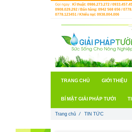
Gọi ngay :
Kĩ thuật: 0986.273.272 / 0933.457.45
0908.029.292 / Bán hàng: 0942 568 656 / 0778.
0778.123451 / Khiếu nại: 0938.004.006
TRANG CHỦ
GIỚI THIỆU
BÍ MẬT GIẢI PHÁP TƯỚI
T
Trang chủ
/
TIN TỨC