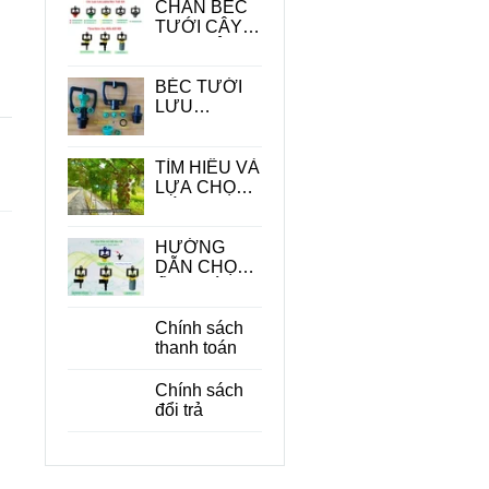
CHÂN BÉC
TƯỚI CÂY -
PHỤ KIỆN
QUAN
TRONG
BÉC TƯỚI
TRONG HỆ
LƯU
THỐNG
LƯỢNG
TƯỚI
LỚN
TÌM HIỂU VÀ
LỰA CHỌN
CÁC LOẠI
BÉC TƯỚI
CÂY ĂN
HƯỚNG
QUẢ PHÙ
DẪN CHỌN
HỢP
ỐNG DÙNG
CHO BÉC
TƯỚI CÂY
Chính sách
PHÙ HỢP
thanh toán
ĐỂ TIẾT
KIỆM CHI
Chính sách
PHÍ
đổi trả