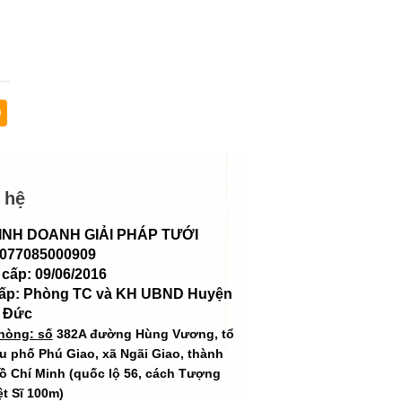
0
 hệ
INH DOANH GIẢI PHÁP TƯỚI
 077085000909
cấp: 09/06/2016
cấp: Phòng TC và KH UBND Huyện
 Đức
hòng: số
382A đường Hùng Vương, tổ
hu phố Phú Giao, xã Ngãi Giao, thành
ồ Chí Minh (quốc lộ 56, cách Tượng
ệt Sĩ 100m)