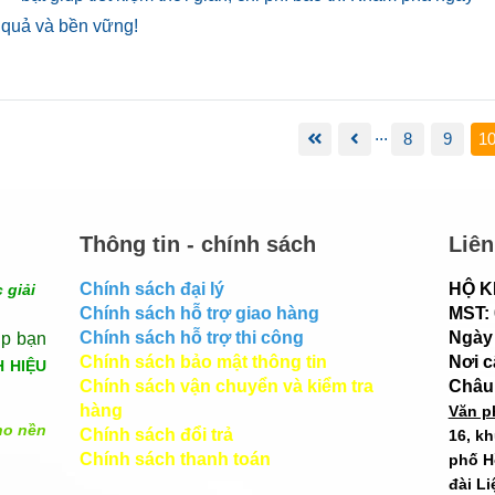
 quả và bền vững!
...
8
9
1
Thông tin - chính sách
Liên
Chính sách đại lý
HỘ K
 giải
Chính sách hỗ trợ giao hàng
MST:
Chính sách hỗ trợ thi công
Ngày 
úp bạn
Chính sách bảo mật thông tin
Nơi 
H HIỆU
Chính sách vận chuyển và kiểm tra
Châu
hàng
Văn p
ho nền
Chính sách đổi trả
16, k
Chính sách thanh toán
phố H
đài Li