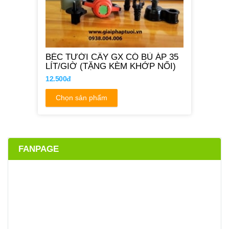
BÉC TƯỚI CÂY GX CÓ BÙ ÁP 35
LÍT/GIỜ (TẶNG KÈM KHỚP NỐI)
12.500đ
Chọn sản phẩm
FANPAGE