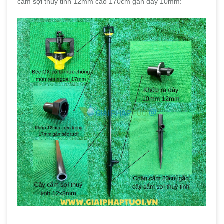
cắm sợi thủy tinh 12mm cao 170cm gắn dây 10mm: