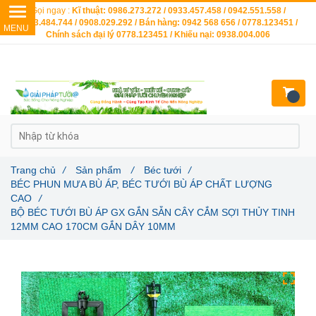
Gọi ngay :
Kĩ thuật: 0986.273.272 / 0933.457.458 / 0942.551.558 /
0903.484.744 / 0908.029.292 / Bán hàng: 0942 568 656 / 0778.123451 /
Chính sách đại lý 0778.123451 / Khiếu nại: 0938.004.006
Trang chủ
/
Sản phẩm
/
Béc tưới
/
BÉC PHUN MƯA BÙ ÁP, BÉC TƯỚI BÙ ÁP CHẤT LƯỢNG
CAO
/
BỘ BÉC TƯỚI BÙ ÁP GX GẮN SẴN CÂY CẮM SỢI THỦY TINH
12MM CAO 170CM GẮN DÂY 10MM