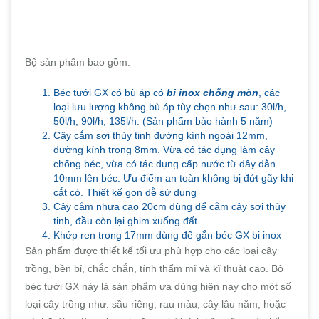
Bộ sản phẩm bao gồm:
Béc tưới GX có bù áp có
bi inox chống mòn
, các
loại lưu lượng không bù áp tùy chọn như sau: 30l/h,
50l/h, 90l/h, 135l/h. (Sản phẩm bảo hành 5 năm)
Cây cắm sợi thủy tinh đường kính ngoài 12mm,
đường kính trong 8mm. Vừa có tác dụng làm cây
chống béc, vừa có tác dụng cấp nước từ dây dẫn
10mm lên béc. Ưu điểm an toàn không bị đứt gãy khi
cắt cỏ. Thiết kế gọn dễ sử dụng
Cây cắm nhựa cao 20cm dùng để cắm cây sợi thủy
tinh, đầu còn lại ghim xuống đất
Khớp ren trong 17mm dùng để gắn béc GX bi inox
Sản phẩm được thiết kế tối ưu phù hợp cho các loại cây
trồng, bền bỉ, chắc chắn, tính thẩm mĩ và kĩ thuật cao. Bộ
béc tưới GX này là sản phẩm ưa dùng hiện nay cho một số
loại cây trồng như: sầu riêng, rau màu, cây lâu năm, hoặc