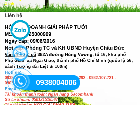
Liên hệ
HỘ KINH DOANH GIẢI PHÁP TƯỚI
MST: 077085000909
Ngày cấp: 09/06/2016
Nơi cấp: Phòng TC và KH UBND Huyện Châu Đức
Văn phòng: số
382A đường Hùng Vương, tổ 16, khu phố
Phú Giao, xã Ngãi Giao, thành phố Hồ Chí Minh (quốc lộ 56,
cách Tượng đài Liệt Sĩ 100m)
Hotline:
0938.004.006 - 0942.551.558 - 0908.029.292 - 0932.107.721 -
0938004006
0903.484.744 - 0933.457.458
Email:
giaiphaptuoi@gmail.com
Tài khoản thanh toán: Ngân hàng Sacombank
Số tài khoản: 050121516567
Tên tài khoản: HKD GIAI PHAP TUOI
Chi nhánh: Sacombank Bà Rịa - tỉnh BRVT
(Mọi số tài khoản khác đều không hợp lệ)
ĐĂNG KÍ NHẬN TIN