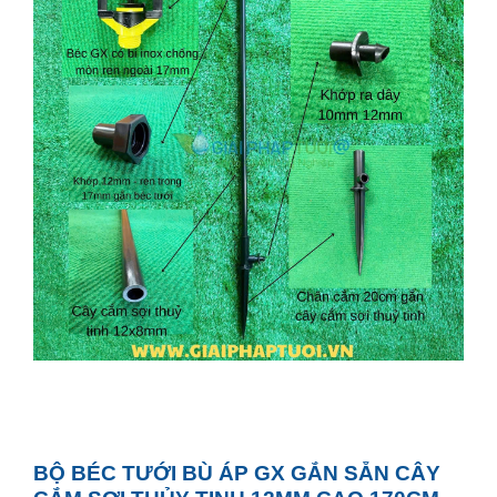
BỘ BÉC TƯỚI BÙ ÁP GX GẮN SẴN CÂY