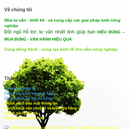
Về chúng tôi
Nhà tư vấn - thiết kế - và cung cấp các giải pháp tưới nông
nghiệp
Đội ngũ hỗ trợ, tư vấn nhiệt tình giúp bạn
HIỂU ĐÚNG –
MUA ĐÚNG - VẬN HÀNH HIỆU QUẢ
Cùng đồng hành - cùng tạo kinh tế cho nền nông nghiệp
Thông tin - chính sách
Chính sách đại lý
Chính sách hỗ trợ giao hàng
Chính sách hỗ trợ thi công
Chính sách bảo mật thông tin
Chính sách vận chuyển và kiểm tra hàng
Chính sách đổi trả
Chính sách thanh toán