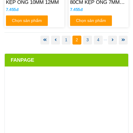
KẸP ỐNG 10MM 12MM
80CM KẸP ỐNG 7MM
8MM
7.455đ
7.455đ
Chọn sản phẩm
Chọn sản phẩm
...
1
2
3
4
FANPAGE