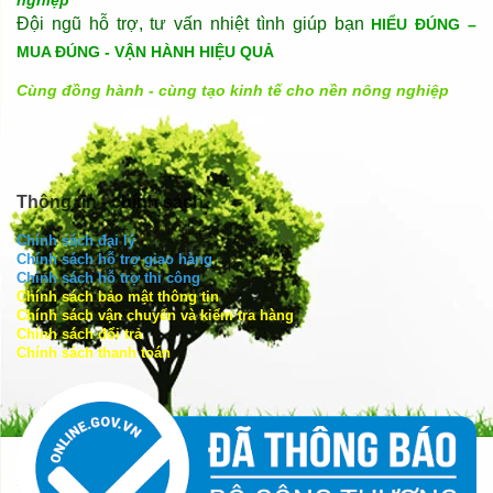
nghiệp
Đội ngũ hỗ trợ, tư vấn nhiệt tình giúp bạn
HIỂU ĐÚNG –
MUA ĐÚNG - VẬN HÀNH HIỆU QUẢ
Cùng đồng hành - cùng tạo kinh tế cho nền nông nghiệp
Thông tin - chính sách
Chính sách đại lý
Chính sách hỗ trợ giao hàng
Chính sách hỗ trợ thi công
Chính sách bảo mật thông tin
Chính sách vận chuyển và kiểm tra hàng
Chính sách đổi trả
Chính sách thanh toán