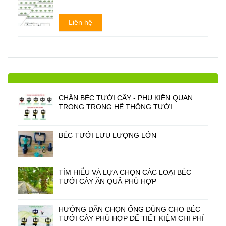
Liên hệ
CHÂN BÉC TƯỚI CÂY - PHỤ KIỆN QUAN
TRONG TRONG HỆ THỐNG TƯỚI
BÉC TƯỚI LƯU LƯỢNG LỚN
TÌM HIỂU VÀ LỰA CHỌN CÁC LOẠI BÉC
TƯỚI CÂY ĂN QUẢ PHÙ HỢP
HƯỚNG DẪN CHỌN ỐNG DÙNG CHO BÉC
TƯỚI CÂY PHÙ HỢP ĐỂ TIẾT KIỆM CHI PHÍ