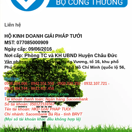
Liên hệ
HỘ KINH DOANH GIẢI PHÁP TƯỚI
MST: 077085000909
Ngày cấp: 09/06/2016
Nơi cấp: Phòng TC và KH UBND Huyện Châu Đức
Văn phòng: số
382A đường Hùng Vương, tổ 16, khu phố
Phú Giao, xã Ngãi Giao, thành phố Hồ Chí Minh (quốc lộ 56,
cách Tượng đài Liệt Sĩ 100m)
Hotline:
0938.004.006 - 0942.551.558 - 0908.029.292 - 0932.107.721 -
0903.484.744 - 0933.457.458
Email:
giaiphaptuoi@gmail.com
Tài khoản thanh toán: Ngân hàng Sacombank
Số tài khoản: 050121516567
Tên tài khoản: HKD GIAI PHAP TUOI
Chi nhánh: Sacombank Bà Rịa - tỉnh BRVT
(Mọi số tài khoản khác đều không hợp lệ)
ĐĂNG KÍ NHẬN TIN