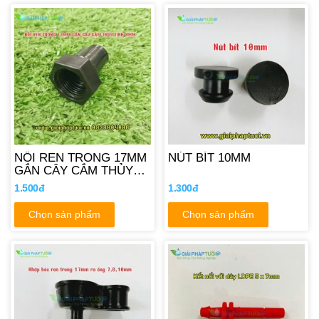
NỐI REN TRONG 17MM
NÚT BÍT 10MM
GẮN CÂY CẮM THỦY
TINH 8MM
1.500đ
1.300đ
Chọn sản phẩm
Chọn sản phẩm