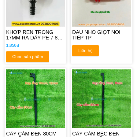
KHỚP REN TRONG
ĐẦU NHỎ GIỌT NỐI
17MM RA DÂY PE 7 8
TIẾP TP
10MM
1.850đ
Liên hệ
Chọn sản phẩm
CÂY CẮM ĐEN 80CM
CÂY CẮM BÉC ĐEN