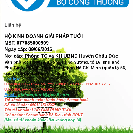
Liên hệ
HỘ KINH DOANH GIẢI PHÁP TƯỚI
MST: 077085000909
Ngày cấp: 09/06/2016
Nơi cấp: Phòng TC và KH UBND Huyện Châu Đức
Văn phòng: số
382A đường Hùng Vương, tổ 16, khu phố
Phú Giao, xã Ngãi Giao, thành phố Hồ Chí Minh (quốc lộ 56,
cách Tượng đài Liệt Sĩ 100m)
Hotline:
0938.004.006 - 0942.551.558 - 0908.029.292 - 0932.107.721 -
0903.484.744 - 0933.457.458
Email:
giaiphaptuoi@gmail.com
Tài khoản thanh toán: Ngân hàng Sacombank
Số tài khoản: 050121516567
Tên tài khoản: HKD GIAI PHAP TUOI
Chi nhánh: Sacombank Bà Rịa - tỉnh BRVT
(Mọi số tài khoản khác đều không hợp lệ)
ĐĂNG KÍ NHẬN TIN