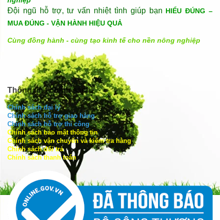
nghiệp
Đội ngũ hỗ trợ, tư vấn nhiệt tình giúp bạn
HIỂU ĐÚNG –
MUA ĐÚNG - VẬN HÀNH HIỆU QUẢ
Cùng đồng hành - cùng tạo kinh tế cho nền nông nghiệp
Thông tin - chính sách
Chính sách đại lý
Chính sách hỗ trợ giao hàng
Chính sách hỗ trợ thi công
Chính sách bảo mật thông tin
Chính sách vận chuyển và kiểm tra hàng
Chính sách đổi trả
Chính sách thanh toán