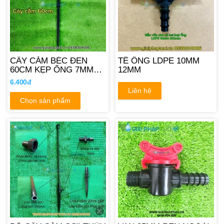
CÂY CẮM BÉC ĐEN
TÊ ỐNG LDPE 10MM
60CM KẸP ỐNG 7MM
12MM
8MM
6.400đ
Liên hệ
Chọn sản phẩm