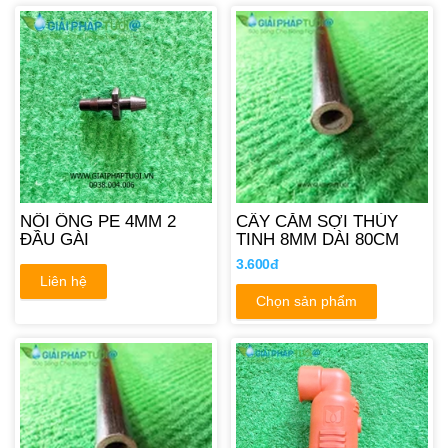
NỐI ỐNG PE 4MM 2
CÂY CẮM SỢI THỦY
ĐẦU GÀI
TINH 8MM DÀI 80CM
3.600đ
Liên hệ
Chọn sản phẩm