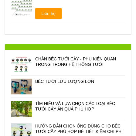
Liên hệ
CHÂN BÉC TƯỚI CÂY - PHỤ KIỆN QUAN
TRONG TRONG HỆ THỐNG TƯỚI
BÉC TƯỚI LƯU LƯỢNG LỚN
TÌM HIỂU VÀ LỰA CHỌN CÁC LOẠI BÉC
TƯỚI CÂY ĂN QUẢ PHÙ HỢP
HƯỚNG DẪN CHỌN ỐNG DÙNG CHO BÉC
TƯỚI CÂY PHÙ HỢP ĐỂ TIẾT KIỆM CHI PHÍ