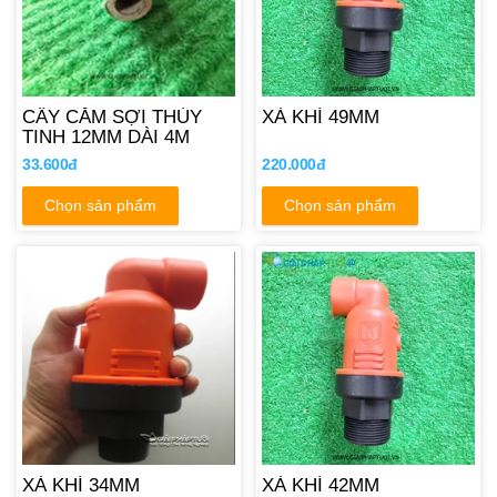
CÂY CẮM SỢI THỦY
XẢ KHÍ 49MM
TINH 12MM DÀI 4M
33.600đ
220.000đ
Chọn sản phẩm
Chọn sản phẩm
XẢ KHÍ 34MM
XẢ KHÍ 42MM