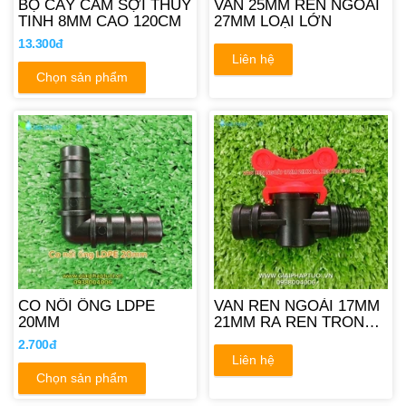
BỘ CÂY CẮM SỢI THỦY
VAN 25MM REN NGOÀI
TINH 8MM CAO 120CM
27MM LOẠI LỚN
13.300đ
Liên hệ
Chọn sản phẩm
CO NỐI ỐNG LDPE
VAN REN NGOÀI 17MM
20MM
21MM RA REN TRONG
17MM
2.700đ
Liên hệ
Chọn sản phẩm