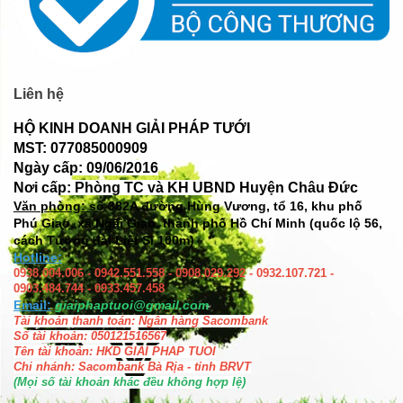
Liên hệ
HỘ KINH DOANH GIẢI PHÁP TƯỚI
MST: 077085000909
Ngày cấp: 09/06/2016
Nơi cấp: Phòng TC và KH UBND Huyện Châu Đức
Văn phòng: số
382A đường Hùng Vương, tổ 16, khu phố
Phú Giao, xã Ngãi Giao, thành phố Hồ Chí Minh (quốc lộ 56,
cách Tượng đài Liệt Sĩ 100m)
Hotline:
0938.004.006 - 0942.551.558 - 0908.029.292 - 0932.107.721 -
0903.484.744 - 0933.457.458
Email:
giaiphaptuoi@gmail.com
Tài khoản thanh toán: Ngân hàng Sacombank
Số tài khoản: 050121516567
Tên tài khoản: HKD GIAI PHAP TUOI
Chi nhánh: Sacombank Bà Rịa - tỉnh BRVT
(Mọi số tài khoản khác đều không hợp lệ)