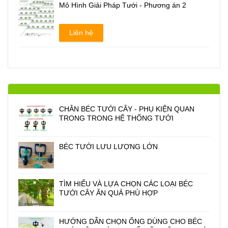
Mô Hình Giải Pháp Tưới - Phương án 2
Liên hệ
CHÂN BÉC TƯỚI CÂY - PHỤ KIỆN QUAN
TRONG TRONG HỆ THỐNG TƯỚI
BÉC TƯỚI LƯU LƯỢNG LỚN
TÌM HIỂU VÀ LỰA CHỌN CÁC LOẠI BÉC
TƯỚI CÂY ĂN QUẢ PHÙ HỢP
HƯỚNG DẪN CHỌN ỐNG DÙNG CHO BÉC