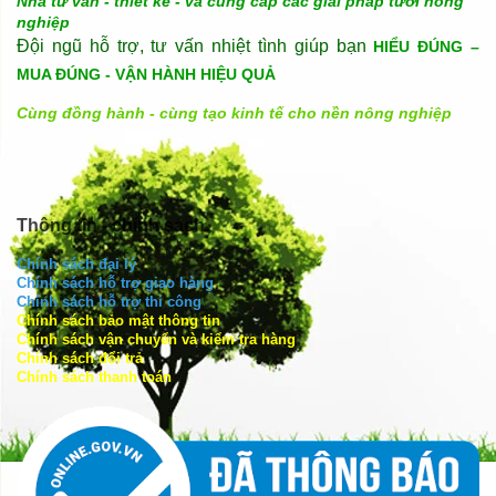
Nhà tư vấn - thiết kế - và cung cấp các giải pháp tưới nông
nghiệp
Đội ngũ hỗ trợ, tư vấn nhiệt tình giúp bạn
HIỂU ĐÚNG –
MUA ĐÚNG - VẬN HÀNH HIỆU QUẢ
Cùng đồng hành - cùng tạo kinh tế cho nền nông nghiệp
Thông tin - chính sách
Chính sách đại lý
Chính sách hỗ trợ giao hàng
Chính sách hỗ trợ thi công
Chính sách bảo mật thông tin
Chính sách vận chuyển và kiểm tra hàng
Chính sách đổi trả
Chính sách thanh toán