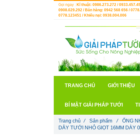
Gọi ngay :
Kĩ thuật: 0986.273.272 / 0933.457.45
0908.029.292 / Bán hàng: 0942 568 656 / 0778.
0778.123451 / Khiếu nại: 0938.004.006
TRANG CHỦ
GIỚI THIỆU
BÍ MẬT GIẢI PHÁP TƯỚI
T
Trang chủ
/
Sản phẩm
/
ỐNG N
DÂY TƯỚI NHỎ GIỌT 16MM DÀY 