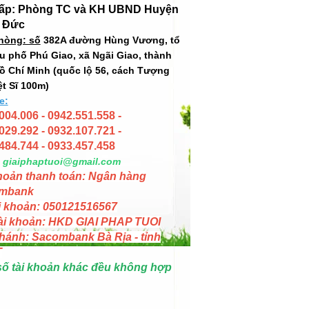
cấp: Phòng TC và KH UBND Huyện
 Đức
hòng: số
382A đường Hùng Vương, tổ
hu phố Phú Giao, xã Ngãi Giao, thành
ồ Chí Minh (quốc lộ 56, cách Tượng
ệt Sĩ 100m)
e:
004.006 - 0942.551.558 -
029.292 - 0932.107.721 -
484.744 - 0933.457.458
giaiphaptuoi@gmail.com
hoản thanh toán: Ngân hàng
mbank
i khoản: 050121516567
ài khoản: HKD GIAI PHAP TUOI
hánh: Sacombank Bà Rịa - tỉnh
T
số tài khoản khác đều không hợp