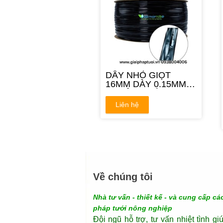
DÂY NHỎ GIỌT
16MM DÀY 0.15MM
KHOẢNG CÁCH
10CM
Liên hệ
Về chúng tôi
Nhà tư vấn - thiết kế - và cung cấp các
pháp tưới nông nghiệp
Đội ngũ hỗ trợ, tư vấn nhiệt tình gi