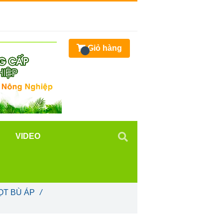
Giỏ hàng
VIDEO
ỌT BÙ ÁP
/