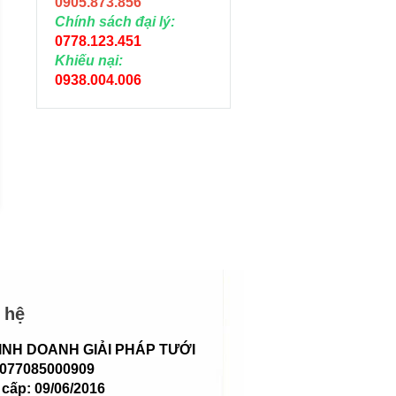
0905.873.856
Chính sách đại lý:
0778.123.451
Khiếu nại:
0938.004.006
DÂY TƯỚI NHỎ GIỌT
DÂY TƯỚI NHỎ G
6MM KHOẢNG CÁCH
6MM KHOẢNG CÁ
15CM
20CM
Liên hệ
Liên hệ
 hệ
INH DOANH GIẢI PHÁP TƯỚI
 077085000909
cấp: 09/06/2016