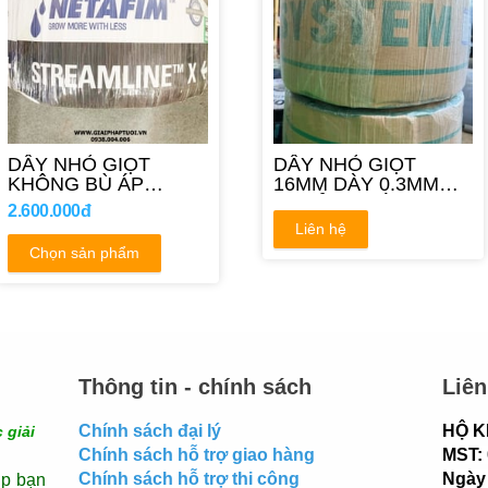
DÂY NHỎ GIỌT
DÂY NHỎ GIỌT
KHÔNG BÙ ÁP
16MM DÀY 0.3MM
NETAFIM
KHOẢNG CÁCH
2.600.000đ
STREAMLINE X
30CM
Liên hệ
Chọn sản phẩm
Thông tin - chính sách
Liên
Chính sách đại lý
HỘ K
 giải
Chính sách hỗ trợ giao hàng
MST:
Chính sách hỗ trợ thi công
Ngày 
úp bạn