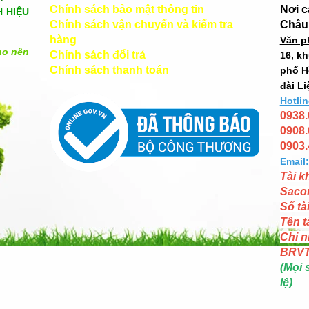
Chính sách bảo mật thông tin
Nơi 
H HIỆU
Chính sách vận chuyển và kiểm tra
Châu
hàng
Văn p
ho nền
Chính sách đổi trả
16, k
Chính sách thanh toán
phố H
đài Li
Hotlin
0938.
0908.
0903.
Email:
Tài k
Saco
Số tà
Tên t
Chi n
BRV
(Mọi 
lệ)