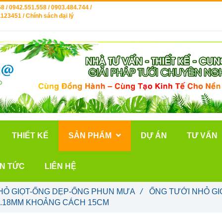
8 / 0942.551.558 / 0903.484.744 /
123451 / Chính sách đại lý
THIẾT KẾ
SẢN PHẨM
DỰ ÁN
TƯ VẤN
IN TỨC
LIÊN HỆ
HỎ GIỌT-ỐNG DẸP-ỐNG PHUN MƯA
/
ỐNG TƯỚI NHỎ GI
0.18MM KHOẢNG CÁCH 15CM