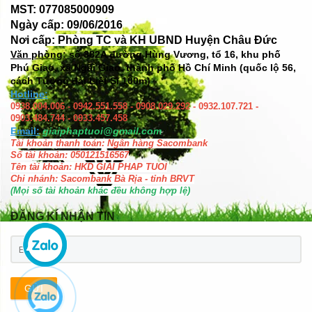
MST: 077085000909
Ngày cấp: 09/06/2016
Nơi cấp: Phòng TC và KH UBND Huyện Châu Đức
Văn phòng: số
382A đường Hùng Vương, tổ 16, khu phố
Phú Giao, xã Ngãi Giao, thành phố Hồ Chí Minh (quốc lộ 56,
cách Tượng đài Liệt Sĩ 100m)
Hotline:
0938.004.006 - 0942.551.558 - 0908.029.292 - 0932.107.721 -
0903.484.744 - 0933.457.458
Email:
giaiphaptuoi@gmail.com
Tài khoản thanh toán: Ngân hàng Sacombank
Số tài khoản: 050121516567
Tên tài khoản: HKD GIAI PHAP TUOI
Chi nhánh: Sacombank Bà Rịa - tỉnh BRVT
(Mọi số tài khoản khác đều không hợp lệ)
ĐĂNG KÍ NHẬN TIN
GỬI