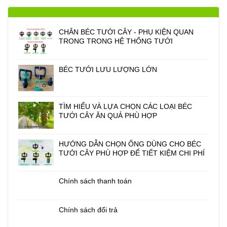
CHÂN BÉC TƯỚI CÂY - PHỤ KIỆN QUAN
TRONG TRONG HỆ THỐNG TƯỚI
BÉC TƯỚI LƯU LƯỢNG LỚN
TÌM HIỂU VÀ LỰA CHỌN CÁC LOẠI BÉC
TƯỚI CÂY ĂN QUẢ PHÙ HỢP
HƯỚNG DẪN CHỌN ỐNG DÙNG CHO BÉC
TƯỚI CÂY PHÙ HỢP ĐỂ TIẾT KIỆM CHI PHÍ
Chính sách thanh toán
Chính sách đổi trả