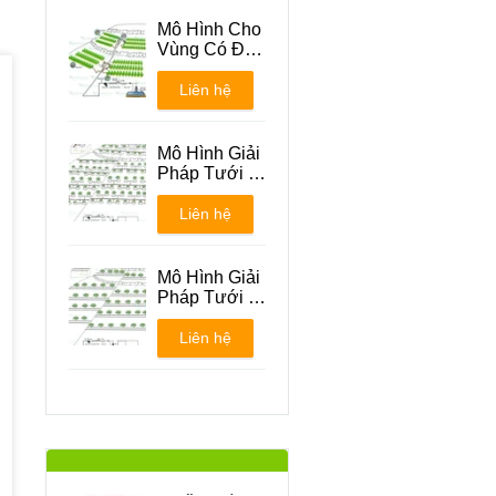
Mô Hình Cho
Vùng Có Địa
Hình Đồi Núi
Liên hệ
Mô Hình Giải
Pháp Tưới -
Phương án 1
Liên hệ
Mô Hình Giải
Pháp Tưới -
Phương án 2
Liên hệ