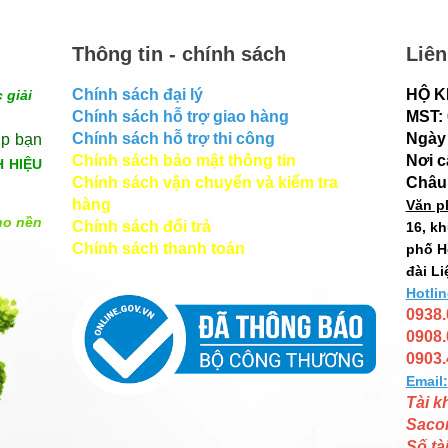
Thông tin - chính sách
Liên
Chính sách đại lý
HỘ K
 giải
Chính sách hỗ trợ giao hàng
MST:
Chính sách hỗ trợ thi công
Ngày 
úp bạn
Chính sách bảo mật thông tin
Nơi 
H HIỆU
Chính sách vận chuyển và kiểm tra
Châu
hàng
Văn p
ho nền
Chính sách đổi trả
16, k
Chính sách thanh toán
phố H
đài Li
Hotlin
0938.
0908.
0903.
Email:
Tài k
Saco
Số tà