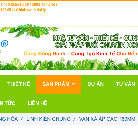
8 / 0942.551.558 / 0903.484.744 /
123451 / Chính sách đại lý
THIẾT KẾ
SẢN PHẨM
DỰ ÁN
TƯ VẤN
IN TỨC
LIÊN HỆ
NG HÓA
/
LINH KIỆN CHUNG
/
VAN XẢ ÁP CAO T60MM