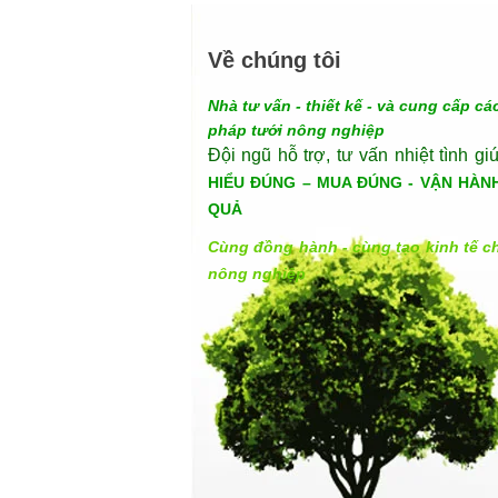
Về chúng tôi
Nhà tư vấn - thiết kế - và cung cấp các
pháp tưới nông nghiệp
Đội ngũ hỗ trợ, tư vấn nhiệt tình gi
HIỂU ĐÚNG – MUA ĐÚNG - VẬN HÀN
QUẢ
Cùng đồng hành - cùng tạo kinh tế c
nông nghiệp