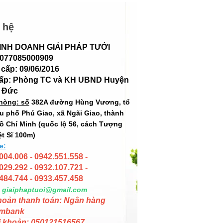
 hệ
INH DOANH GIẢI PHÁP TƯỚI
 077085000909
cấp: 09/06/2016
cấp: Phòng TC và KH UBND Huyện
 Đức
hòng: số
382A đường Hùng Vương, tổ
hu phố Phú Giao, xã Ngãi Giao, thành
ồ Chí Minh (quốc lộ 56, cách Tượng
ệt Sĩ 100m)
e:
004.006 - 0942.551.558 -
029.292 - 0932.107.721 -
484.744 - 0933.457.458
giaiphaptuoi@gmail.com
hoản thanh toán: Ngân hàng
mbank
i khoản: 050121516567