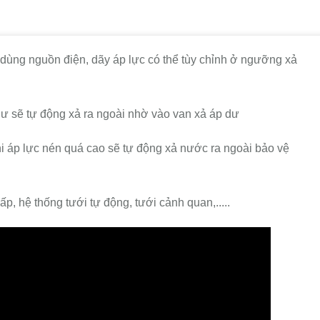
ùng nguồn điện, dãy áp lực có thể tùy chỉnh ở ngưỡng xả
 dư sẽ tự động xả ra ngoài nhờ vào van xả áp dư
i áp lực nén quá cao sẽ tự động xả nước ra ngoài bảo vệ
, hệ thống tưới tự động, tưới cảnh quan,.....