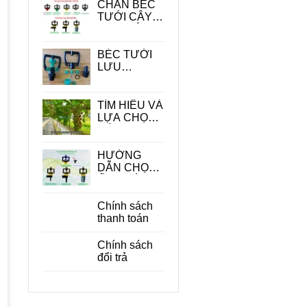
CHÂN BÉC
TƯỚI CÂY -
PHỤ KIỆN
QUAN
TRONG
BÉC TƯỚI
TRONG HỆ
LƯU
THỐNG
LƯỢNG
TƯỚI
LỚN
TÌM HIỂU VÀ
LỰA CHỌN
CÁC LOẠI
BÉC TƯỚI
CÂY ĂN
HƯỚNG
QUẢ PHÙ
DẪN CHỌN
HỢP
ỐNG DÙNG
CHO BÉC
TƯỚI CÂY
Chính sách
PHÙ HỢP
thanh toán
ĐỂ TIẾT
KIỆM CHI
Chính sách
PHÍ
đổi trả