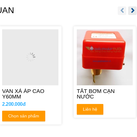
UAN
VAN XẢ ÁP CAO
TẮT BƠM CẠN
Y60MM
NƯỚC
2.200.000đ
Liên hệ
Chọn sản phẩm