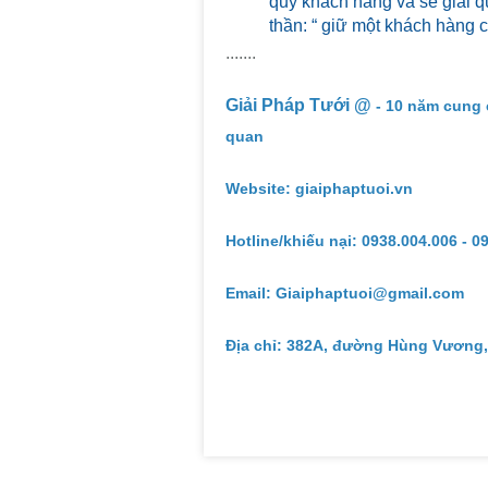
quý khách hàng và sẽ giải qu
thần: “ giữ một khách hàng 
.......
Giải Pháp Tưới @
- 10 năm cung 
quan
Website: giaiphaptuoi.vn
Hotline/khiếu nại: 0938.004.006 - 0
Email: Giaiphaptuoi@gmail.com
Địa chỉ: 382A, đường Hùng Vương,