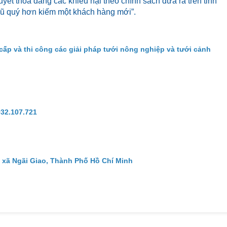
yết thõa đáng các khiếu nại theo chính sách đưa ra trên tinh
cũ quý hơn kiếm một khách hàng mới”.
cấp và thi công các giải pháp tưới nông nghiệp và tưới cảnh
932.107.721
 xã Ngãi Giao, Thành Phố Hồ Chí Minh