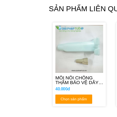
SẢN PHẨM LIÊN Q
MỐI NỐI CHỐNG
THẤM BẢO VỆ DÂY
ĐIỆN
40.000đ
Chọn sản phẩm