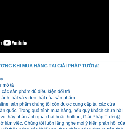
ỢNG KHI MUA HÀNG TẠI GIẢI PHÁP TƯỚI @
ày
 mô tả
 các sản phẩm đủ điều kiện đổi trả
ảnh thật và video thật của sản phẩm
line, sản phẩm chúng tôi còn được cung cấp tại các cửa
 toàn quốc. Trong quá trình mua hàng, nếu quý khách chưa hài
 vụ, hãy phản ánh qua chat hoặc hotline, Giải Pháp Tưới @
iờ làm việc. Chúng tôi luôn lắng nghe mọi ý kiến phản hồi của