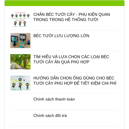
CHÂN BÉC TƯỚI CÂY - PHỤ KIỆN QUAN
TRONG TRONG HỆ THỐNG TƯỚI
BÉC TƯỚI LƯU LƯỢNG LỚN
TÌM HIỂU VÀ LỰA CHỌN CÁC LOẠI BÉC
TƯỚI CÂY ĂN QUẢ PHÙ HỢP
HƯỚNG DẪN CHỌN ỐNG DÙNG CHO BÉC
TƯỚI CÂY PHÙ HỢP ĐỂ TIẾT KIỆM CHI PHÍ
Chính sách thanh toán
Chính sách đổi trả