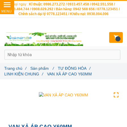
Gọi ngay :
Kĩ thuật: 0986.273.272 / 0933.457.458 / 0942.551.558 /
0903.484.744 / 0908.029.292 / Bán hàng: 0942 568 656 / 0778.123451 /
Chính sách đại lý 0778.123451 / Khiếu nại: 0938.004.006
Trang chủ
/
Sản phẩm
/
TỰ ĐỘNG HÓA
/
LINH KIỆN CHUNG
/
VAN XẢ ÁP CAO Y60MM
VAN XẢ ÁP CAO Y60MM