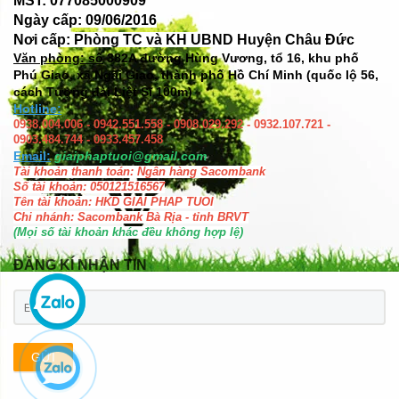
MST: 077085000909
Ngày cấp: 09/06/2016
Nơi cấp: Phòng TC và KH UBND Huyện Châu Đức
Văn phòng: số
382A đường Hùng Vương, tổ 16, khu phố
Phú Giao, xã Ngãi Giao, thành phố Hồ Chí Minh (quốc lộ 56,
cách Tượng đài Liệt Sĩ 100m)
Hotline:
0938.004.006 - 0942.551.558 - 0908.029.292 - 0932.107.721 -
0903.484.744 - 0933.457.458
Email:
giaiphaptuoi@gmail.com
Tài khoản thanh toán: Ngân hàng Sacombank
Số tài khoản: 050121516567
Tên tài khoản: HKD GIAI PHAP TUOI
Chi nhánh: Sacombank Bà Rịa - tỉnh BRVT
(Mọi số tài khoản khác đều không hợp lệ)
ĐĂNG KÍ NHẬN TIN
GỬI